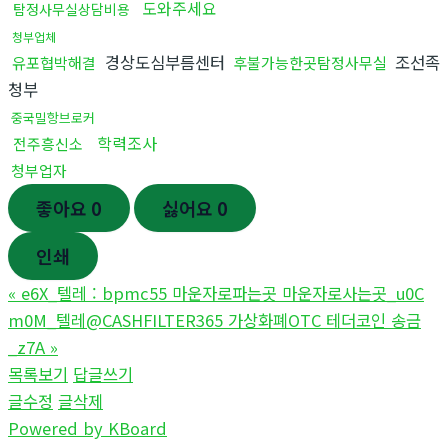
도와주세요
탐정사무실상담비용
청부업체
경상도심부름센터
조선족
유포협박해결
후불가능한곳탐정사무실
청부
중국밀항브로커
학력조사
전주흥신소
청부업자
좋아요
0
싫어요
0
인쇄
«
e6X_텔레 : bpmc55 마운자로파는곳 마운자로사는곳_u0C
m0M_텔레@CASHFILTER365 가상화폐OTC 테더코인 송금
_z7A
»
목록보기
답글쓰기
글수정
글삭제
Powered by KBoard