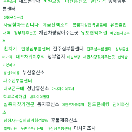
대포폰구매
비밀보장
마산흥신소
동해심부
밀항가격
불륜조사
름센터
선불유심구입
사람찾아드립니다
예금잔액조회
유흥출입
몸캠피싱협박받을때
채권차량찾아주는곳
유포협박해결
내역
청부해주는곳
떼인돈자금추
적
환치기
전주심부름센터
안성심부름센터
진주심부름센터
심부름센
청부업자
대포차위치추적
채권차량찾아주는곳
터가격
비밀보장
협박받
고있어요
부산흥신소
흥신소비용
파주심부름센터
성남흥신소
대포폰구매
마사지이력조사
학교폭력해결
범죄이력열람
실종자찾기전문
음지흥신소
핸드폰해킹
진해흥신
떼인돈자금추적
소
후불제흥신소
탐정사무실의뢰위험성0%
마사지조사
마산심부름센터
밀항비용
못받은돈받는법