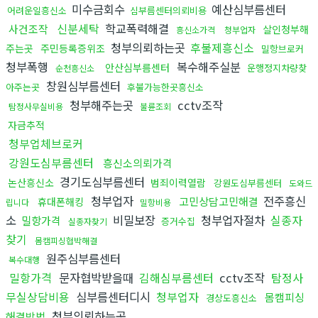
미수금회수
예산심부름센터
어려운일흥신소
심부름센터의뢰비용
신분세탁
학교폭력해결
사건조작
살인청부해
흥신소가격
청부업자
청부의뢰하는곳
후불제흥신소
주는곳
주민등록증위조
밀항브로커
청부폭행
복수해주실분
안산심부름센터
운행정지차량찾
순천흥신소
창원심부름센터
아주는곳
후불가능한곳흥신소
청부해주는곳
cctv조작
탐정사무실비용
불륜조회
자금추적
청부업체브로커
강원도심부름센터
흥신소의뢰가격
경기도심부름센터
논산흥신소
범죄이력열람
강원도심부름센터
도와드
청부업자
전주흥신
고민상담고민해결
휴대폰해킹
립니다
밀항비용
소
비밀보장
청부업자절차
실종자
밀항가격
증거수집
실종자찾기
찾기
몸캠피싱협박해결
원주심부름센터
복수대행
밀항가격
문자협박받을때
김해심부름센터
cctv조작
탐정사
무실상담비용
심부름센터디시
청부업자
몸캠피싱
경상도흥신소
청부의뢰하는곳
해결방법