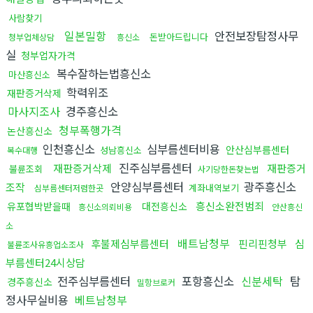
사람찾기
일본밀항
안전보장탐정사무
돈받아드립니다
청부업체상담
흥신소
실
청부업자가격
복수잘하는법흥신소
마산흥신소
학력위조
재판증거삭제
마사지조사
경주흥신소
청부폭행가격
논산흥신소
인천흥신소
심부름센터비용
안산심부름센터
성남흥신소
복수대행
진주심부름센터
재판증거삭제
재판증거
불륜조회
사기당한돈찾는법
안양심부름센터
광주흥신소
조작
계좌내역보기
심부름센터저렴한곳
흥신소완전범죄
유포협박받을때
대전흥신소
흥신소의뢰비용
안산흥신
소
배트남청부
후불제심부름센터
핀리핀청부
심
불륜조사유흥업소조사
부름센터24시상담
전주심부름센터
포항흥신소
신분세탁
탐
경주흥신소
밀항브로커
정사무실비용
베트남청부