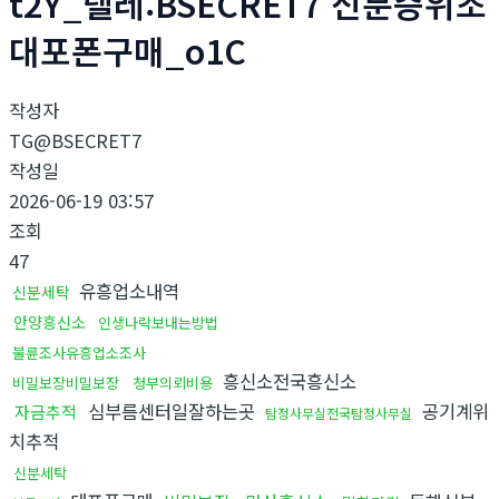
t2Y_텔레:BSECRET7 신분증위조
대포폰구매_o1C
작성자
TG@BSECRET7
작성일
2026-06-19 03:57
조회
47
유흥업소내역
신분세탁
안양흥신소
인생나락보내는방법
불륜조사유흥업소조사
흥신소전국흥신소
비밀보장비밀보장
청부의뢰비용
심부름센터일잘하는곳
공기계위
자금추적
탐정사무실전국탐정사무실
치추적
신분세탁