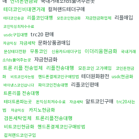
매
언더돈현금화
국내거래소fds뚫어주는곳
테더코인비대면거래
컬쳐랜드테더구매
리플매입
리플코인대행
자금현금화업체
테더코인송금
모든코인현금화
코인믹싱최저수수료
trc20 판매
usdc구입대행
문화상품권매입
자금세탁
자금믹싱
이더리움현금화
무통코인
문상테더전환
신용카드테더구입
국내거래
자금현금화
소fds뚫어주는곳
트론 리플 전송업체
리플전송대행
모든코인 고가매입
코인돈현금
테더원화환전
usdc현금화
화
핸드폰결제코인구매방법
비트코인사는법
리플코인판매
파이코인전송대행
바이낸스코인삽니다
트론리플 전송대행
알트코인구매
테더트론파는곳
trc20사는
돈믹싱최저수수료
자금세탁
카지노현금화
법
자금믹싱
검돈세탁업체
트론리플전송대행
비트코인현금화
핸드폰결제코인구매방법
컬쳐랜드코인구입