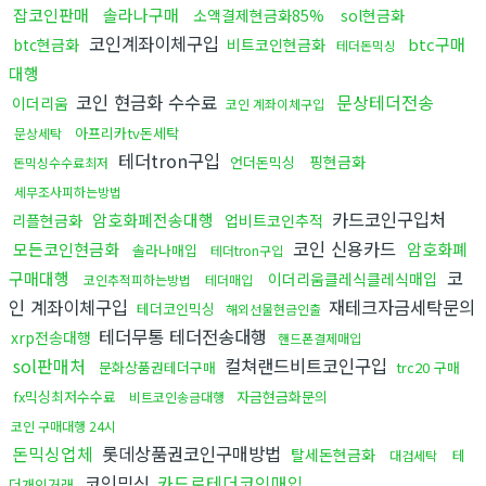
잡코인판매
솔라나구매
소액결제현금화85%
sol현금화
코인계좌이체구입
btc구매
btc현금화
비트코인현금화
테더돈믹싱
대행
코인 현금화 수수료
문상테더전송
이더리움
코인 계좌이체구입
아프리카tv돈세탁
문상세탁
테더tron구입
핑현금화
언더돈믹싱
돈믹싱수수료최저
세무조사피하는방법
카드코인구입처
암호화폐전송대행
리플현금화
업비트코인추적
코인 신용카드
모든코인현금화
암호화폐
솔라나매입
테더tron구입
코
구매대행
이더리움클레식클레식매입
코인추적피하는방법
테더매입
인 계좌이체구입
재테크자금세탁문의
테더코인믹싱
해외선물현금인출
테더무통 테더전송대행
xrp전송대행
핸드폰결제매입
sol판매처
컬쳐랜드비트코인구입
문화상품권테더구매
trc20 구매
fx믹싱최저수수료
자금현금화문의
비트코인송금대행
코인 구매대행 24시
돈믹싱업체
롯데상품권코인구매방법
탈세돈현금화
테
대검세탁
코인믹싱
카드로테더코인매입
더개인거래