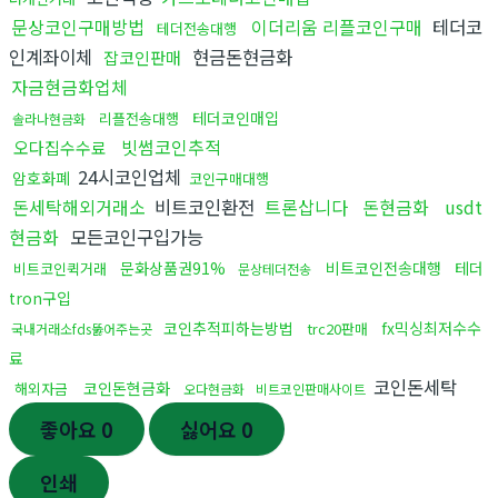
문상코인구매방법
이더리움 리플코인구매
테더코
테더전송대행
인계좌이체
현금돈현금화
잡코인판매
자금현금화업체
테더코인매입
리플전송대행
솔라나현금화
빗썸코인추적
오다집수수료
24시코인업체
암호화폐
코인구매대행
돈세탁해외거래소
비트코인환전
트론삽니다
돈현금화
usdt
현금화
모든코인구입가능
문화상품권91%
비트코인전송대행
테더
비트코인퀵거래
문상테더전송
tron구입
코인추적피하는방법
fx믹싱최저수수
trc20판매
국내거래소fds뚫어주는곳
료
코인돈세탁
코인돈현금화
해외자금
오다현금화
비트코인판매사이트
좋아요
0
싫어요
0
인쇄