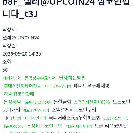
b8F_텔레@UPCOIN24 밈코인팝
니다_t3J
작성자
텔레@UPCOIN24
작성일
2026-06-20 14:25
조회
36
탈세하는방법
돈믹싱수수료최저
테더현금화
테더트론구매대행
휴대폰결제테더전송
이더리움구입대행
리플 잡코인판매
문상세탁
돈현금화
모든코인
소액결제현금화85%
트론리플코인전송
고가매입
소액결제비트코인구입
비트코인개인거래
국내거래소fds우회하는법
테더현금화
테더개인거래
trc20사는법
휴
문상비트코인구입
트론 리플코인판
대폰결제85%
암호화폐전송대행