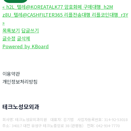
«
h2L_텔레@KOREATALK77 암호화폐 구매대행_h2M
z8U_텔레@CASHFILTER365 리플전송대행 리플코인대행_r3Y
»
목록보기
답글쓰기
글수정
글삭제
Powered by KBoard
이용약관
개인정보처리방침
테크노성모외과
회사명: 테크노성모외과의원 대표자: 김기범
사업자등록번호:
314-92-53018
주소: 34017 대전 유성구 테크노중앙로 38 (관평동)
전화:
042-934-7770