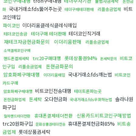
코인구매대행
tron구매대행
테더수사기관
불법자금세탁
돈현금
국내거래소fds뚫어주는곳
비트
리플송금업체
화
테더구매테더판매
코인매입
이더리움클레식클레식매입
파이코인
테더코인직거래
테더구매 테더판매
테더코인송금
재테크자금현금화문의
이더리움판매
리플송금업체
소액결제코인구매
롯데상품권94%
trc20구매대행
비트코
핸드폰결제세탁
돈세탁문의
돈현금화문의
인구입
리플송금업체
암호화폐구매대행
국내거래소fds깨는법
비트코인
이더리움매입
카드구매
비트코인전송대행
테더트론파는곳
암호화폐구매대행
오다현금화
솔라나원
돈세탁
돈현금화업체
국내거래소fds우회하는법
화구입
신용카드비트코인구매방법
휴대폰결제테더전환
컬쳐랜드테더전환
trc20원화구입
휴대폰결제현금화85%
비트송
문화상품권테더전송
금업체
롯데상품권세탁