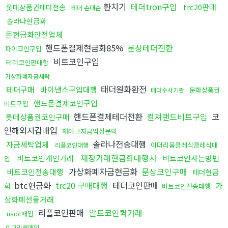
환치기
테더tron구입
trc20판매
롯데상품권테더전송
테더 손대손
솔라나현금화
돈현금화안전업체
핸드폰결제현금화85%
문상테더전환
파이코인구입
비트코인구입
테더코인판매함
가상화폐자금세탁
태더원화환전
테더구매
바이낸스구입대행
문화상품권
테더수사기관
핸드폰결제코인구입
비트구입
핸드폰결제테더전환
컬쳐랜드비트구입
코
롯데상품권코인구매
인해외지갑매입
재테크자금믹싱문의
솔라나전송대행
자금세탁업체
이더리움클레식클레식매
리플코인대행
재정거래현금화대행사
비트코인개인거래
비트코인사는방법
입
가상화폐자금현금화
문상코인구매
비트코인전송대행
테더현금
btc현금화
trc20 구매대행
테더코인판매
가
화
비트코인전송대행
상화폐선물거래
리플코인판매
알트코인퀵거래
usdc매입
이더리움매입