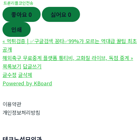
트론리플코인전송
좋아요
0
싫어요
0
인쇄
«
먹튀검증 | ✅구글검색 꽁타✅99%가 모르는 역대급 꿀팁 최초
공개
해외축구 무료중계 플랫폼 통티비, 고화질 라이브, 독점 중계
»
목록보기
답글쓰기
글수정
글삭제
Powered by KBoard
이용약관
개인정보처리방침
테크노성모외과