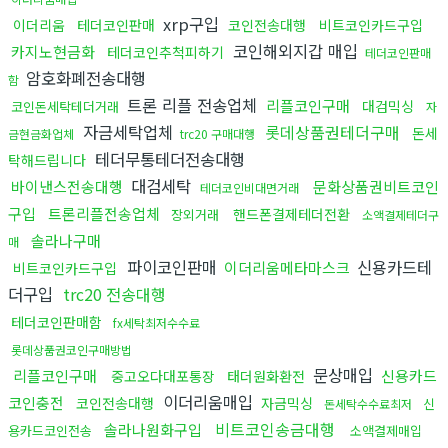
xrp구입
이더리움
테더코인판매
코인전송대행
비트코인카드구입
코인해외지갑 매입
카지노현금화
테더코인추척피하기
테더코인판매
암호화폐전송대행
함
트론 리플 전송업체
리플코인구매
대검믹싱
코인돈세탁테더거래
자
자금세탁업체
롯데상품권테더구매
돈세
금현금화업체
trc20 구매대행
테더무통테더전송대행
탁해드립니다
대검세탁
바이낸스전송대행
문화상품권비트코인
테더코인비대면거래
구입
트론리플전송업체
핸드폰결제테더전환
장외거래
소액결제테더구
솔라나구매
매
파이코인판매
신용카드테
이더리움메타마스크
비트코인카드구입
더구입
trc20 전송대행
테더코인판매함
fx세탁최저수수료
롯데상품권코인구매방법
문상매입
리플코인구매
신용카드
중고오다대포통장
태더원화환전
이더리움매입
코인충전
코인전송대행
자금믹싱
신
돈세탁수수료최저
비트코인송금대행
솔라나원화구입
용카드코인전송
소액결제매입