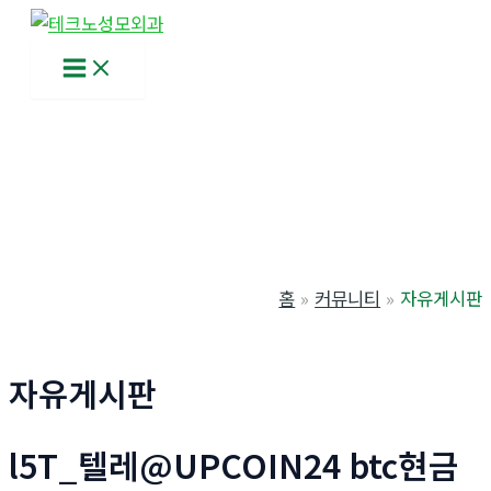
콘
텐
Main
츠
Menu
로
건
너
뛰
기
홈
커뮤니티
자유게시판
자유게시판
l5T_텔레@UPCOIN24 btc현금