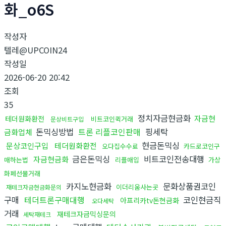
화_o6S
작성자
텔레@UPCOIN24
작성일
2026-06-20 20:42
조회
35
정치자금현금화
자금현
테더원화환전
비트코인퀵거래
문상비트구입
돈믹싱방법
트론 리플코인판매
핑세탁
금화업체
현금돈믹싱
문상코인구입
테더원화환전
오다집수수료
카드로코인구
금은돈믹싱
비트코인전송대행
자금현금화
매하는법
리플매입
가상
화폐선물거래
카지노현금화
문화상품권코인
이더리움사는곳
재테크자금현금화문의
구매
테더트론구매대행
코인현금직
아프리카tv돈현금화
오다세탁
거래
재테크자금믹싱문의
세탁재테크