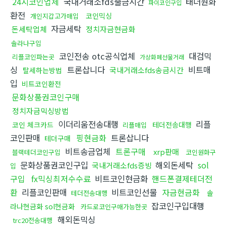
24시코인업체
국내거래소fds출금시간
태더원화
파이코인구입
환전
코인믹싱
개인지갑고가매입
자금세탁
돈세탁업체
정치자금현금화
솔라나구입
코인전송 otc공식업체
대검믹
리플코인파는곳
가상화폐선물거래
싱
트론삽니다
비트매
국내거래소fds송금시간
탈세하는방법
입
비트코인환전
문화상품권코인구매
정치자금믹싱방법
이더리움전송대행
리플
코인 체크카드
테더전송대행
리플매입
코인판매
핑현금화
트론삽니다
테더구매
비트송금업체
트론구매
xrp판매
블랙테더코인구입
코인원화구
문화상품권코인구입
해외돈세탁
sol
국내거래소fds증빙
입
구입
fx믹싱최저수수료
비트코인현금화
핸드폰결제테더전
환
리플코인판매
비트코인선물
자금현금화
솔
테더전송대행
잡코인구입대행
라나현금화 sol현금화
카드로코인구매가능한곳
해외돈믹싱
trc20전송대행