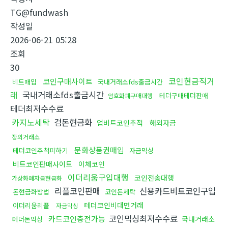
TG@fundwash
작성일
2026-06-21 05:28
조회
30
코인현금직거
코인구매사이트
비트매입
국내거래소fds출금시간
래
국내거래소fds출금시간
테더구매테더판매
암호화폐구매대행
테더최저수수료
카지노세탁
검돈현금화
업비트코인추적
해외자금
장외거래소
문화상품권매입
테더코인추척피하기
자금믹싱
비트코인판매사이트
이체코인
이더리움구입대행
코인전송대행
가상화폐자금현금화
리플코인판매
신용카드비트코인구입
돈현금화방법
코인돈세탁
테더코인비대면거래
이더리움리플
자금믹싱
코인믹싱최저수수료
카드코인충전가능
국내거래소
테더돈믹싱