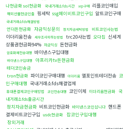
리플코인매입
나현금화 sol현금화
국내거래소fds시간
xrp구매
핑세탁
ssg페이비트코인구입
알트코인구매
해외선물현금인출
국내거래소fds해결방법
자금믹싱문의
언더돈현금화
비트코인사는법
정치자금세탁방법
이더리움전송
trc20사는법
신세계
오다집
세무조사피하는방법
상품권현금화94%
돈현금화
자금믹싱
바이낸스구입대행
암호화폐전송대행
아프리카tv돈현금화
바이낸스구입대행
테더코인송금
파이코인구매대행
엘포인트테더전송
코
tron현금화
이더리움
인구매대행
국내거래소fds해결업체
코인이체
국
이더리움현금화
휴대폰결제코인구매방법
코인전송대행
내거래소fds출금시간
정치자금현금화
비트코인현금화
핸드폰
바이낸스코인삽니다
결제비트코인구입
잡코인구입대행
usdc현금화
장외거래