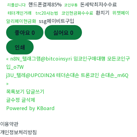
핸드폰결제85%
돈세탁최저수수료
리플삽니다
코인무통
환치기
위챗페이
테더개인거래
trc20사는법
코인현금화수수료
ssg페이비트구입
알리페이현금화
좋아요
0
싫어요
0
인쇄
«
n8N_텔래그램@bitcoinsyri 밈코인구매대행 모든코인구
입_o7W
j3U_텔레@UPCOIN24 테더손대손 트론코인 손대손_m6Q
»
목록보기
답글쓰기
글수정
글삭제
Powered by KBoard
이용약관
개인정보처리방침