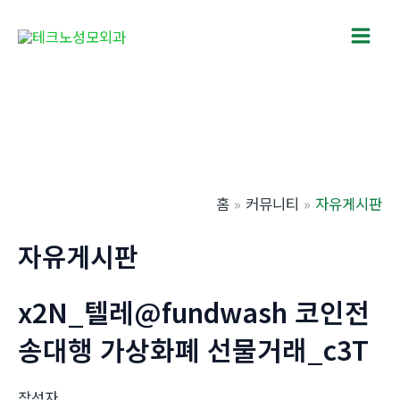
콘
텐
Main
츠
로
Men
건
너
뛰
기
홈
커뮤니티
자유게시판
자유게시판
x2N_텔레@fundwash 코인전
송대행 가상화폐 선물거래_c3T
작성자