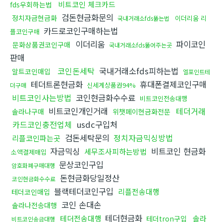
비트코인 체크카드
fds우회하는법
검돈현금화문의
정치자금현금화
이더리움 리
국내거래소fds뚫는법
카드로코인구매하는법
플코인구매
이더리움
파이코인
문화상품권코인구매
국내거래소fds뚫어주는곳
판매
코인돈세탁
국내거래소fds피하는법
알트코인매입
엘포인트테
테더트론현금화
휴대폰결제코인구매
신세계상품권94%
더구매
비트코인사는방법
코인현금화수수료
비트코인전송대행
비트코인개인거래
테더거래
솔라나구매
위챗페이현금화전문
카드코인충전업체
usdc구입처
검돈세탁문의
정치자금믹싱방법
리플코인파는곳
자금믹싱
비트코인 현금화
세무조사피하는방법
소액결제매입
문상코인구입
암호화폐구매대행
돈현금화당일정산
코인현금화수수료
블랙테더코인구입
리플전송대행
테더코인매입
코인 손대손
솔라나전송대행
테더현금화
테더전송대행
솔라
테더tron구입
비트코인송금대행