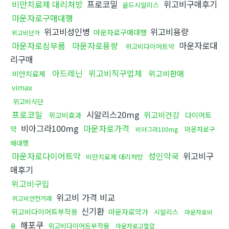
비만치료제 대리처방
프로코밀
위고비구매후기
골드시알리스
마운자로구매대행
위고비성인병
위고비용량
마운자로구매대행
위고비단가
마운자로심부름
마운자로용량
마운자로대
위고비다이어트약
리구매
아드레닌
위고비직구업체
위고비판매
비만치료제
vimax
위고비식단
프로코밀
시알리스20mg
위고비건강
위고비효과
다이어트
비아그라100mg
마운자로가격
약
마운자로구
비아그라100mg
매대행
마운자로다이어트약
성인약국
위고비구
비만치료제 대리처방
매후기
위고비구입
위고비 가격 비교
위고비안전거래
신기환
위고비다이어트부작용
마운자로약가
시알리스
마운자로비
해포쿠
위고비다이어트부작용
용
마운자로고혈압