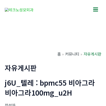
콘
텐
Main
츠
로
Men
건
너
뛰
기
홈
커뮤니티
자유게시판
자유게시판
j6U_텔레 : bpmc55 비아그라
비아그라100mg_u2H
작성자