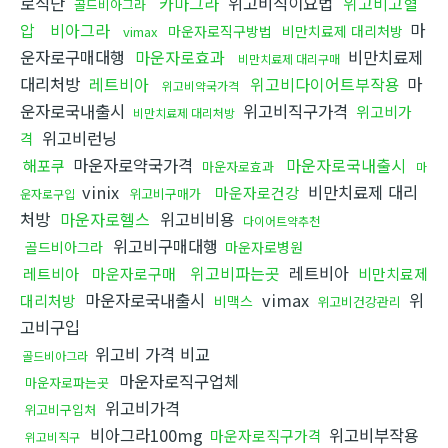
로식단
카마그라
위고비식이요법
위고비고혈
골드비아그라
압
비아그라
마
마운자로직구방법
비만치료제 대리처방
vimax
운자로구매대행
마운자로효과
비만치료제
비만치료제 대리구매
대리처방
레트비아
위고비다이어트부작용
마
위고비약국가격
운자로국내출시
위고비직구가격
위고비가
비만치료제 대리처방
위고비런닝
격
마운자로약국가격
마운자로국내출시
해포쿠
마운자로효과
마
vinix
비만치료제 대리
마운자로건강
위고비구매가
운자로구입
처방
마운자로헬스
위고비비용
다이어트약추천
위고비구매대행
골드비아그라
마운자로병원
위고비파는곳
레트비아
레트비아
마운자로구매
비만치료제
마운자로국내출시
vimax
위
대리처방
비맥스
위고비건강관리
고비구입
위고비 가격 비교
골드비아그라
마운자로직구업체
마운자로파는곳
위고비가격
위고비구입처
비아그라100mg
위고비부작용
마운자로직구가격
위고비직구