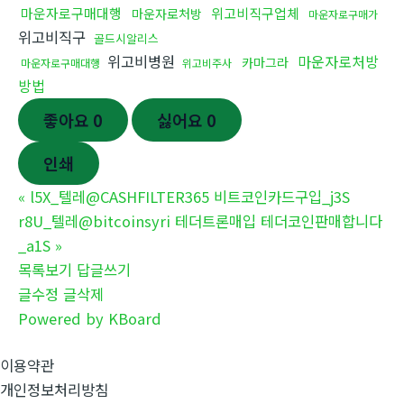
마운자로구매대행
위고비직구업체
마운자로처방
마운자로구매가
위고비직구
골드시알리스
위고비병원
마운자로처방
카마그라
마운자로구매대행
위고비주사
방법
좋아요
0
싫어요
0
인쇄
«
l5X_텔레@CASHFILTER365 비트코인카드구입_j3S
r8U_텔레@bitcoinsyri 테더트론매입 테더코인판매합니다
_a1S
»
목록보기
답글쓰기
글수정
글삭제
Powered by KBoard
이용약관
개인정보처리방침