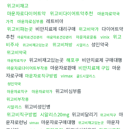
위고비재고
마운자로다이어트약
위고비다이어트약추천
마운자로약국
레트비아
가격
마운자로심부름
위고비파는곳
비만치료제 대리구매
다이어트약
위고비약가
추천
위고
vinix
마운자로운동
마운자로건강관리
마운자로건강관리
비주사
성인약국
위고비처방
위고비재고있는곳
시알리스
위고비약국
위고비재고있는곳
해포쿠
비만치료제 구매대행
마운자로직구
마운자로판매
비만치료제 구입
마운
마운자로다이어트부작용
자로구매
마운자로직구방법
vimax
골드시알리스
성인약국
위고비심부름
마운자로직구
마운자로약가
위고비부작용
위고비성인병
시알리스
위고비직구방법
시알리스20mg
위고비달리기
마
위고비직구
운자로런닝
마운자로구매대행
마운자
vimax
위고비재고있는곳