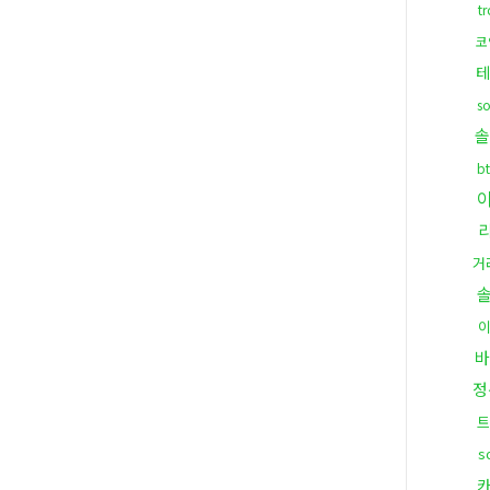
t
코
테
s
솔
b
거
바
정
트
s
카