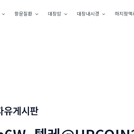
항문질환
대장암
대장내시경
하지정맥
자유게시판