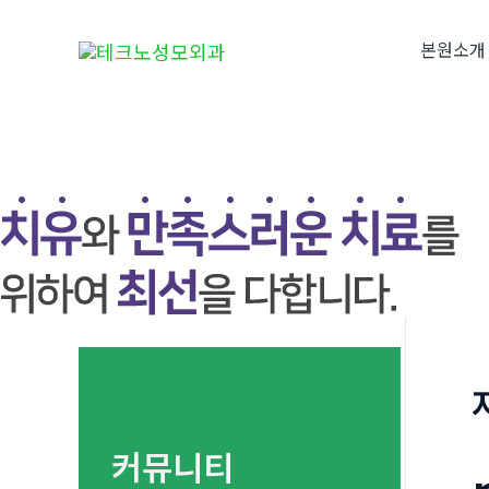
콘
텐
본원소개
츠
로
건
너
뛰
기
커뮤니티