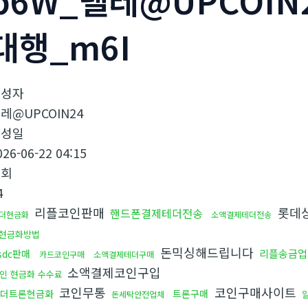
p6W_텔레@UPCOI
대행_m6I
작성자
레@UPCOIN24
작성일
026-06-22 04:15
조회
4
리플코인판매
롯데상
핸드폰결제테더전송
더현금화
소액결제테더전송
현금화방법
돈믹싱해드립니다
리플송금업
sdc판매
카드코인구매
소액결제테더구매
소액결제코인구입
인 현금화 수수료
코인무통
코인구매사이트
더트론현금화
트론구매
돈세탁안전업체