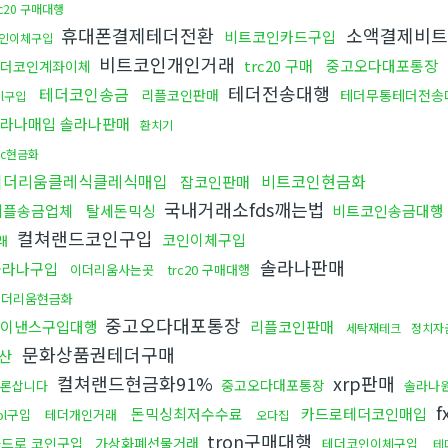
rc20 구매대행
휴대폰결제테더전환
소액결제비
비트코인카드구입
인이체구입
비트코인개인거래
trc20 구매
중고오다대포통장
더코인계좌이체
테더전송대행
테더코인송금
리플코인판매
테더무통테더전송
ol구입
라나매입 솔라나판매
환치기
tc현금화
이더리움클레식클레식매입
비트코인현금화
잡코인판매
국내거래소fds깨는법
리플송금업체
탈세돈믹싱
비트코인송금대행
컬쳐랜드코인구입
코인이체구입
래
솔라나판매
솔라나구입
이더리움사는곳
trc20 구매대행
이더리움현금화
중고오다대포통장
이낸스구입대행
리플코인판매
세탁재테크
정치자
문화상품권테더구매
산
컬쳐랜드현금화91%
xrp판매
중고오다대포통장
론삽니다
솔라나
f
돈믹싱최저수수료
카드로테더코인매입
ol구입
테더개인거래
오다집
tron구매대행
드로 코인구입
가상화폐선물거래
테더코인이체구입
테