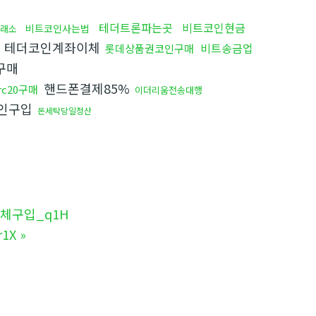
테더트론파는곳
비트코인현금
비트코인사는법
래소
테더코인계좌이체
비트송금업
롯데상품권코인구매
구매
핸드폰결제85%
rc20구매
이더리움전송대행
인구입
돈세탁당일정산
이체구입_q1H
1X
»