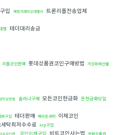
트구입
트론리플전송업체
재정거래믹싱대행사
테더대리송금
대행
롯데상품권코인구매방법
리플코인판매
가상화폐선물
모든코인현금화
솔라나구매
돈현금화당일
금믹싱방법
테더판매
이체코인
원화구입
해외돈세탁
x세탁최저수수료
xrp구입
비트코인사는법
코인이체구입
문화상품권
더수사기관