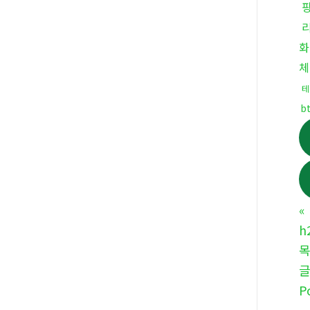
화
체
테
b
«
h
P