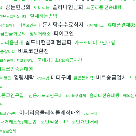
검돈현금화
솔라나현금화
트론리플 전송대행
이더리움
탁
탈세하는방법
이낸스코인삽니다
돈세탁수수료최저
휴대폰결제8
리플코인구매
세하는방법
세탁재테크
파이코인
자금현금화문의
장외거래소
골드바현금화현금화
이더리움판매
카드로테더코인매입
비트코인환전
리플삽니다
국내거래소fds송금시간
화상품권비트코인구입
비트코인송금대행
횡령세탁
테더구매
비트송금업체
트
체코인
금은돈세탁
xrp구입
탁
모든코인구입
신용카드코인구매
솔라나전송대행
해외돈
usdc구입처
금
이더리움클레식클레식매입
트코인구매
tron구입
코인믹싱
비트코인개인거래
내거래소fds깨는법
트송금업체