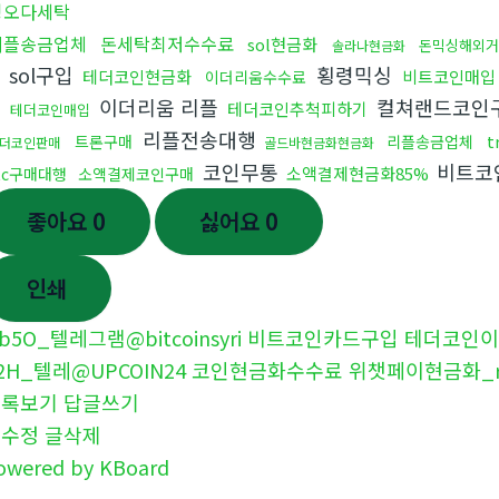
핑오다세탁
리플송금업체
돈세탁최저수수료
sol현금화
돈믹싱해외거
솔라나현금화
sol구입
횡령믹싱
테더코인현금화
비트코인매입
이더리움수수료
이더리움 리플
컬쳐랜드코인
테더코인추척피하기
테더코인매입
리플전송대행
t
트론구매
리플송금업체
더코인판매
골드바현금화현금화
코인무통
비트코
소액결제현금화85%
tc구매대행
소액결제코인구매
좋아요
0
싫어요
0
인쇄
b5O_텔레그램@bitcoinsyri 비트코인카드구입 테더코인
2H_텔레@UPCOIN24 코인현금화수수료 위챗페이현금화_r
목록보기
답글쓰기
글수정
글삭제
owered by KBoard