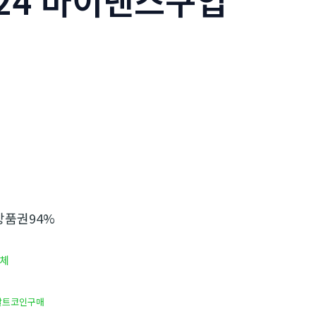
N24 바이낸스구입
품권94%
체
알트코인구매