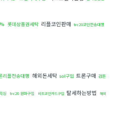
리플코인판매
5%
롯데상품권세탁
trc20코인전송대행
해외돈세탁
트론구매
론리플전송대행
sol구입
검돈
탈세하는방법
믹싱
trc20 원화구입
비트코인카드구입
해외