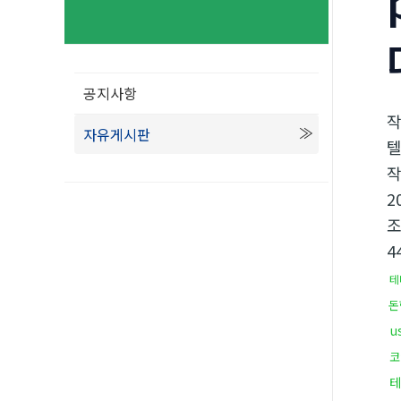
공지사항
자유게시판
텔
2
4
테
돈
u
코
테