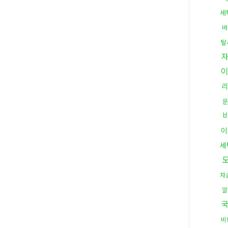
세
바
탈
문
이
세
자
알
국
비