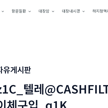
항문질환
대장암
대장내시경
하지정맥
자유게시판
z1C_텔레@CASHFIL
이체구입_q1K