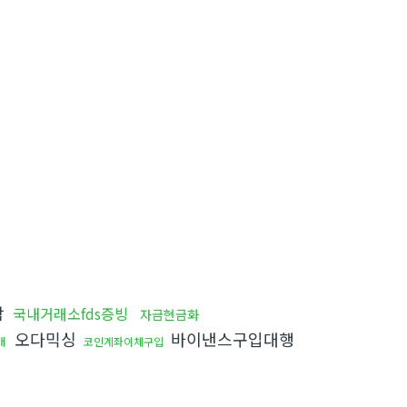
함
국내거래소fds증빙
자금현금화
오다믹싱
바이낸스구입대행
매
코인계좌이체구입