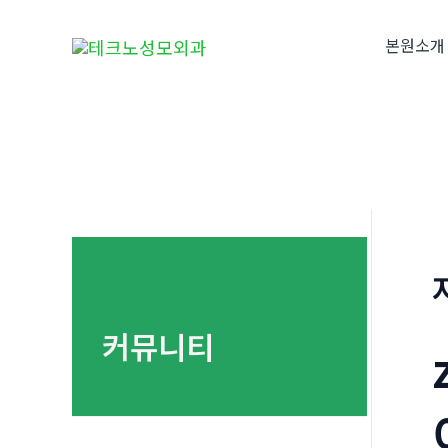
콘
텐
본원소개
츠
로
건
너
뛰
기
커뮤니티