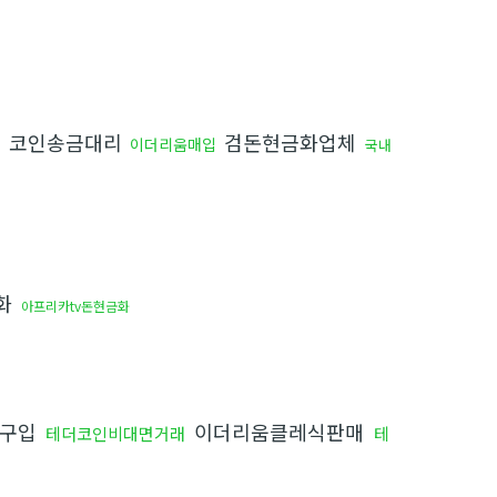
코인송금대리
검돈현금화업체
이더리움매입
국내
화
아프리카tv돈현금화
p구입
이더리움클레식판매
테더코인비대면거래
테