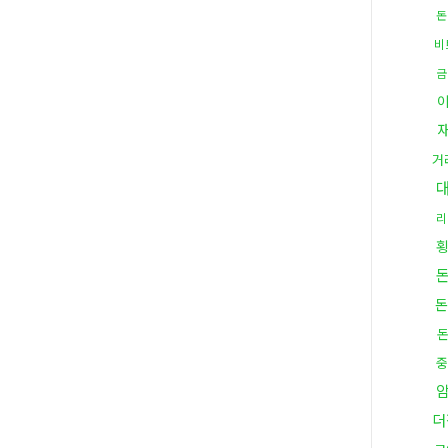
돈
비
금
거
리
돈
중
더