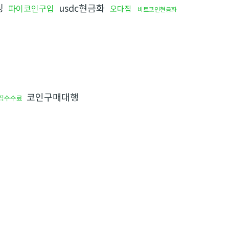
싱
usdc현금화
파이코인구입
오다집
비트코인현금화
코인구매대행
집수수료