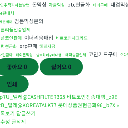
돈믹싱
btc현금화
대검믹
자금믹싱
인추적피하는방법
테더구매
ol판매처
검돈믹싱문의
세돈세탁
트론리플전송업체
이더리움매입
리플코인판매
비트코인체크카드
xrp판매
횡령현금화
해외자금
코인카드구매
tc현금화
해외돈믹싱
테더송금업체
오다
암호화폐구매대행
좋아요
0
싫어요
0
인쇄
p7U_텔레@CASHFILTER365 비트코인전송대행_z9E
2B_텔레@KOREATALK77 롯데상품권현금화96_b7X
»
목록보기
답글쓰기
글수정
글삭제