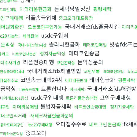
인신용카드
돈세탁당일정산
이더리움현금화
횡령세탁
트코인매입
리플송금업체
코인구매대행
중고오다대포통장
국내거래소fds출금시간
테더원화환전
모든코인구입가능
이더리
usdc구입처
rc20사는법
테더판매
솔라나현금화
빗썸fds푸
핑돈믹싱
테더코인매입
국내거래소fds시간
테더코인송금
정치자금믹싱
용카드
비트코인사는법
리플전송대행
돈믹싱문의
테더수사기관
코인돈믹싱
국내거래소fds해결방법
코인무통
btc
인송금대행24시
테더코인매입
코인송금대행24시
테더현금화
핑돈세탁
다집수수료
이더리움판매
자금믹싱
트론삽니다
국내거래소fds해결
자금세탁
리플송금업체
usdc구입대행
코인구매대행
트론리플전송대행
내거래소fds증빙
불법자금세탁
이더리움매입
ol구입
비트코인송금대행
정치자금세탁
테더코인직거래
재테크자금현금화문의
오다집수수료
fx세
비트코인현금화
trc20구매대행
용카드테더구입
중고오다
프리카tv돈믹싱