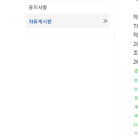
공지사항
자유게시판
T
2
2
암
코
재
국
t