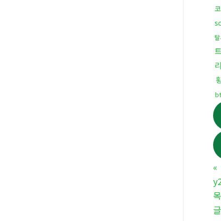
코
s
탈
b
«
y