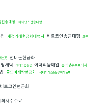
움전송대행
바이낸스전송대행
는법
비트코인송금대행
재정거래현금화대행사
코인
언더돈현금화
파는곳
핑세탁
이더리움매입
돈믹싱수수료최저
테더코인송금
방법
골드바세탁현금화
국내거래소fds우회하는법
비트코인현금화
탁최저수수료