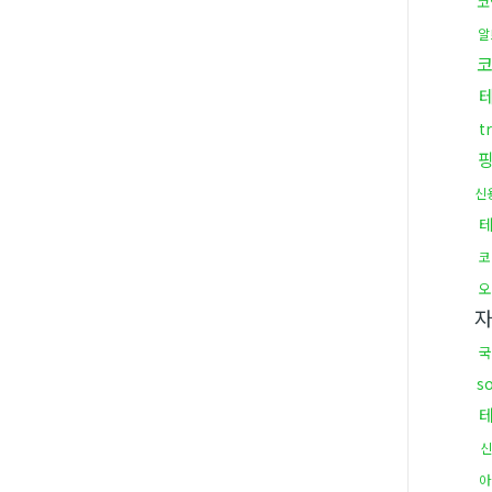
코
알
t
신
코
오
국
s
신
아