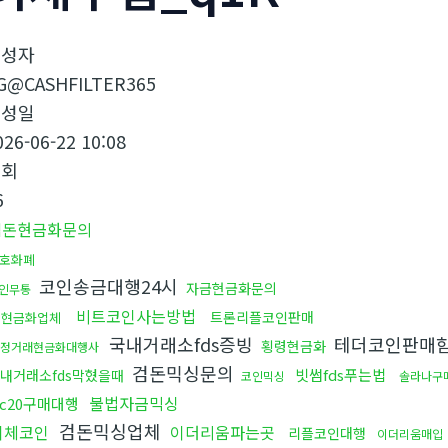
작성자
G@CASHFILTER365
작성일
026-06-22 10:08
조회
6
검돈현금화문의
호화폐
코인송금대행24시
자금현금화문의
인무통
비트코인사는방법
트론리플코인판매
돈현금화업체
국내거래소fds증빙
테더코인판매
횡령현금화
정거래현금화대행사
검돈믹싱문의
빗썸fds푸는법
내거래소fds막혔을때
코인믹싱
솔라나구
불법자금믹싱
rc20구매대행
검돈믹싱업체
이체코인
이더리움파는곳
리플코인대행
이더리움매입