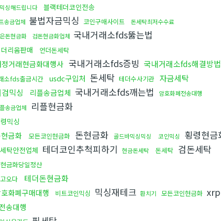
블랙테더코인전송
믹싱해드립니다
불법자금믹싱
코인구매사이트
트송금업체
돈세탁최저수수료
국내거래소fds뚫는법
은돈현금화
검돈현금화업체
이더리움판매
언더돈세탁
국내거래소fds증빙
국내거래소fds해결방법
재정거래현금화대행사
돈세탁
자금세탁
usdc구입처
래소fds출금시간
테더수사기관
국내거래소fds깨는법
대검믹싱
리플송금업체
암호화폐전송대행
리플현금화
플송금업체
횡령믹싱
돈현금화
횡령현금
돈현금화
모든코인현금화
골드바믹싱믹싱
코인믹싱
테더코인추척피하기
검돈세탁
세탁안전업체
돈세탁
현금돈세탁
돈현금화당일정산
테더돈현금화
고오다
믹싱재테크
xr
암호화폐구매대행
비트코인믹싱
모든코인현금화
환치기
전송대행
핑세탁