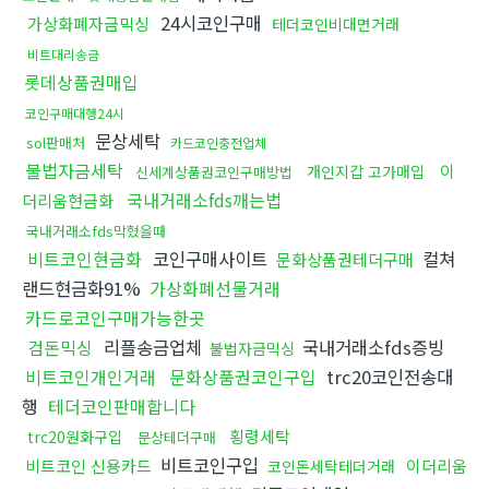
24시코인구매
가상화폐자금믹싱
테더코인비대면거래
비트대리송금
롯데상품권매입
코인구매대행24시
문상세탁
sol판매처
카드코인충전업체
불법자금세탁
이
개인지갑 고가매입
신세계상품권코인구매방법
국내거래소fds깨는법
더리움현금화
국내거래소fds막혔을때
비트코인현금화
코인구매사이트
컬쳐
문화상품권테더구매
랜드현금화91%
가상화폐선물거래
카드로코인구매가능한곳
검돈믹싱
리플송금업체
국내거래소fds증빙
불법자금믹싱
비트코인개인거래
문화상품권코인구입
trc20코인전송대
행
테더코인판매합니다
횡령세탁
trc20원화구입
문상테더구매
비트코인구입
비트코인 신용카드
이더리움
코인돈세탁테더거래