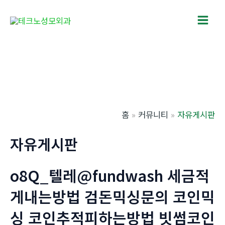
콘
텐
Main
츠
로
Men
건
너
뛰
기
홈
커뮤니티
자유게시판
자유게시판
o8Q_텔레@fundwash 세금적
게내는방법 검돈믹싱문의 코인믹
싱 코인추적피하는방법 빗썸코인