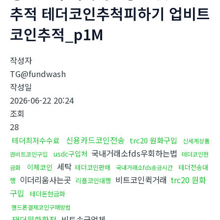
추적 테더코인추척피하기 업비트
코인추적_p1M
작성자
TG@fundwash
작성일
2026-06-22 20:24
조회
28
신용카드코인전송
테더최저수수료
trc20 원화구입
신세계상품
국내거래소fds우회하는법
usdc구입처
권비트코인구입
테더코인현
세탁
이체코인
테더코인판매
테더전송대
금화
국내거래소fds송금시간
이더리움사는곳
비트코인퀵거래
trc20 원화
행
리플코인대행
구입
테더돈현금화
핸드폰결제코인구매방법
태더원화환전
비트송금업체