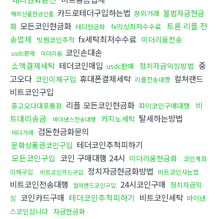
카드로테더구입하는법
불법자금현금
장외거래
해외선물현금인출
모든코인현금화
트론 리플 전
화
fx믹싱최저수수료
테더현금화
송업체
fx세탁최저수수료
이더리움전송
빗썸코인추적
코인손대손
usdc판매
이더리움
소액결제세탁
테더코인매입
중
정치자금믹싱방법
usdc판매
고오다
휴대폰결제세탁
컬쳐랜드
코인이체구입
리플전송대행
비트코인구입
리플 모든코인현금화
비
중고오다대포통장
파이코인구매대행
트대리송금
탈세하는방법
카지노세탁
바이낸스전송대행
검돈현금화문의
테더거래
테더코인추척피하기
문화상품권코인구입
모든코인구입
코인 구매대행 24시
이더리움현금화
코인계좌
정치자금현금화방법
이체구입
비트코인사는법
비트코인카드구입
비트코인전송대행
24시코인구매
정치자금믹
컬쳐랜드코인구입
코인카드구매
테더코인추척피하기
비트코인세탁
싱
바이낸
스코인삽니다
자금현금화