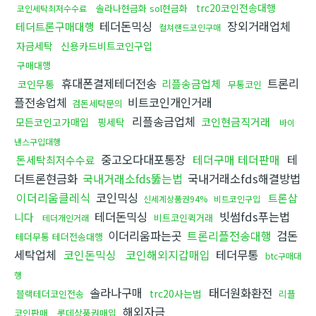
trc20코인전송대행
솔라나현금화 sol현금화
코인세탁최저수수료
테더돈믹싱
장외거래업체
테더트론구매대행
컬쳐랜드코인구매
자금세탁
신용카드비트코인구입
구매대행
휴대폰결제테더전송
트론리
리플송금업체
코인무통
무통코인
플전송업체
비트코인개인거래
검돈세탁문의
리플송금업체
코인현금직거래
모든코인고가매입
핑세탁
바이
낸스구입대행
중고오다대포통장
테더구매 테더판매
테
돈세탁최저수수료
더트론현금화
국내거래소fds뚫는법
국내거래소fds해결방법
이더리움클레식
코인믹싱
트론삽
신세계상품권94%
비트코인구입
테더돈믹싱
빗썸fds푸는법
니다
비트코인퀵거래
테더개인거래
이더리움파는곳
트론리플전송대행
검돈
테더무통 테더전송대행
세탁업체
코인돈믹싱
코인해외지갑매입
테더무통
btc구매대
행
솔라나구매
태더원화환전
trc20사는법
블랙테더코인전송
리플
해외자금
코인판매
롯데상품권매입