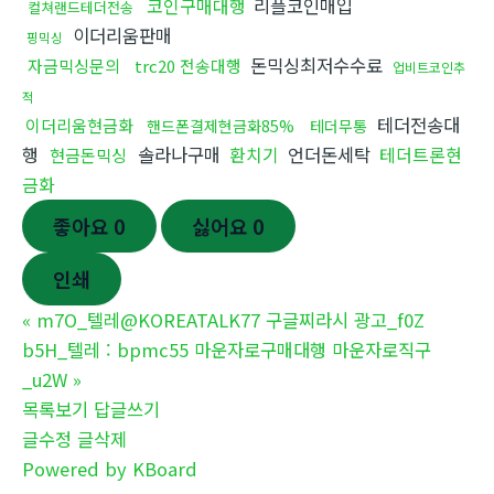
코인구매대행
리플코인매입
컬쳐랜드테더전송
이더리움판매
핑믹싱
돈믹싱최저수수료
자금믹싱문의
trc20 전송대행
업비트코인추
적
테더전송대
이더리움현금화
핸드폰결제현금화85%
테더무통
행
솔라나구매
환치기
언더돈세탁
테더트론현
현금돈믹싱
금화
좋아요
0
싫어요
0
인쇄
«
m7O_텔레@KOREATALK77 구글찌라시 광고_f0Z
b5H_텔레 : bpmc55 마운자로구매대행 마운자로직구
_u2W
»
목록보기
답글쓰기
글수정
글삭제
Powered by KBoard