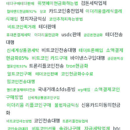
검돈세탁업체
위챗페이현금화하는법
테더구매테더판매
카드코인충전업체
이더리움클레식클레
컬쳐랜드현금화91%
상코
정치자금믹싱
식매입
코인추적피하는방법
테더판매
비트코인퀵거래
usdc판매
테더전송
휴대폰결제세탁
이더리움현금화
금은돈현금화
대행
비트코인전송대행
소액결제
신세계상품권세탁
테더트론매입
현금화85%
비트코인 카드구매
바이낸스구입대행
금은돈믹싱
트론리플코인전송
tron현금화
엘포인트93%
알트코인구매
코인현금화수수료
테더코인판매
밈코인전송대행
국내거래소fds증빙
소액결제코인
xrp매입
핸드폰결제테더전송
구매방법
신세계상품권코인구입
이더리움 리플코인구매
신용카드미동의현금
불법자금믹싱
화
코인전송대행
비트코인사는방법
트론리플전송업체
솔라나구매
자금세탁업체
btc
비트코인선물
코인송금대리