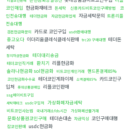
리플코인판매
코인매입
현금화재테크
코
돈세탁
신용카드비트코인구매방법
자금세탁문의
인전송대행
트론리플
테더현금화
자금현금화업체
전송대행
카드로 코인구입
검돈현금화문의
usdt판매대행
중고오다
이더리움클레식클레식판매
테더돈
trc20 구매대행
세탁
테더대리송금
정치자금현금화
환치기
리플현금화
테더코인직거래
솔라나현금화 sol현금화
핸드폰결제85%
비트코인개인거래
테더코인계좌이체
카드코인구
코인현금화수수료
소액결제85%
입처
리플코인판매
롯데상품권매입
ssg페이비트구입
가상화폐자금세탁
usdc구입처
세탁재테크
비트코인사는법
국내거래소fds시간
가상화폐선물거래
문화상품권코인구매
테더손대손
코인구매대행
자금믹싱
usdc현금화
잡코인판매