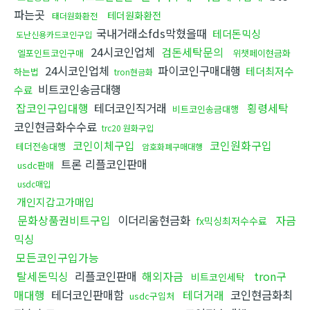
파는곳
테더원화환전
태더원화환전
국내거래소fds막혔을때
테더돈믹싱
도난신용카드코인구입
24시코인업체
검돈세탁문의
엘포인트코인구매
위챗페이현금화
24시코인업체
파이코인구매대행
테더최저수
하는법
tron현금화
비트코인송금대행
수료
잡코인구입대행
테더코인직거래
횡령세탁
비트코인송금대행
코인현금화수수료
trc20 원화구입
코인이체구입
코인원화구입
테더전송대행
암호화폐구매대행
트론 리플코인판매
usdc판매
usdc매입
개인지갑고가매입
문화상품권비트구입
이더리움현금화
자금
fx믹싱최저수수료
믹싱
모든코인구입가능
탈세돈믹싱
리플코인판매
해외자금
tron구
비트코인세탁
매대행
테더코인판매함
테더거래
코인현금화최
usdc구입처