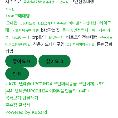
저수수료
코인전송대행
국내거래소fds송금시간
코인믹싱
오다집
tron구매대행
테더구
오다집
바이낸스구입대행
btc파는곳
fx현금화최저수수료
매
btc파는곳
돈믹싱안전업체
이더리움 리
암호화폐 구매대행
xrp판매
비트코인전송대행
플
trc20 구매
btc현금화
신용카드
신용카드테더구입
돈현금화
비트코인구매방법
코인추적피하는방법
방법
좋아요
0
싫어요
0
인쇄
«
k7R_텔레@UPCOIN24 코인대리송금 코인이체_z9Z
j4M_텔레@UPCOIN24 이더리움현금화_u4F
»
목록보기
답글쓰기
글수정
글삭제
Powered by KBoard