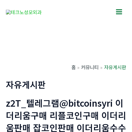
콘
텐
Main
츠
로
Men
건
너
뛰
기
홈
커뮤니티
자유게시판
자유게시판
z2T_텔레그램@bitcoinsyri 이
더리움구매 리플코인구매 이더리
움판매 잡코인판매 이더리움수수