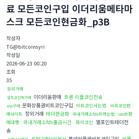
료 모든코인구입 이더리움메타마
스크 모든코인현금화_p3B
작성자
TG@bitcoinsyri
작성일
2026-06-23 00:20
조회
35
장외거래
이더리움판매
트론 리플코인전송
알트코인퀵거래
문화상품권비트코인구입
비트코인사는법
비트코인판
xrp구매
장외거래
테더현금화
usdt판
매사이트
국내거래소fds피하는법
국내거래소fds출금시간
엘포인트테더전
매대행
파이코인
송
롯데상품권비트코인구입
리플
돈현금화당일정산