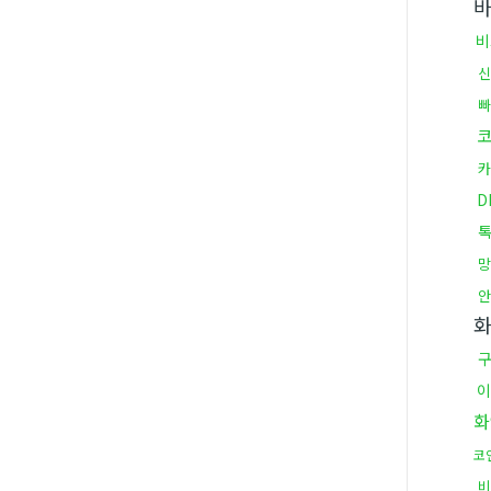
비
신
D
톡
안
화
구
이
화
코
비