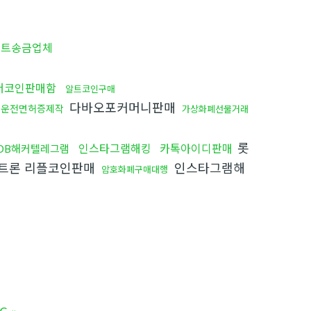
비트송금업체
더코인판매함
알트코인구매
다바오포커머니판매
운전면허증제작
가상화폐선물거래
롯
인스타그램해킹
카톡아이디판매
DB해커텔레그램
트론 리플코인판매
인스타그램해
암호화폐구매대행