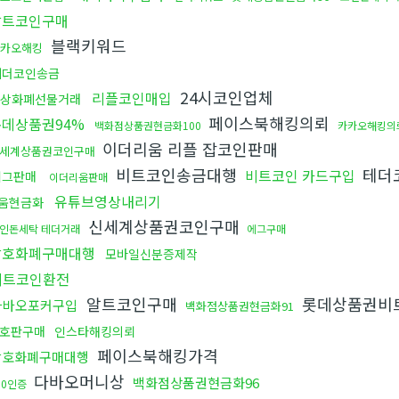
알트코인구매
블랙키워드
카오해킹
테더코인송금
24시코인업체
리플코인매입
상화폐선물거래
페이스북해킹의뢰
롯데상품권94%
백화점상품권현금화100
카카오해킹의
이더리움 리플 잡코인판매
세계상품권코인구매
비트코인송금대행
테더
비트코인 카드구입
에그판매
이더리움판매
유튜브영상내리기
움현금화
신세계상품권코인구매
인돈세탁 테더거래
에그구매
암호화폐구매대행
모바일신분증제작
비트코인환전
알트코인구매
롯데상품권비
다바오포커구입
백화점상품권현금화91
호판구매
인스타해킹의뢰
페이스북해킹가격
암호화폐구매대행
다바오머니상
백화점상품권현금화96
10인증