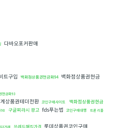
다바오포커판매
킹
비트구입
백화점상품권현금
백화점상품권현금화94
권현금화93
계상품권테더전환
백화점상품권현금
코인구매사이트
fds푸는법
구글찌라시 광고
코인구매대행
98
트론 리플
롯데상품권코인구매
쓰레드해킹가격
테더거래