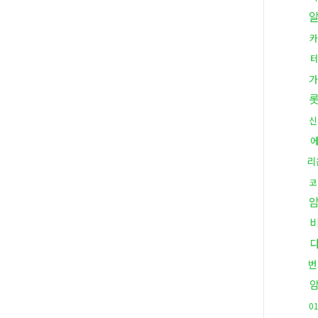
카
가
신
리
코
번
0