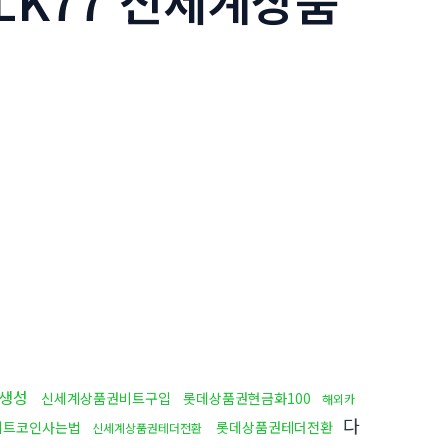
ALK77 신세계상품
톡생성
신세계상품권비트구입
롯데상품권현금화100
해외카
다
비트코인사는법
롯데상품권테더전환
신세계상품권테더전환