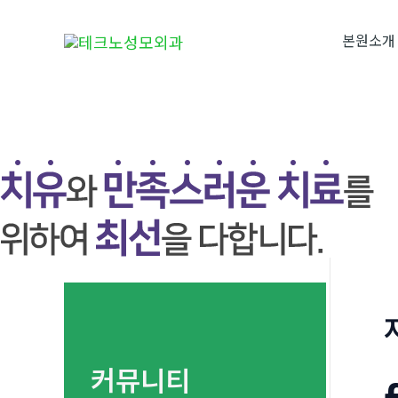
콘
텐
본원소개
츠
로
건
너
뛰
기
커뮤니티