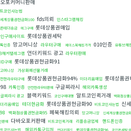
바오포커머니판매
트코인사는법
fds의뢰
인스타그램해킹
세계상품권현금화100
롯데상품권매입
빠른테더송금
에그구매
롯데상품권세탁
코인구매사이트
망고머니상
010인증
라우터구매
카톡인증
유튜브해
페이스북해킹가격
언더키워드 광고
라우터판매
B해커텔레그램
롯데상품권현금화91
ID구매
가상화폐선물거래
망고머니상
롯데상품권현금화94%
롯데상품권
이더리움매입
전한라우터구매
98
구글찌라시
카톡인증
해외카톡생성
안전한라우터판매
블랙키워드
알트코인퀵거래
글찌라시 광고
코인구매대행
백화점상품
롯데상품권현금화90
신세
테더현금화
더리움매입
비트코인사는법
페북해킹의뢰
98
백화점상품권현금화95
망고머니상
신세계상품권현금화
다바오포커판매
핸드폰인증
리플송금업체
비트코인퀵거래
인판매
해외카톡구입처
트코인사는법
롯데상품권현금화96
언더키워드
코인돈세탁 