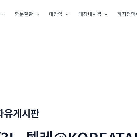
항문질환
대장암
대장내시경
하지정맥
자유게시판