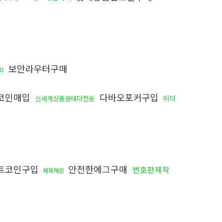
보안라우터구매
뢰
코인매입
다바오포커구입
이더
신세계상품권테더전송
트코인구입
안전한에그구매
번호판제작
페북해킹