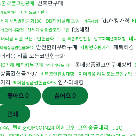
번호판구매
트론 리플코인판매
다바오포커판매
카오톡해킹
fds해킹가격
DB해커텔레그램
세계상품권현금화100
카톡해킹
fds해킹
신세계상품권코인구입
다바오머니환전
테
이더리움 리플 모든코인현금화
트론 리플코인전송
암호화폐결제대행
안전한라우터구매
페북해킹
차량번호판가격
화점상품권현금화92
더리움 리플 모든코인현금화
롯데상품권코인구매방법
ID거래 해외카톡구매
언더키워드 가격
상품권현금화97
비트코인전송대행
이더리움 리플 모든코인구입
킹가격
인스타해킹
백화점상품권현금화95
좋아요
0
싫어요
0
인쇄
n4A_텔레@UPCOIN24 이체코인 코인송금대리_d2Q