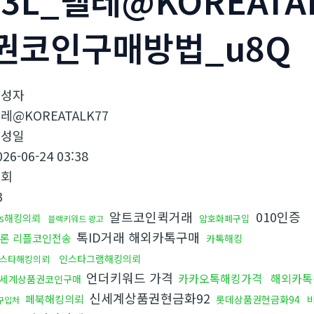
f3L_텔레@KOREAT
권코인구매방법_u8Q
작성자
레@KOREATALK77
작성일
026-06-24 03:38
조회
3
알트코인퀵거래
010인증
ds해킹의뢰
암호화폐구입
블랙키워드 광고
톡ID거래 해외카톡구매
론 리플코인전송
카톡해킹
인스타그램해킹의뢰
스타해킹의뢰
언더키워드 가격
카카오톡해킹가격
해외카
세계상품권코인구매
신세계상품권현금화92
페북해킹의뢰
롯데상품권현금화94
구입처