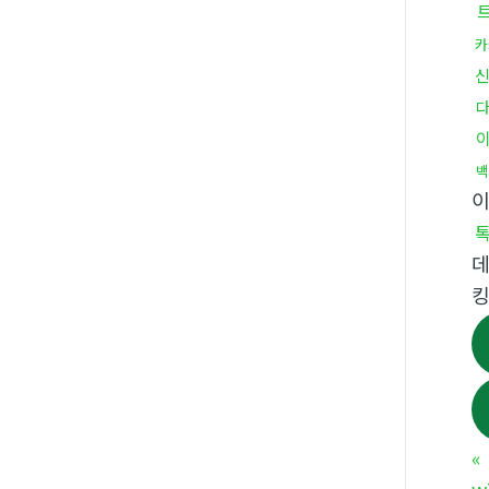
카
신
백
이
톡
데
«