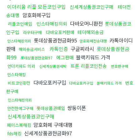
이더리움 리플 모든코인구입
신세계상품권코인구매
테더전
암호화폐구입
송대행
다바오머니환전
인스타해킹의뢰
롯데상품권코
리플코인매입
인구입
테더해외송금
다바오포커판매
라우터구매
롯데상품권현금화95
카톡아이디
인스타해킹의뢰
암호화폐전송대행
판매
카톡인증
구글찌라시
롯데상품권현금
해외송금서비스
화99
블랙키워드 가격
에그판매
롯데상품권현금화97
트론 리플코인전송
언더키워드 의뢰
신세계상품권세탁
번호판구매
인스타해킹
다바오포커구입
번호
비트코인환전
다바오포커구입
블랙키워드 가격
판구매
인스타해킹의뢰
쌍둥이폰
롯데상품권매입
안전한에그구매
신세계상품권코인구매
암호화폐 구매대행
페이스북해킹
신세계상품권현금화97
fds해킹