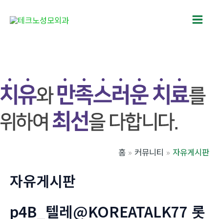
콘
텐
Main
츠
로
Men
건
너
뛰
기
홈
커뮤니티
자유게시판
자유게시판
p4B_텔레@KOREATALK77 롯