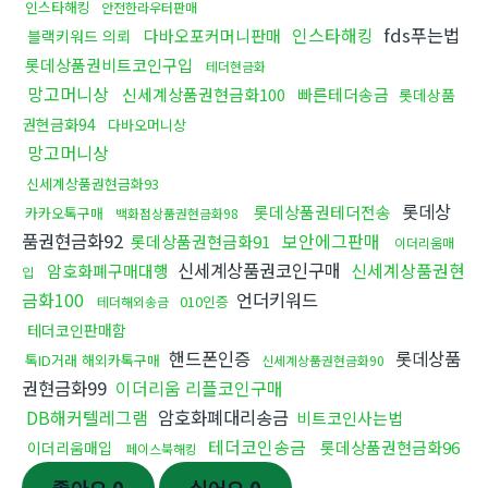
인스타해킹
안전한라우터판매
인스타해킹
fds푸는법
다바오포커머니판매
블랙키워드 의뢰
롯데상품권비트코인구입
테더현금화
망고머니상
신세계상품권현금화100
빠른테더송금
롯데상품
권현금화94
다바오머니상
망고머니상
신세계상품권현금화93
롯데상
롯데상품권테더전송
카카오톡구매
백화점상품권현금화98
품권현금화92
보안에그판매
롯데상품권현금화91
이더리움매
신세계상품권코인구매
신세계상품권현
암호화폐구매대행
입
금화100
언더키워드
010인증
테더해외송금
테더코인판매함
핸드폰인증
롯데상품
톡ID거래 해외카톡구매
신세계상품권현금화90
권현금화99
이더리움 리플코인구매
DB해커텔레그램
암호화폐대리송금
비트코인사는법
테더코인송금
롯데상품권현금화96
이더리움매입
페이스북해킹