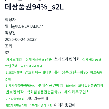
데상품권94%_s2L
작성자
텔레@KOREATALK77
작성일
2026-06-24 03:38
조회
32
쓰레드해킹의뢰
카카오해킹
신세계상품권94%
신세계상품권
코인구매
암호화폐대리송금
롯데상품권현금화95
암호화폐구매대행
비트송금
망고포커환전
업체
롯데상품권매입
모바일신분증제작
신세계상품권현금화92
fds테더
번호판제작
해외카톡구입처
백화점상품권현금화97
이더리움판매
인스타해킹의뢰
이더리움판매
카톡해커텔레그램
암호화폐전송대행