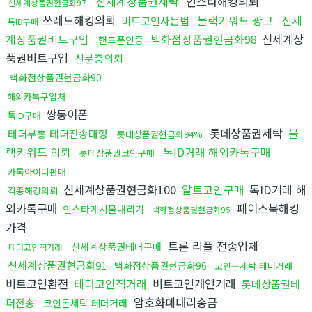
신세계상품권세탁
인스타해킹의뢰
신세계상품권현금화97
쓰레드해킹의뢰
블랙키워드 광고
신세
비트코인사는법
톡ID구매
계상품권비트구입
백화점상품권현금화98
신세계상
핸드폰인증
품권비트구입
신분증의뢰
백화점상품권현금화90
해외카톡구입처
쌍둥이폰
톡ID구매
롯데상품권세탁
블
테더무통 테더전송대행
롯데상품권현금화94%
랙키워드 의뢰
톡ID거래 해외카톡구매
롯데상품권코인구매
카톡아이디판매
신세계상품권현금화100
알트코인구매
톡ID거래 해
각종해킹의뢰
외카톡구매
페이스북해킹
인스타게시물내리기
백화점상품권현금화95
가격
트론 리플 전송업체
신세계상품권테더구매
테더코인직거래
신세계상품권현금화91
백화점상품권현금화96
코인돈세탁 테더거래
비트코인환전
테더코인직거래
비트코인개인거래
롯데상품권테
암호화폐대리송금
더전송
코인돈세탁 테더거래