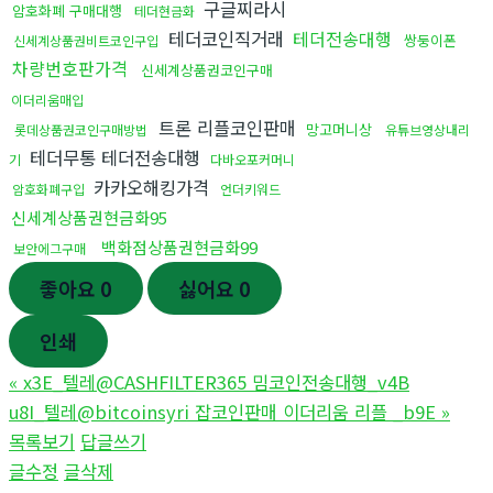
구글찌라시
암호화폐 구매대행
테더현금화
테더코인직거래
테더전송대행
쌍둥이폰
신세계상품권비트코인구입
차량번호판가격
신세계상품권코인구매
이더리움매입
트론 리플코인판매
망고머니상
롯데상품권코인구매방법
유튜브영상내리
테더무통 테더전송대행
기
다바오포커머니
카카오해킹가격
암호화폐구입
언더키워드
신세계상품권현금화95
백화점상품권현금화99
보안에그구매
좋아요
0
싫어요
0
인쇄
«
x3E_텔레@CASHFILTER365 밈코인전송대행_v4B
u8I_텔레@bitcoinsyri 잡코인판매 이더리움 리플 _b9E
»
목록보기
답글쓰기
글수정
글삭제