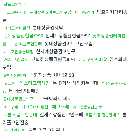
알트코인퀵거래
암호화폐대리송
롯데상품권비트코인구입
알트코인퀵거래
테더송금업체
금
롯데상품권세탁
다바오머니환전
롯데상품권현금화90
신세계상품권현금화97
롯데상품권테더전
롯데상품권비트코인구입
환
트론 리플코인판매
신세계상품권코인구매
비트코인송금대행
백화점상품권현금화91
암호화폐
24시코인업체
테더코인판매함
구입
백화점상품권현금화98
운전면허증제작
인스타그램해킹
톡ID거래 해외카톡구매
fds코인
롯데상품권현금화
테더코인판매함
95
구글찌라시 의뢰
롯데상품권코인구매
에그구매
다바오머니환전
에그구매
롯데상품권현금화90
신세계상품권코인구매
트론
트론 리플코인판매
트론 리플 전송업체
리플코인전송
트론 리플코인판매
fds가격제안