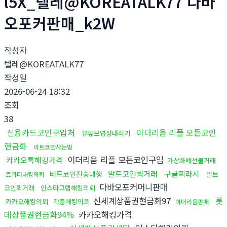
l5X_텔레@KOREATALK77 다바
오포커판매_k2W
작성자
텔레@KOREATALK77
작성일
2026-06-24 18:32
조회
38
신용카드코인구입처
이더리움 리플 모든코인
유튜브영상내리기
현금화
비트코인사는법
이더리움 리플 모든코인구입
카카오톡해킹가격
가상화폐선물거래
알트코인퀵거래
구글찌라시
비트코인전송대행
알트
트위터해킹의뢰
다바오포커머니판매
코인퀵거래
인스타그램해킹의뢰
신세계상품권현금화97
롯
카카오해킹의뢰
각종해킹의뢰
이더리움판매
데상품권현금화94%
카카오해킹가격