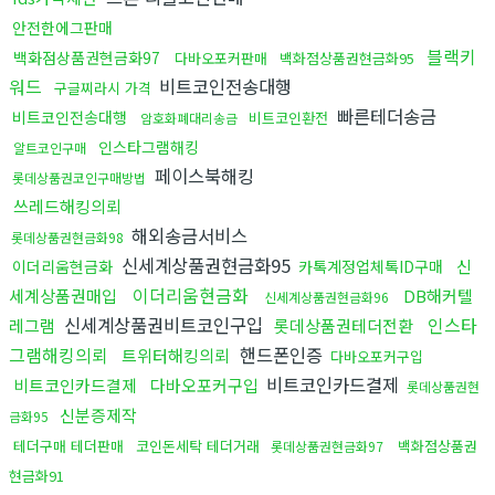
안전한에그판매
블랙키
백화점상품권현금화97
다바오포커판매
백화점상품권현금화95
워드
비트코인전송대행
구글찌라시 가격
빠른테더송금
비트코인전송대행
비트코인환전
암호화폐대리송금
인스타그램해킹
알트코인구매
페이스북해킹
롯데상품권코인구매방법
쓰레드해킹의뢰
해외송금서비스
롯데상품권현금화98
신세계상품권현금화95
신
이더리움현금화
카톡계정업체톡ID구매
이더리움현금화
세계상품권매입
DB해커텔
신세계상품권현금화96
신세계상품권비트코인구입
인스타
레그램
롯데상품권테더전환
그램해킹의뢰
핸드폰인증
트위터해킹의뢰
다바오포커구입
비트코인카드결제
비트코인카드결제
다바오포커구입
롯데상품권현
신분증제작
금화95
테더구매 테더판매
코인돈세탁 테더거래
백화점상품권
롯데상품권현금화97
현금화91