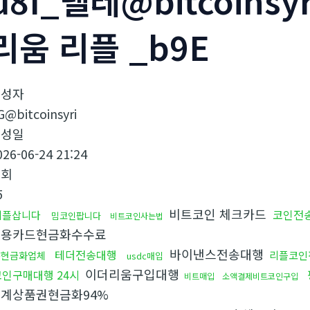
u8I_텔레@bitcoins
리움 리플 _b9E
작성자
G@bitcoinsyri
작성일
026-06-24 21:24
조회
5
비트코인 체크카드
코인전
리플삽니다
밈코인팝니다
비트코인사는법
신용카드현금화수수료
바이낸스전송대행
테더전송대행
리플코인
돈현금화업체
usdc매입
이더리움구입대행
코인구매대행 24시
비트매입
소액결제비트코인구입
계상품권현금화94%