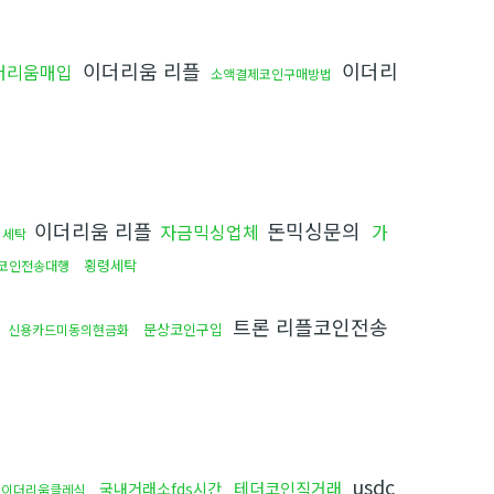
이더리움 리플
이더리
더리움매입
소액결제코인구매방법
이더리움 리플
돈믹싱문의
자금믹싱업체
가
이세탁
횡령세탁
코인전송대행
싱
트론 리플코인전송
문상코인구입
신용카드미동의현금화
usdc
테더코인직거래
국내거래소fds시간
이더리움클레식