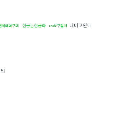
테더코인매
현금돈현금화
결제테더구매
usdc구입처
구입