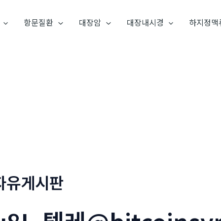
항문질환
대장암
대장내시경
하지정맥
자유게시판