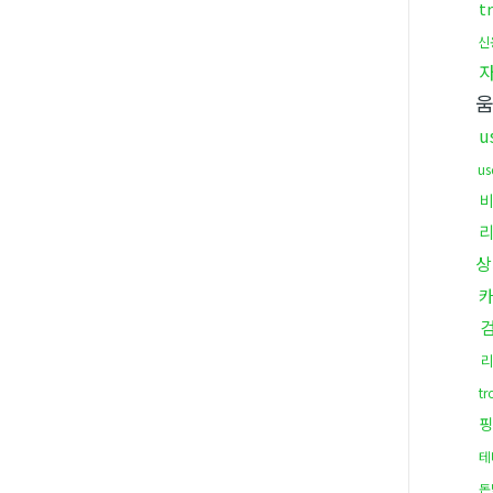
t
신
u
u
상
t
핑
테
돈