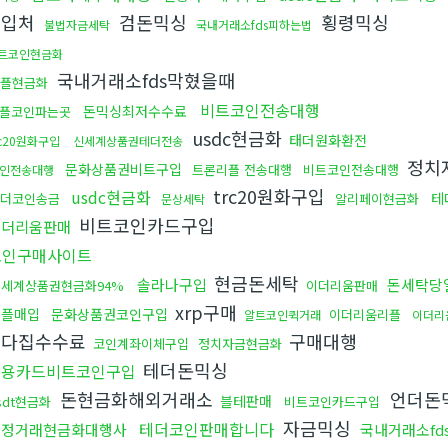
구입처
검돈믹싱
횡령믹싱
불법자금세탁
국내거래소fds피하는법
트코인현금화
국내거래소fds막혔을때
플현금화
비트코인전송대행
돈믹싱최저수수료
플코인파는곳
usdc현금화
태더원화환전
rc20원화구입
신세계상품권테더전송
정치
문화상품권비트구입
트론리플 전송대행
비트코인전송대행
인전송대행
trc20원화구입
usdc현금화
테
더코인송금
알리페이현금화
문상세탁
비트코인카드구입
이더리움판매
코인구매사이트
현금돈세탁
솔라나구입
돈세탁당
신세계상품권현금화94%
이더리움판매
xrp구매
리플매입
문화상품권코인구입
이더리움리플
알트코인퀵거래
이더리
오다집수수료
구매대행
코인계좌이체구입
정치자금현금화
테더돈믹싱
신용카드비트코인구입
돈현금화해외거래소
언더돈
블테판매
sdt현금화
비트코인카드구입
자금믹싱
테더코인판매합니다
재정거래현금화대행사
국내거래소fd