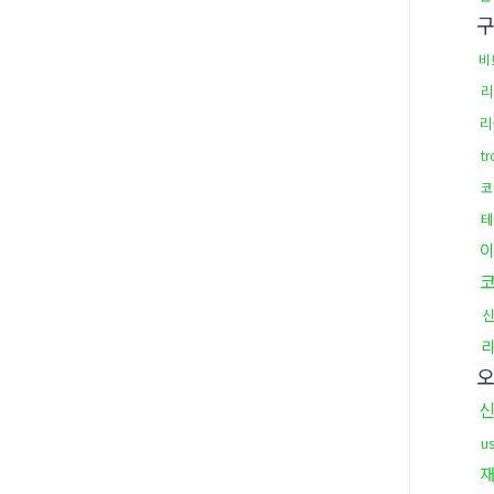
비
리
리
t
코
테
u