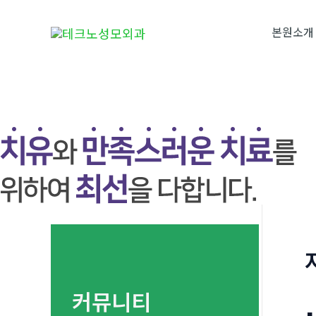
콘
텐
본원소개
츠
로
건
너
뛰
기
커뮤니티