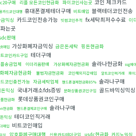
코인 체크카드
rc20구매
리플 모든코인현금화
파이코인사는곳
휴대폰결제테더구매
블랙테더코인전송
비트매입
용카드코인대행
카드코인전송가능
fx세탁최저수수료
자금믹싱
이
빗썸코인추적
움파는곳
sdc판매
가상화폐자금믹싱
금은돈세탁
핑돈현금화
sdt매입
테더구매
비트코인카드구입
솔라나현금화
리플송금업체
이더리움판매
가상화폐자금현금화
ssg페
화폐자금현금화
불법자금현금화
코인해외지갑매입
알트코인퀵거래
파이
솔라나구매
카드코인충전가능
자금세탁업체
핸드폰결제현금화85%
국내거래소fds증빙
골드바믹싱믹
검돈믹싱
문화상품권코인구입
롯데상품권코인구매
리플현금화
솔라나구매
ron현금화
핸드폰결제코인구매
테더코인직거래
돈믹싱
비트코인매입
더매입
암호화폐구매대행
usdc현금화
카지노믹싱
신용카드테더구입
믹싱