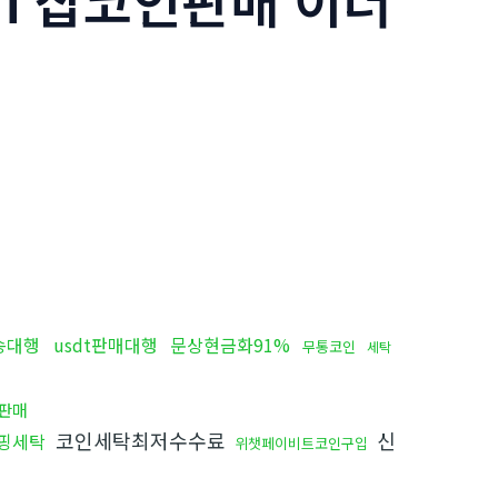
yri 잡코인판매 이더
송대행
usdt판매대행
문상현금화91%
무통코인
세탁
판매
코인세탁최저수수료
신
핑세탁
위챗페이비트코인구입