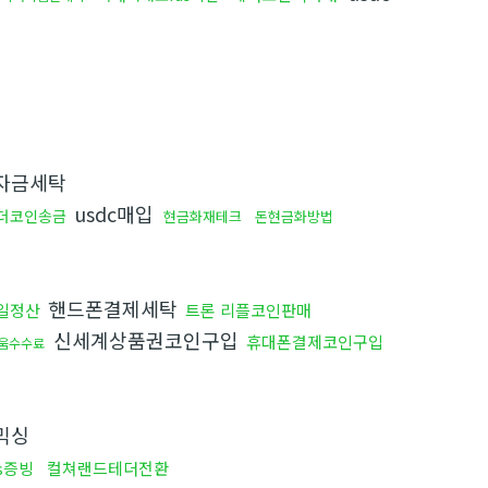
자금세탁
usdc매입
더코인송금
현금화재테크
돈현금화방법
핸드폰결제세탁
일정산
트론 리플코인판매
신세계상품권코인구입
휴대폰결제코인구입
움수수료
믹싱
s증빙
컬쳐랜드테더전환