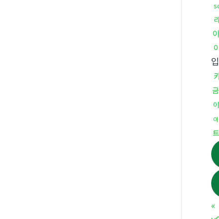
s
금
이
«