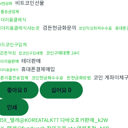
비트코인선물
ol현금화
리플송금업체
이더리움클레식
검돈현금화문의
이더리움클레식사는곳
코인믹싱최저수수료
휴대폰
입
카드코인구입처
은돈믹싱
코인구매대행 24시
잡코인구입대행
테더판매
이더리움판매
휴대폰결제매입
더리움클레식
코인 계좌이체
트론리플전송업체
코인현금화수수료
돈현금화방법
좋아요
0
싫어요
0
인쇄
l5X_텔레@KOREATALK77 다바오포커판매_k2W