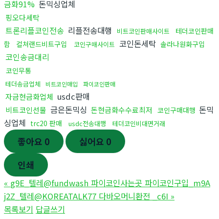
금화91%
돈믹싱업체
핑오다세탁
트론리플코인전송
리플전송대행
테더코인판매
비트코인판매사이트
코인돈세탁
함
컬쳐랜드비트구입
솔라나원화구입
코인구매사이트
코인송금대리
코인무통
테더송금업체
비트코인매입
파이코인판매
usdc판매
자금현금화업체
금은돈믹싱
돈믹
비트코인선물
돈현금화수수료최저
코인구매대행
싱업체
trc20 판매
usdc전송대행
테더코인비대면거래
좋아요
0
싫어요
0
인쇄
«
g9E_텔레@fundwash 파이코인사는곳 파이코인구입_m9A
j2Z_텔레@KOREATALK77 다바오머니환전 _c6I
»
목록보기
답글쓰기