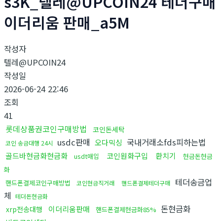
s3K_텔레@UPCOIN24 테더구매
이더리움 판매_a5M
작성자
텔레@UPCOIN24
작성일
2026-06-24 22:46
조회
41
롯데상품권코인구매방법
코인돈세탁
usdc판매
국내거래소fds피하는법
오다믹싱
코인 송금대행 24시
골드바현금화현금화
코인원화구입
환치기
usdt매입
현금돈현금
화
테더송금업
핸드폰결제코인구매방법
코인현금직거래
핸드폰결제테더구매
체
테더돈현금화
돈현금화
이더리움판매
xrp전송대행
핸드폰결제현금화85%