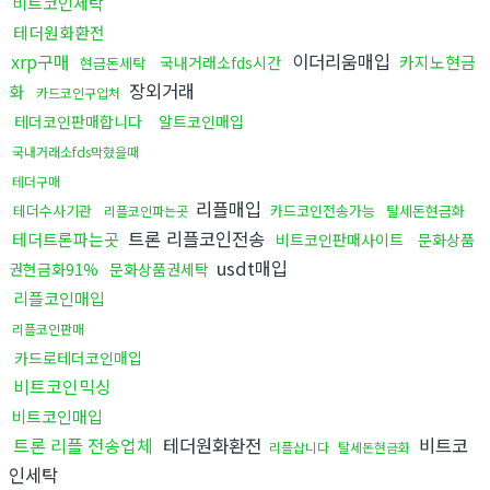
비트코인세탁
테더원화환전
xrp구매
이더리움매입
카지노현금
국내거래소fds시간
현금돈세탁
장외거래
화
카드코인구입처
테더코인판매합니다
알트코인매입
국내거래소fds막혔을때
테더구매
리플매입
테더수사기관
카드코인전송가능
탈세돈현금화
리플코인파는곳
트론 리플코인전송
테더트론파는곳
비트코인판매사이트
문화상품
usdt매입
권현금화91%
문화상품권세탁
리플코인매입
리플코인판매
카드로테더코인매입
비트코인믹싱
비트코인매입
트론 리플 전송업체
테더원화환전
비트코
리플삽니다
탈세돈현금화
인세탁