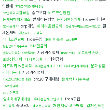
인판매
휴대폰결제현금화85%
중고오다
비트코인환전
코인해외지갑 매입
탈세하는방법
tron구매대행
돈세탁해외거래소
돈믹싱안전업체
xrp매입
이더리움현금화
탈
탈세돈세탁
신용카드비트코인구매방법
세돈세탁
개인지갑고가매입
테더코인판매
tron구입
xrp판매
이더리움사는곳
btc현금화
돈현금화최저수수료
자금믹싱업체
비트코인 손대손
솔라나현금화 sol현금화
usdc구입처
usdc현금화
테더현금화
테더현금화
아프리카tv돈세탁
문화상품
휴대폰결제테더구매
테더코인계좌이체
권테더구매
자금믹싱업체
trc20 구매대행
돈세탁최저수수료
trc20코인전송대행
usdt현금화
usdt현금화
tron구입
암호화폐구매대행
휴대폰결제코인구매
중고오다
개인지갑 고가매입
컬쳐랜드현
코인믹싱
테더코인송금