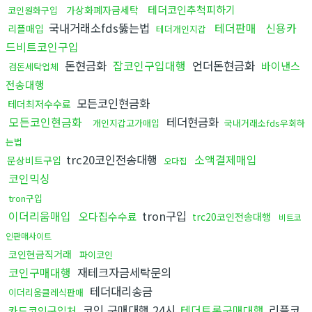
테더코인추척피하기
가상화폐자금세탁
코인원화구입
국내거래소fds뚫는법
테더판매
신용카
리플매입
테더개인지갑
드비트코인구입
돈현금화
잡코인구입대행
언더돈현금화
바이낸스
검돈세탁업체
전송대행
모든코인현금화
테더최저수수료
모든코인현금화
테더현금화
개인지갑고가매입
국내거래소fds우회하
는법
trc20코인전송대행
소액결제매입
문상비트구입
오다집
코인믹싱
tron구입
이더리움매입
tron구입
오다집수수료
trc20코인전송대행
비트코
인판매사이트
코인현금직거래
파이코인
코인구매대행
재테크자금세탁문의
테더대리송금
이더리움클레식판매
코인 구매대행 24시
테더트론구매대행
리플코
카드코인구입처