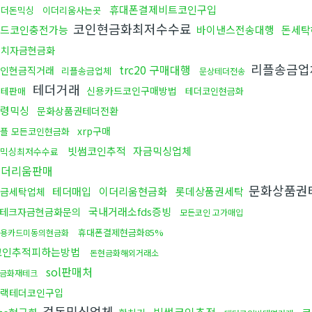
휴대폰결제비트코인구입
언더돈믹싱
이더리움사는곳
코인현금화최저수수료
드코인충전가능
바이낸스전송대행
돈세탁
정치자금현금화
리플송금
trc20 구매대행
인현금직거래
리플송금업체
문상테더전송
테더거래
신용카드코인구매방법
블테판매
테더코인현금화
령믹싱
문화상품권테더전환
xrp구매
플 모든코인현금화
빗썸코인추적
자금믹싱업체
x믹싱최저수수료
이더리움판매
문화상품권
테더매입
이더리움현금화
롯데상품권세탁
금세탁업체
국내거래소fds증빙
테크자금현금화문의
모든코인 고가매입
휴대폰결제현금화85%
용카드미동의현금화
코인추적피하는방법
돈현금화해외거래소
sol판매처
금화재테크
랙테더코인구입
검돈믹싱업체