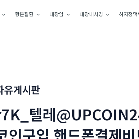
항문질환
대장암
대장내시경
하지정맥
자유게시판
r7K_텔레@UPCOIN
코인구입 핸드폰결제비