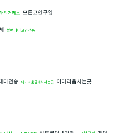
모든코인구입
해외거래소
업체
블랙테더코인전송
테더전송
이더리움사는곳
이더리움클레식사는곳
알트코인퀵거래
개인