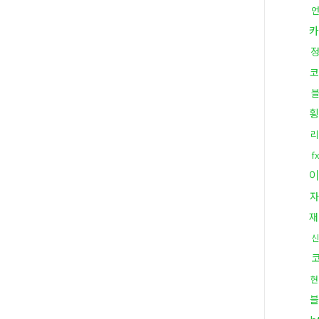
카
코
횡
리
f
자
재
신
현
블