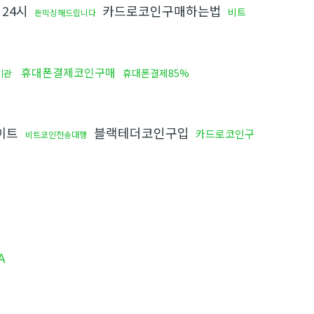
24시
카드로코인구매하는법
비트
돈믹싱해드립니다
휴대폰결제코인구매
휴대폰결제85%
기관
이트
블랙테더코인구입
카드로코인구
비트코인전송대행
A