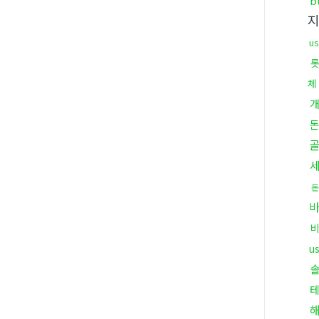
b
u
체
돈
u