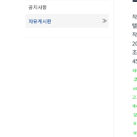
공지사항
자유게시판
텔
2
4
테
u
고
게
모
u