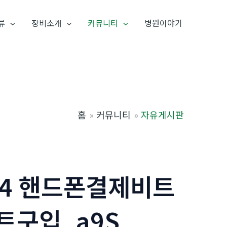
류
장비소개
커뮤니티
병원이야기
홈
커뮤니티
자유게시판
24 핸드폰결제비트
트구입_a9S