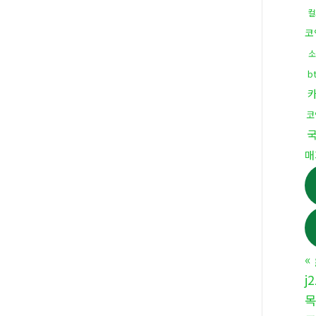
컬
코
소
b
코
국
매
«
j