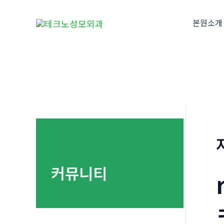
콘
텐
본원소개
츠
로
건
너
뛰
기
커뮤니티