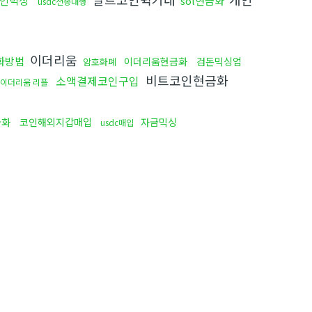
인믹싱
sol현금화
usdc전송대행
이더리움
화방법
이더리움현금화
검돈믹싱업
암호화폐
비트코인현금화
소액결제코인구입
이더리움 리플
금화
코인해외지갑매입
자금믹싱
usdc매입