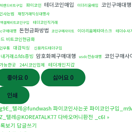
테더코인매입
코인구매대행 
파이코인
이더리움매입
쳐랜드비트구입
인사는법
재정거래믹싱대행사
테더코인직거래
액결제비트코인구입
돈현금화방법
이더리움메타마스크
tc구매대행
테더수사
코인구매사이트
카드 비트코인현금화
대검믹싱
인무통
신용카드테더구입
암호화폐구매대행
코인구매사
내거래소fds증빙
usdc전송대행
테더개인지갑
가능한곳
24시코인업체
좋아요
0
싫어요
0
인쇄
g9E_텔레@fundwash 파이코인사는곳 파이코인구입_m9
2Z_텔레@KOREATALK77 다바오머니환전 _c6I
»
목록보기
답글쓰기