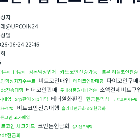
작성자
레@UPCOIN24
작성일
026-06-24 22:46
조회
5
검돈믹싱업체
카드코인전송가능
트론 리플코인전송
더구매테더판매
비트코인매입
파이코인구매
코인믹싱최저수수료
테더코인판매함
테더코인판매
소액결제비트구
sdc전송대행
롯데상품권테더전송
테더원화환전
현금돈믹싱
xrp판매 xrp매입
가매입
비트코인사는법
비트코인전송대행
솔라나현금화 sol현금화
내는방법
든코인 고가매입
코인돈현금화
비트코인 체크카드
컬쳐랜드세탁
sdt현금화