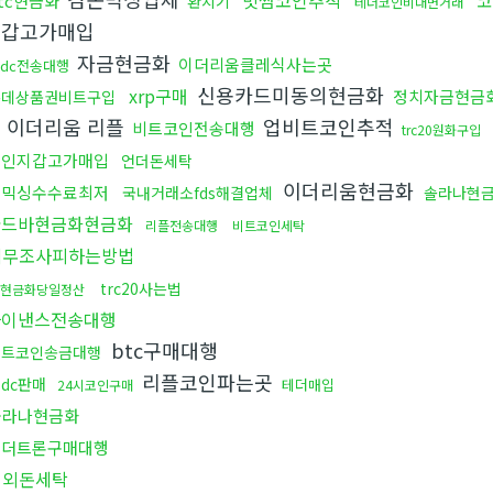
빗썸코인추적
tc현금화
코
환치기
테더코인비대면거래
지갑고가매입
자금현금화
이더리움클레식사는곳
sdc전송대행
신용카드미동의현금화
xrp구매
정치자금현금
롯데상품권비트구입
이더리움 리플
업비트코인추적
비트코인전송대행
trc20원화구입
개인지갑고가매입
언더돈세탁
이더리움현금화
돈믹싱수수료최저
국내거래소fds해결업체
솔라나현
골드바현금화현금화
리플전송대행
비트코인세탁
세무조사피하는방법
trc20사는법
현금화당일정산
바이낸스전송대행
btc구매대행
비트코인송금대행
리플코인파는곳
sdc판매
테더매입
24시코인구매
솔라나현금화
테더트론구매대행
해외돈세탁