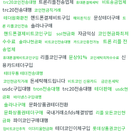
트론리플전송업체
비트송금업체
trc20코인전송대행
휴대폰결제세탁
trc20전송대행
코인현금직거래
핸드폰결제비트구입
문상테더구매
테더원화환전
해외돈믹싱
트
솔라나구매
론 리플코인전송
핸드폰결제비트코인구입
자금믹싱
코인현금화최저
sol현금화
수수료
트론 리플 전
솔라나현금화
비트코인전송대행
카드코인충전가능
송업체
리플코인구매
문상91%
신
휴대폰결제비트코인구입
코인세탁최저수수료
용카드테더구입
테더무통 테더전송대행
돈세탁해드립니다
코인현금직거래
비트코인 신용카드
금은돈세탁
usdc구입대행
tron전송대행
trc20전송대행
테더판매
usdc현
금화
바이낸스구입대행
솔라나구매
문화상품권테더전환
문화상품권테더구매
국내거래소fds해결방법
리플 모든코인현
파이코인구매대행
금화
테더코인이체구입
롯데상품권코인구
이더리움현금화
업비트코인추적