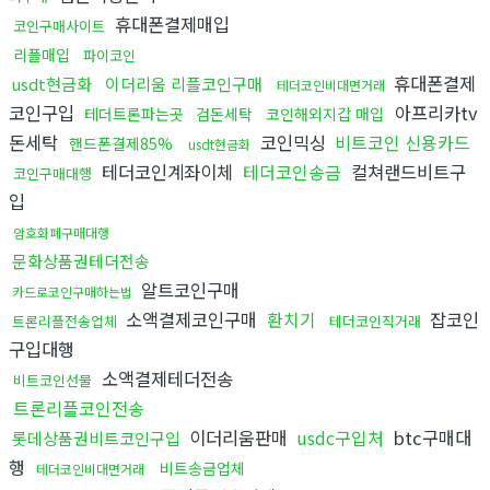
휴대폰결제매입
코인구매사이트
리플매입
파이코인
휴대폰결제
usdt현금화
이더리움 리플코인구매
테더코인비대면거래
코인구입
아프리카tv
테더트론파는곳
검돈세탁
코인해외지갑 매입
돈세탁
코인믹싱
비트코인 신용카드
핸드폰결제85%
usdt현금화
테더코인계좌이체
테더코인송금
컬쳐랜드비트구
코인구매대행
입
암호화폐구매대행
문화상품권테더전송
알트코인구매
카드로코인구매하는법
소액결제코인구매
환치기
잡코인
트론리플전송업체
테더코인직거래
구입대행
소액결제테더전송
비트코인선물
트론리플코인전송
이더리움판매
usdc구입처
btc구매대
롯데상품권비트코인구입
행
비트송금업체
테더코인비대면거래