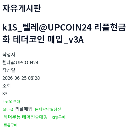
자유게시판
k1S_텔레@UPCOIN24 리플현금
화 테더코인 매입_v3A
작성자
텔레@UPCOIN24
작성일
2026-06-25 08:28
조회
33
trc20 구매
리플매입
돈세탁당일정산
오다집
테더무통 테더전송대행
xrp구매
트론구매