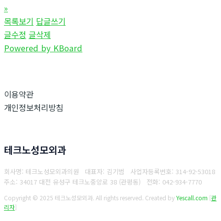
»
목록보기
답글쓰기
글수정
글삭제
Powered by KBoard
이용약관
개인정보처리방침
테크노성모외과
회사명: 테크노성모외과의원 대표자: 김기범
사업자등록번호:
314-92-53018
주소: 34017 대전 유성구 테크노중앙로 38 (관평동)
전화:
042-934-7770
Copyright © 2025 테크노성모외과. All rights reserved.
Created by
Yescall.com
[
관
리자
]