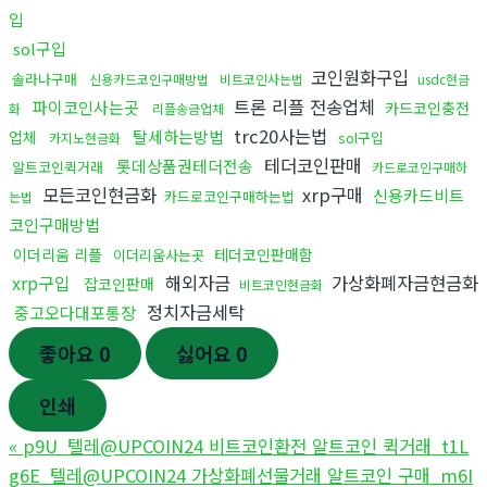
입
sol구입
코인원화구입
솔라나구매
신용카드코인구매방법
비트코인사는법
usdc현금
트론 리플 전송업체
파이코인사는곳
카드코인충전
화
리플송금업체
trc20사는법
탈세하는방법
업체
sol구입
카지노현금화
테더코인판매
롯데상품권테더전송
알트코인퀵거래
카드로코인구매하
모든코인현금화
xrp구매
신용카드비트
카드로코인구매하는법
는법
코인구매방법
이더리움 리플
테더코인판매함
이더리움사는곳
xrp구입
해외자금
가상화폐자금현금화
잡코인판매
비트코인현금화
정치자금세탁
중고오다대포통장
좋아요
0
싫어요
0
인쇄
«
p9U_텔레@UPCOIN24 비트코인환전 알트코인 퀵거래_t1L
g6E_텔레@UPCOIN24 가상화폐선물거래 알트코인 구매_m6I