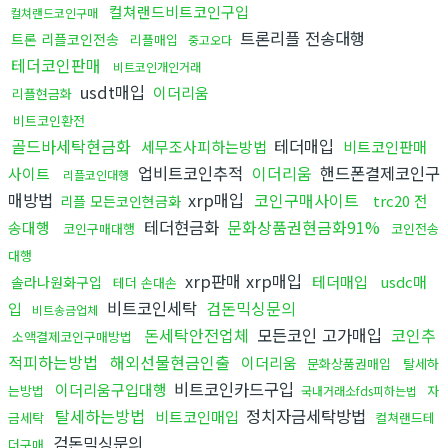
컬쳐랜드비트코인구입
컬쳐랜드코인구매
트론리플 전송대행
트론 리플코인전송
리플매입
중고오다
테더코인판매
비트코인개인거래
usdt매입
이더리움
리플현금화
비트코인환전
골드바세탁현금화
테더매입
세무조사피하는방법
비트코인판매
업비트코인추적
이더리움
핸드폰결제코인구
사이트
리플코인대행
매방법
xrp매입
코인구매사이트
trc20 전
리플 모든코인현금화
테더현금화
문화상품권현금화91%
송대행
코인구매대행
코인전송
대행
xrp판매 xrp매입
테더매입
usdc매
솔라나원화구입
테더 손대손
비트코인세탁
검돈믹싱문의
입
비트송금업체
돈세탁안전업체
모든코인 고가매입
코인추
소액결제코인구매방법
적피하는방법
해외선물현금인출
이더리움
문화상품권매입
탈세하
비트코인카드구입
이더리움구입대행
는방법
자
국내거래소fds피하는법
탈세하는방법
정치자금세탁방법
비트코인매입
금세탁
컬쳐랜드테
검돈믹싱문의
더구매