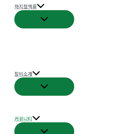
하지정맥류
메
뉴
토
글
장비소개
메
뉴
토
글
커뮤니티
메