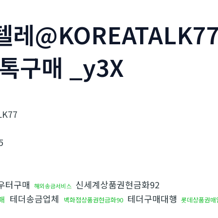
_텔레@KOREATALK
톡구매 _y3X
K77
5
우터구매
신세계상품권현금화92
해외송금서비스
테더송금업체
테더구매대행
매
백화점상품권현금화90
롯데상품권매