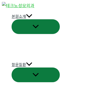
콘
텐
본원소개
츠
메
로
뉴
건
토
너
글
뛰
기
항문질환
메
뉴
토
글