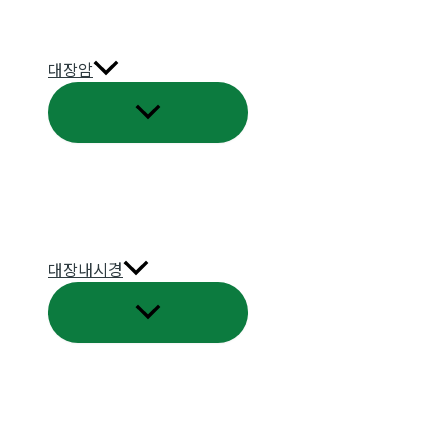
대장암
메
뉴
토
글
대장내시경
메
뉴
토
글