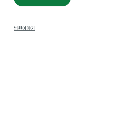
뉴
토
글
병원이야기