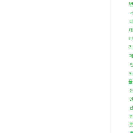
각
테
키
리
인
플
인
롯
롯