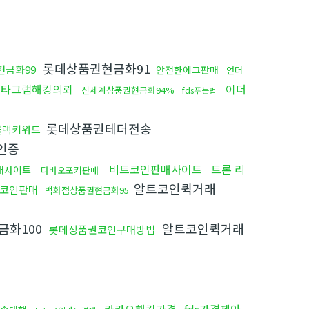
롯데상품권현금화91
현금화99
안전한에그판매
언더
스타그램해킹의뢰
이더
신세계상품권현금화94%
fds푸는법
롯데상품권테더전송
블랙키워드
인증
비트코인판매사이트
트론 리
매사이트
다바오포커판매
알트코인퀵거래
플코인판매
백화점상품권현금화95
금화100
알트코인퀵거래
롯데상품권코인구매방법