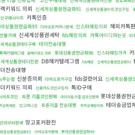
트론 리플 전송업체
코인구매대행
신세계상품권테더전환
암호화폐전
블랙키워드 의뢰
신세계상품권현금화91
신세계상품권비트코인구입
카톡인증
코인구매사이트
해외카톡
데상품권현금화95
인스타해킹의뢰
다바오포커머니판매
신세계상품권세탁
fds해킹의뢰
카톡아이디파는곳
선물거래
비
테더전송대행
신세계상품권테더구매
카
롯데상품권현금화96
인스타해킹가격
톡해커텔레그램
블랙키워드 의뢰
DB해커텔레그램
신세계상품권테더전환
fds해킹
신세계상품권현금화93
테더전송대행
신분증의뢰
fds걸렸어요
신세계상품권
ds푸는법
다바오포커구입
언더키워드 의뢰
톡ID구매
신용카드코인구입처
롯데상품권현금
트론 리플코인판매
ds비트코인
이더리움 리플 잡코인판매
테더송금업
트론리플 전송대행
망고머니상
카오톡해킹
카카오해킹의뢰
뢰
망고포커환전
안라우터판매
롯데상품권현금화99
화점상품권현금화92
다바오포커판매