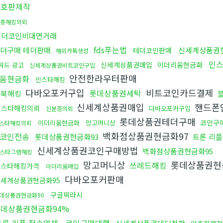
번호판제작
종해킹의뢰
테더코인비대면거래
fds푸는법
더구매 테더판매
신세계상품권
테더코인판매
해외카톡생성
인
신세계상품권매입
이더리움현금화
워드 광고
신세계상품권비트코인구입
안전한라우터판매
움현금화
인스타해킹
다바오포커구입
비트코인카드결제
롯데상품권세탁
페북해킹
신세계상품권매입
핸드폰
인스타해킹의뢰
다바오포커구입
신분증의뢰
롯데상품권테더구매
코인구
이더리움현금화
망고머니상
스타해킹의뢰
백화점상품권현금화97
코인전송
롯데상품권현금화93
트론 리
신세계상품권코인구매방법
백화점상품권현금화95
스타그램해킹
망고머니상
롯데상품권현
쓰레드해킹
인스타해킹가격
이더리움매입
다바오포커판매
신세계상품권현금화95
구글찌라시
데상품권현금화90
데상품권현금화94%