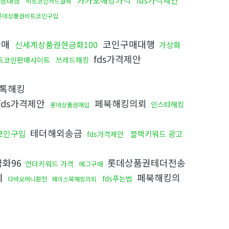
카카오해킹가격
fds가격제안
송대행
비트코인카드결제
롯데상품권비트코인구입
판매
코인구매대행
신세계상품권현금화100
가상화
fds가격제안
트코인판매사이트
쓰레드해킹
톡해킹
fds가격제안
페북해킹의뢰
인스타해킹
롯데상품권매입
테더해외송금
코인구입
블랙키워드 광고
fds가격제안
화96
롯데상품권테더전송
언더키워드 가격
에그구매
체
페북해킹의
fds푸는법
다바오머니환전
페이스북해킹의뢰