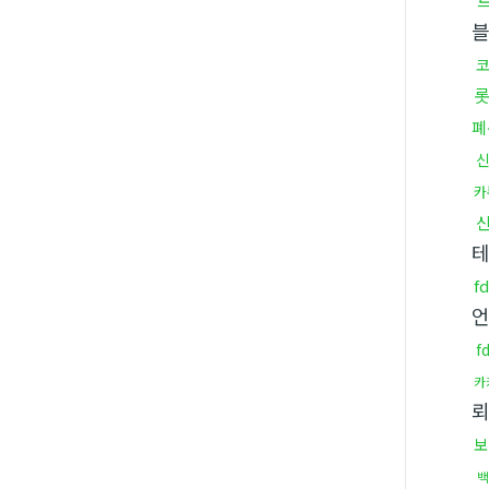
롯
폐
카
f
f
카
보
백