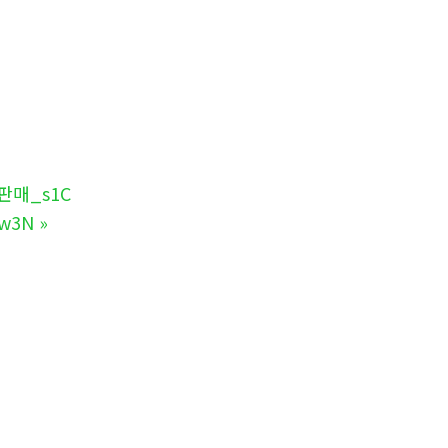
판매_s1C
w3N
»