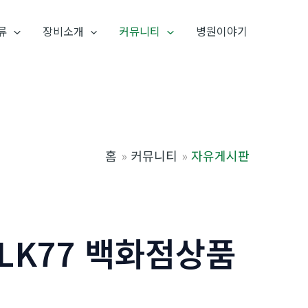
류
장비소개
커뮤니티
병원이야기
홈
커뮤니티
자유게시판
ALK77 백화점상품