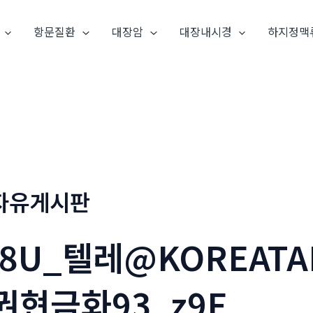
항문질환
대장암
대장내시경
하지정맥
자유게시판
j8U_텔레@KOREAT
권현금화93_z9F