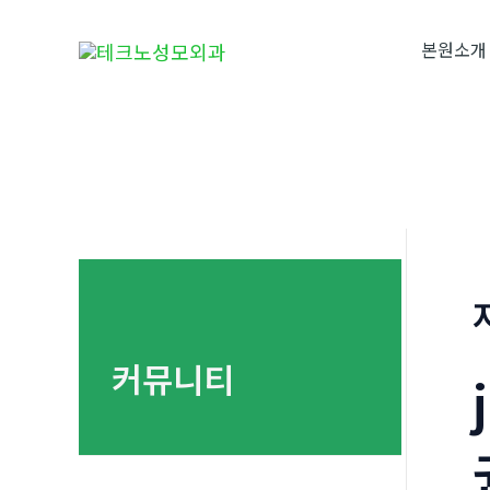
콘
텐
본원소개
츠
로
건
너
뛰
기
커뮤니티