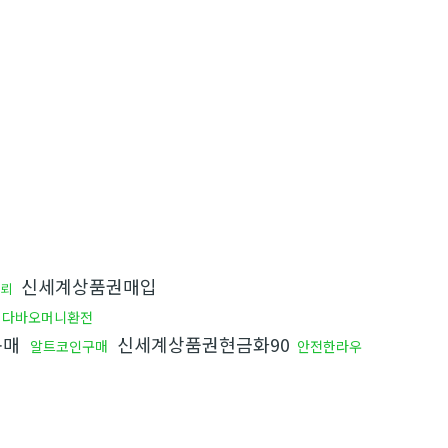
신세계상품권매입
뢰
다바오머니환전
구매
신세계상품권현금화90
알트코인구매
안전한라우