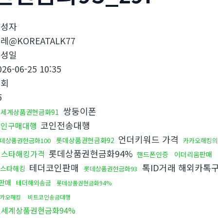
작성자
레@KOREATALK77
작성일
026-06-25 10:35
조회
5
쌍둥이폰
신세계상품권현금화91
코인전송대행
코인구매대행
언더키워드 가격
롯데상품권현금화92
데상품권현금화100
카카오해킹의
롯데상품권현금화94%
인스타해킹가격
핸드폰인증
이더리움판매
테더코인판매
톡ID거래 해외카톡
스타해킹
롯데상품권현금화93
판매
테더해외송금
롯데상품권현금화94%
카오해킹
비트코인송금대행
신세계상품권현금화94%