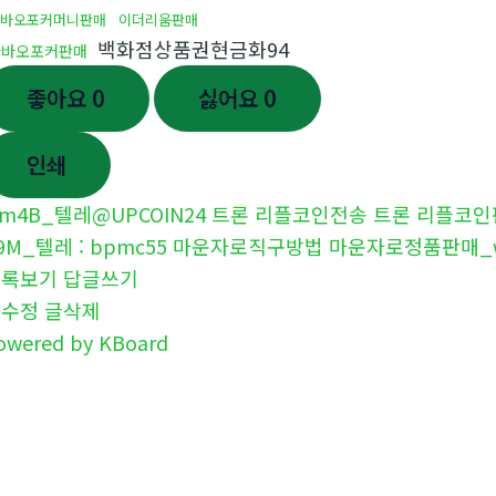
다바오포커머니판매
이더리움판매
백화점상품권현금화94
다바오포커판매
좋아요
0
싫어요
0
인쇄
m4B_텔레@UPCOIN24 트론 리플코인전송 트론 리플코인
9M_텔레 : bpmc55 마운자로직구방법 마운자로정품판매_
목록보기
답글쓰기
글수정
글삭제
owered by KBoard