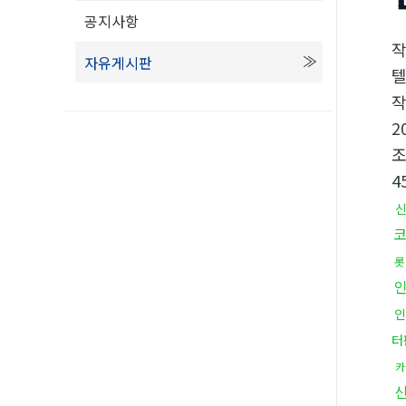
공지사항
자유게시판
텔
2
4
롯
인
터
카