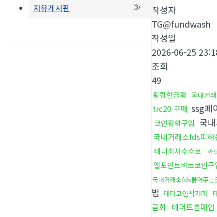
자유게시판
작성자
TG@fundwash
작성일
2026-06-25 23:1
조회
49
횡령현금화
국내거래
ssg
trc20 구매
국내
코인원화구입
국내거래소fds피하
테더최저수수료
카
엘포인트비트코인구
국내거래소fds뚫어주는
법
테더코인직거래
금화
테더트론매입