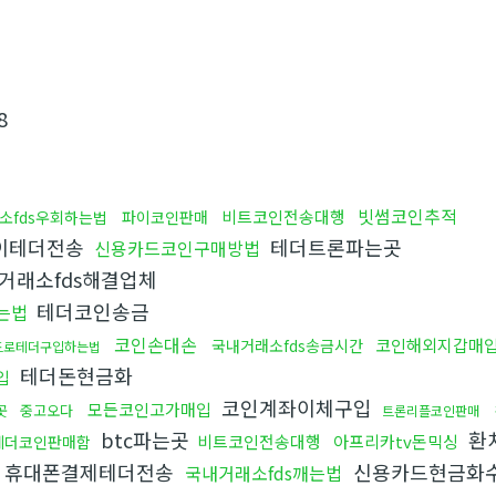
8
빗썸코인추적
비트코인전송대행
소fds우회하는법
파이코인판매
페이테더전송
테더트론파는곳
신용카드코인구매방법
거래소fds해결업체
테더코인송금
는법
코인손대손
코인해외지갑매
국내거래소fds송금시간
드로테더구입하는법
테더돈현금화
입
코인계좌이체구입
모든코인고가매입
곳
중고오다
트론리플코인판매
btc파는곳
환
비트코인전송대행
아프리카tv돈믹싱
테더코인판매함
휴대폰결제테더전송
신용카드현금화
국내거래소fds깨는법