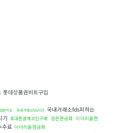
롯데상품권비트구입
입
국내거래소fds피하는
검돈믹싱
국내거래소fds시간
치기
검돈현금화
이더리움현
휴대폰결제코인구매
수수료
이더리움현금화