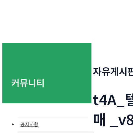
자유게시
커뮤니티
t4A
매 _v
공지사항