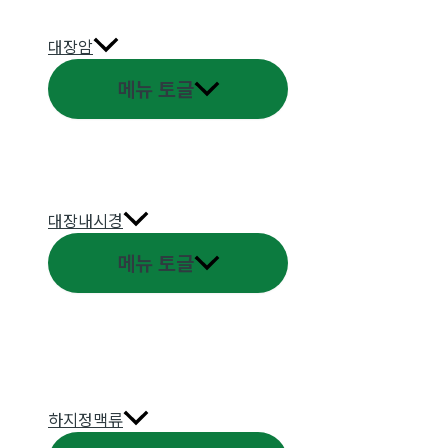
대장암
메뉴 토글
대장내시경
메뉴 토글
하지정맥류