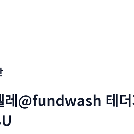
판
_텔레@fundwash 
8U