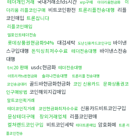
테더개인거래
국내거래소fds시간
이
xrp구매
이더리움현금화
비트코인환전
트론리플전송대행
리플
더리움 리플코인구매
코인매입
트론삽니다
리플코인매입
엘포인트테더전송
롯데상품권현금화94%
대검세탁
바이낸
도난신용카드코인구입
스구입대행
돈믹싱최저수수료
바이낸스전송
테더전송대행
대행
usdc현금화
trc20 판매
테더전송대행
솔라나전송대행
아프리카tv돈현금화
트론리플 전송대행
골드바현금화현금화
코인 신용카드
문화상품권코
코인송금대리
코인해외지갑매입
인구매방법
알트코인퀵거래
신용카드비트코인구입
테더코인직거래
코인현금화최저수수료
문상테더구매
장외거래업체
리플코인판매
컬쳐랜드코인구입
비트코인세탁
암호화폐
테더트론매입
트론 리
플코인전송