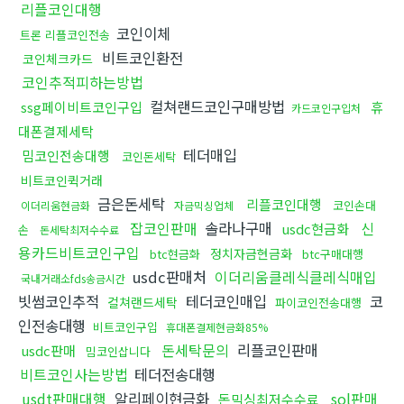
리플코인대행
코인이체
트론 리플코인전송
비트코인환전
코인체크카드
코인추적피하는방법
컬쳐랜드코인구매방법
ssg페이비트코인구입
휴
카드코인구입처
대폰결제세탁
테더매입
밈코인전송대행
코인돈세탁
비트코인퀵거래
금은돈세탁
리플코인대행
코인손대
이더리움현금화
자금믹싱업체
잡코인판매
솔라나구매
신
usdc현금화
손
돈세탁최저수수료
용카드비트코인구입
정치자금현금화
btc현금화
btc구매대행
usdc판매처
이더리움클레식클레식매입
국내거래소fds송금시간
빗썸코인추적
테더코인매입
코
컬쳐랜드세탁
파이코인전송대행
인전송대행
비트코인구입
휴대폰결제현금화85%
돈세탁문의
리플코인판매
usdc판매
밈코인삽니다
비트코인사는방법
테더전송대행
usdt판매대행
알리페이현금화
sol판매
돈믹싱최저수수료