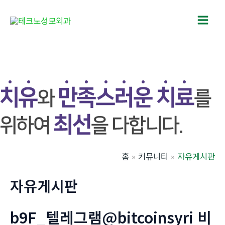
콘
텐
Main
츠
로
Men
건
너
뛰
기
홈
커뮤니티
자유게시판
자유게시판
b9F_텔레그램@bitcoinsyri 비