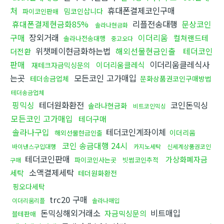
처
휴대폰결제코인구매
밈코인삽니다
파이코인판매
휴대폰결제현금화85%
리플전송대행
문상코인
솔라나현금화
구매
장외거래
이더리움
컬쳐랜드테
솔라나전송대행
중고오다
위챗페이현금화하는법
해외선물현금인출
테더코인
더전환
판매
이더리움클레식사
이더리움클레식
재테크자금믹싱문의
는곳
모든코인 고가매입
테더송금업체
문화상품권코인구매방법
테더송금업체
핑믹싱
테더원화환전
코인돈믹싱
솔라나현금화
비트코인믹싱
모든코인 고가매입
테더구매
솔라나구입
테더코인계좌이체
이더리움
해외선물현금인출
코인 송금대행 24시
바이낸스구입대행
카지노세탁
신세계상품권코인
테더코인판매
가상화폐자금
파이코인사는곳
빗썸코인추적
구매
소액결제세탁
세탁
테더원화환전
핑오다세탁
trc20 구매
이더리움리플
솔라나매입
돈믹싱해외거래소
비트매입
자금믹싱문의
블테판매