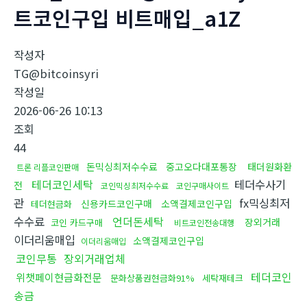
트코인구입 비트매입_a1Z
작성자
TG@bitcoinsyri
작성일
2026-06-26 10:13
조회
44
돈믹싱최저수수료
중고오다대포통장
태더원화환
트론 리플코인판매
테더코인세탁
테더수사기
전
코인믹싱최저수수료
코인구매사이트
관
fx믹싱최저
신용카드코인구매
소액결제코인구입
테더현금화
수수료
언더돈세탁
장외거래
코인 카드구매
비트코인전송대행
이더리움매입
소액결제코인구입
이더리움매입
코인무통
장외거래업체
테더코인
위챗페이현금화전문
문화상품권현금화91%
세탁재테크
송금