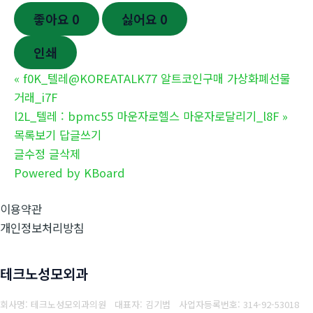
좋아요
0
싫어요
0
인쇄
«
f0K_텔레@KOREATALK77 알트코인구매 가상화폐선물
거래_i7F
l2L_텔레 : bpmc55 마운자로헬스 마운자로달리기_l8F
»
목록보기
답글쓰기
글수정
글삭제
Powered by KBoard
이용약관
개인정보처리방침
테크노성모외과
회사명: 테크노성모외과의원 대표자: 김기범
사업자등록번호:
314-92-53018