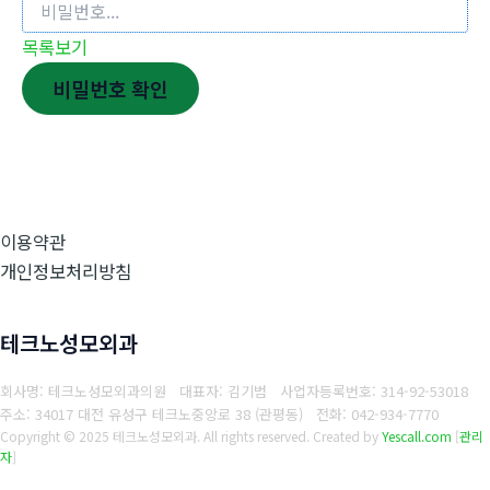
목록보기
비밀번호 확인
이용약관
개인정보처리방침
테크노성모외과
회사명: 테크노성모외과의원 대표자: 김기범
사업자등록번호:
314-92-53018
주소: 34017 대전 유성구 테크노중앙로 38 (관평동)
전화:
042-934-7770
Copyright © 2025 테크노성모외과. All rights reserved.
Created by
Yescall.com
[
관리
자
]