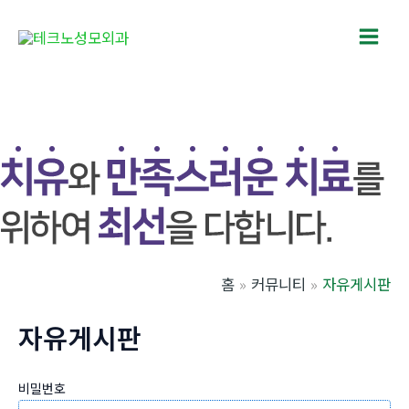
콘
텐
Main
츠
로
Men
건
너
뛰
기
홈
커뮤니티
자유게시판
자유게시판
비밀번호