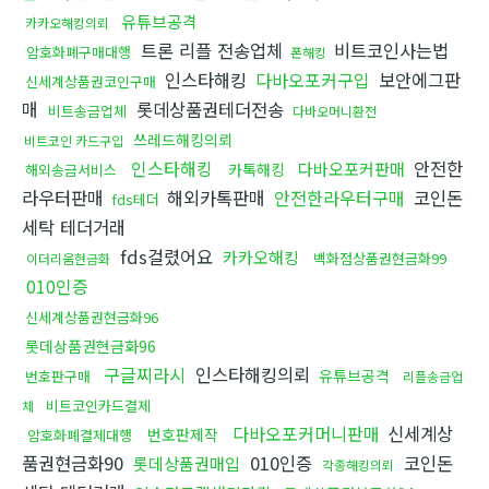
유튜브공격
카카오해킹의뢰
트론 리플 전송업체
비트코인사는법
암호화폐구매대행
폰해킹
인스타해킹
다바오포커구입
보안에그판
신세계상품권코인구매
매
롯데상품권테더전송
비트송금업체
다바오머니환전
쓰레드해킹의뢰
비트코인 카드구입
인스타해킹
안전한
다바오포커판매
카톡해킹
해외송금서비스
라우터판매
해외카톡판매
안전한라우터구매
코인돈
fds테더
세탁 테더거래
fds걸렸어요
카카오해킹
백화점상품권현금화99
이더리움현금화
010인증
신세계상품권현금화96
롯데상품권현금화96
구글찌라시
인스타해킹의뢰
유튜브공격
번호판구매
리플송금업
비트코인카드결제
체
다바오포커머니판매
신세계상
번호판제작
암호화폐결제대행
품권현금화90
010인증
코인돈
롯데상품권매입
각종해킹의뢰