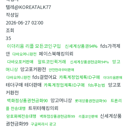
텔레@KOREATALK77
작성일
2026-06-27 02:00
조회
35
이더리움 리플 모든코인구입
fds가격제
신세계상품권94%
안
페이스북해킹의뢰
다바오머니환전
알트코인퀵거래
망고
다바오포커판매
신세계상품권현금화94%
망고포커환전
머니상
안전한라우터판매
fds걸렸어요
카톡계정업체톡ID구매
다바오머니환전
이더리움판매
테더구매 테더판매
망고포
카톡계정업체톡ID구매
fds푸는법
커환전
망고머니상
백화점상품권현금화90
트론리
롯데상품권현금화90
트위터해킹의뢰
플 전송대행
신세계상품
암호화폐전송대행
백화점상품권현금화99
리플코인판매
권현금화99
구글찌라시 광고