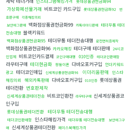
세탁 테더거래
인스타그램해킹가격
롯데상품권현금화94
가상화폐선물거래
비트코인 카드구입
롯데상품권현금화92
번
호판구매
각종해킹의뢰
백화점상품권현금화99
테더무통 테더
보안에그판매
카톡아이디판매
블랙키워드
전송대행
테더무통 테더전송대행
백화점상품권현금화95
운전면허증제작
백화점상품권현금화96
테더구매 테더판매
카카오해킹
24시코
비트코인카드결제
010인증
인업체
코인구매대행
테더코인판매함
라우터구매
테더현금화
다바오포커구입
언더키워드
쌍둥이폰
테더코인매입
이더리움판매
광고
인스타
신세계상품권현금화96
다바오포커구입
롯데상품권
해외카톡판매
해킹의뢰
010인증
테더전환
번호판제작
비트코인환전
신세계상품권코
신세계상품권테더전송
라우터구매
인구입
테더무통 테더전송대행
롯데상품권테더전환
인스타해킹가격
테더코인판매함
테더무통 테더전송대행
보안에그구
신세계상품권테더전환
페이스북해킹가격
매