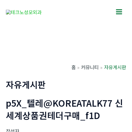
콘
텐
Main
츠
로
Men
건
너
뛰
기
홈
커뮤니티
자유게시판
자유게시판
p5X_텔레@KOREATALK77 신
세계상품권테더구매_f1D
작성자