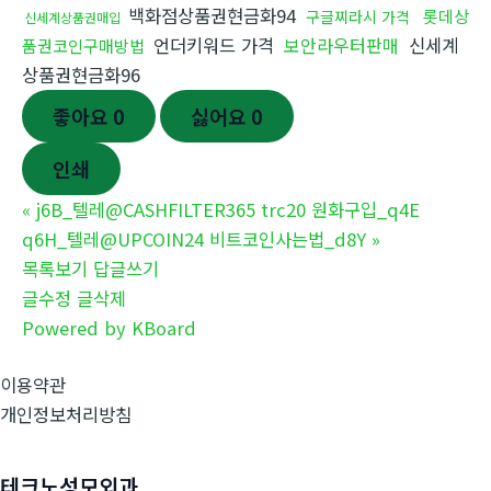
백화점상품권현금화94
롯데상
구글찌라시 가격
신세계상품권매입
언더키워드 가격
보안라우터판매
신세계
품권코인구매방법
상품권현금화96
좋아요
0
싫어요
0
인쇄
«
j6B_텔레@CASHFILTER365 trc20 원화구입_q4E
q6H_텔레@UPCOIN24 비트코인사는법_d8Y
»
목록보기
답글쓰기
글수정
글삭제
Powered by KBoard
이용약관
개인정보처리방침
테크노성모외과