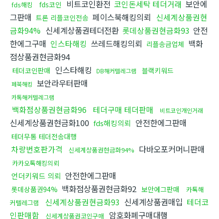
비트코인환전
코인돈세탁 테더거래
보안에
fds코인
fds해킹
그판매
페이스북해킹의뢰
신세계상품권현
트론 리플코인전송
금화94%
신세계상품권테더전환
롯데상품권현금화93
안전
한에그구매
인스타해킹
쓰레드해킹의뢰
백화
리플송금업체
점상품권현금화94
인스타해킹
테더코인판매
블랙키워드
DB해커텔레그램
보안라우터판매
페북해킹
카톡해커텔레그램
백화점상품권현금화96
테더구매 테더판매
비트코인개인거래
신세계상품권현금화100
안전한에그판매
fds해킹의뢰
테더무통 테더전송대행
차량번호판가격
다바오포커머니판매
신세계상품권현금화94%
카카오톡해킹의뢰
안전한에그판매
언더키워드 의뢰
백화점상품권현금화92
롯데상품권94%
보안에그판매
카톡해
신세계상품권현금화93
신세계상품권매입
테더코
커텔레그램
인판매함
암호화폐구매대행
신세계상품권코인구매