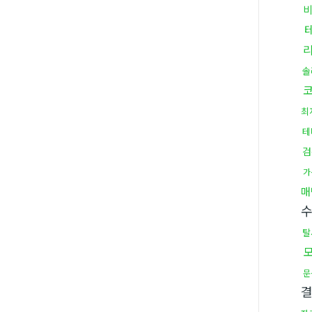
솔
최
테
검
가
매
탈
문