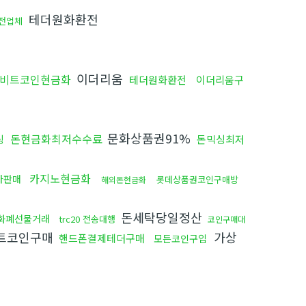
테더원화환전
전업체
이더리움
비트코인현금화
테더원화환전
이더리움구
문화상품권91%
돈현금화최저수수료
싱
돈믹싱최저
카지노현금화
나판매
롯데상품권코인구매방
해외돈현금화
돈세탁당일정산
화폐선물거래
trc20 전송대행
코인구매대
트코인구매
가상
핸드폰결제테더구매
모든코인구입