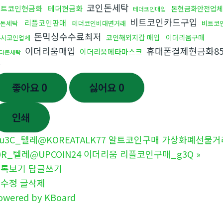
코인돈세탁
비트코인현금화
테더현금화
돈현금화안전업체
테더코인매입
비트코인카드구입
리플코인판매
돈세탁
테더코인비대면거래
비트코
돈믹싱수수료최저
코인해외지갑 매입
이더리움구매
4시코인업체
이더리움매입
휴대폰결제현금화8
이더리움메타마스크
더돈세탁
산
좋아요
0
싫어요
0
인쇄
u3C_텔레@KOREATALK77 알트코인구매 가상화폐선물거
0R_텔레@UPCOIN24 이더리움 리플코인구매_g3Q
»
목록보기
답글쓰기
글수정
글삭제
owered by KBoard