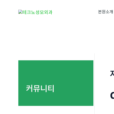
콘
텐
본원소개
츠
로
건
너
뛰
기
커뮤니티