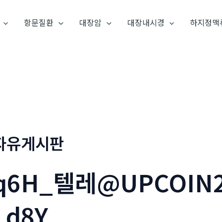
항문질환
대장암
대장내시경
하지정맥
자유게시판
q6H_텔레@UPCOI
_d8Y