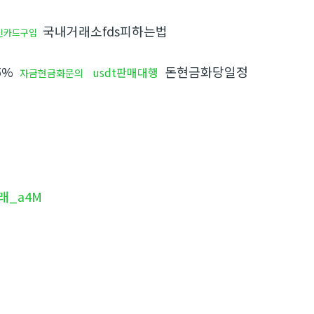
국내거래소fds피하는법
인카드구입
5%
돈현금화당일정
usdt판매대행
자금현금화문의
래_a4M