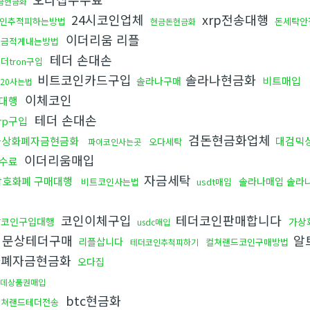
금현금화
24시코인업체
xrp전송대행
인추적피하는방법
돈세탁안
현금돈현금화
이더리움 리플
세금적게내는방법
테더 손대손
더tron구입
비트코인카드구입
솔라나현금화
비트매입
솔라나구매
rc20사는법
이체코인
대행
테더 손대손
rp구입
검돈현금화업체
가상화폐자금현금화
대검믹
오다세탁
파이코인사는곳
이더리움매입
수료
자금세탁
암호화폐 구매대행
솔라나매입 솔라
비트코인사는법
usdt매입
코인이체구입
테더코인판매합니다
잡코인구입대행
가상
usdc매입
문상테더구매
알
리플삽니다
컬쳐랜드코인구매방법
테더코인추척피하기
화폐자금현금화
오다집
데상품권매입
btc현금화
컬쳐랜드테더전송