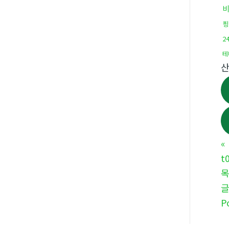
핑
2
테
«
t
P