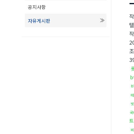
공지사항
자유게시판
텔
2
3
b
테
빗
국
트
비