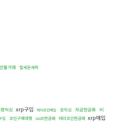
선물거래
탈세돈세탁
xrp구입
비
횡령믹싱
자금현금화
돈믹싱
테더코인매입
xrp매입
코인구매대행
usdt현금화
테더코인현금화
구입