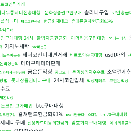
비트코인퀵거래
솔라나구입
테더무통테더전송대행
코인송금대
문화상품권코인구매
리플삽니다
현금화재테크
휴대폰결제현금화85%
비트코인선물
라나구매
코인구매대행 24시
불법자금현금화
이더리움구입대행
언더돈믹싱
카지노세탁
저
btc파는곳
테더코인비대면거래
usdt매입
비트코인송금대행
더트론파는곳
테더구매테더판매
돈믹싱문의
금은돈믹싱
소액결제현
돈믹싱최저수수료
중고오다
상화폐자금현금화
24시코인업체
롯데상품권테더구매
방법
믹싱재테크
코인돈믹싱
수수료
세돈믹싱
btc구매대행
모든코인 고가매입
컬쳐랜드현금화91%
trc20구매대행
usdt현금화
상코인구입
오다집
결제테더구매
암호화폐구매대행
신용카드미동의현금화
이더리움클
오다집수수료