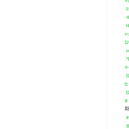
자
코
테
t
입
x
수
법
행
롯