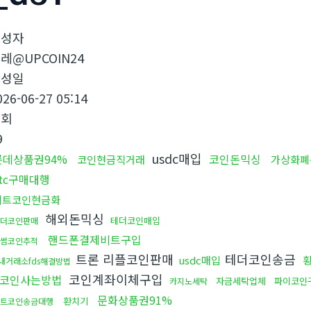
작성자
레@UPCOIN24
작성일
026-06-27 05:14
조회
9
usdc매입
롯데상품권94%
코인돈믹싱
코인현금직거래
가상화폐
tc구매대행
비트코인현금화
해외돈믹싱
테더코인매입
더코인판매
핸드폰결제비트구입
썸코인추적
트론 리플코인판매
테더코인송금
usdc매입
내거래소fds해결방법
코인계좌이체구입
코인사는방법
자금세탁업체
파이코인
카지노세탁
문화상품권91%
환치기
트코인송금대행