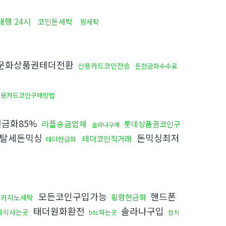
행 24시
코인돈세탁
핑세탁
문화상품권테더전환
신용카드코인전송
돈현금화수수료
신용카드코인구매방법
금화85%
리플송금업체
롯데상품권코인구
솔라나구매
탈세돈믹싱
돈믹싱최저
테더코인직거래
테더현금화
모든코인구입가능
핸드폰
횡령현금화
카지노세탁
태더원화환전
솔라나구입
레식사는곳
btc파는곳
정치