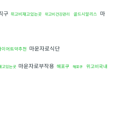
직구
마
위고비재고있는곳
골드시알리스
위고비건강관리
마운자로식단
다이어트약추천
마운자로부작용
해포쿠
위고비국내
재고있는곳
해포쿠