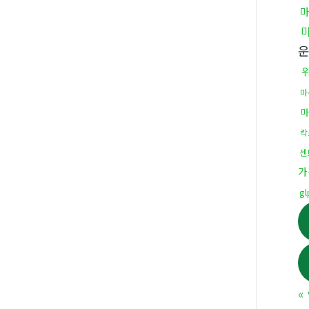
마
마
칵
센
가
g
«