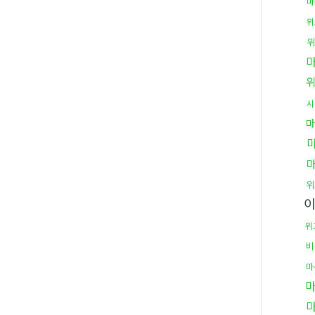
마
위
위
시
마
위
위
비
마
마