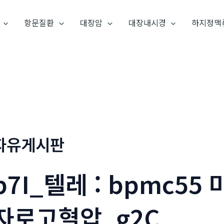
항문질환
대장암
대장내시경
하지정맥
자유게시판
p7I_텔레 : bpmc5
자로고혈압_g2C