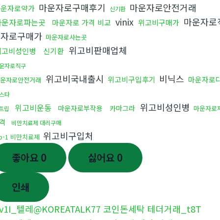
마운자로구매후기
마운자로안전거래
마운자로약가
신기환
vinix
마운자로
마운자로파는곳
마운자로 가격 비교
위고비구매가
운자로구매가
마운자로사는곳
위고비판매업체
위고비성인병
신기환
운자로직구
위고비국내출시
비닉스
위고비구입후기
마운자로
운자로안전거래
스타
위고비성인병
위고비운동
마운자로부작용
카마그라
마운자로
트립
격
비만치료제 대리구매
위고비구입처
lp-1 비만치료제
좋아요
0
싫어요
0
인쇄
v1I_텔레@KOREATALK77 코인돈세탁 테더거래_t8T