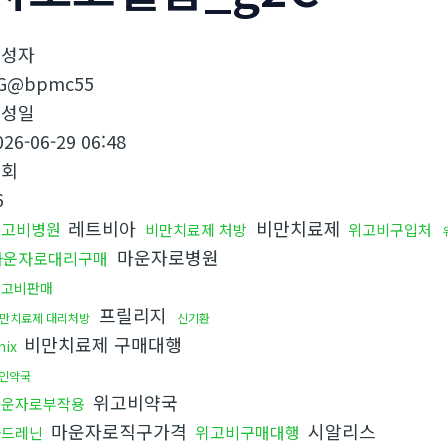
작성자
G@bpmc55
작성일
026-06-29 06:48
조회
6
레트비아
비만치료제
위고비병원
비만치료제 처방
위고비구입처
마운자로병원
마운자로대리구매
위고비판매
프릴리지
만치료제 대리처방
신기환
비만치료제 구매대행
nix
인약국
위고비약국
마운자로부작용
마운자로직구가격
시알리스
위고비구매대행
아드레닌