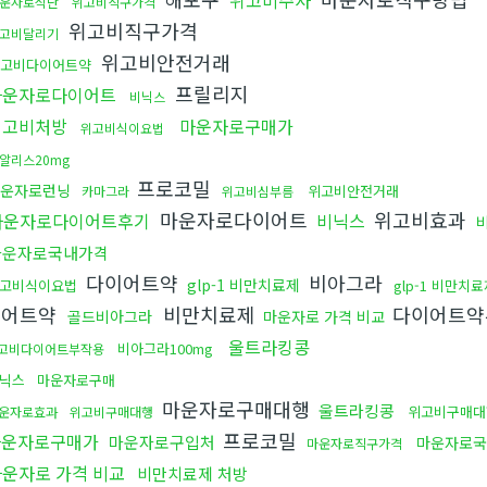
위고비주사
운자로식단
위고비직구가격
위고비직구가격
고비달리기
위고비안전거래
고비다이어트약
프릴리지
마운자로다이어트
비닉스
위고비처방
마운자로구매가
위고비식이요법
알리스20mg
프로코밀
운자로런닝
위고비안전거래
카마그라
위고비심부름
마운자로다이어트
위고비효과
마운자로다이어트후기
비닉스
마운자로국내가격
다이어트약
비아그라
glp-1 비만치료제
고비식이요법
glp-1 비만치
이어트약
비만치료제
다이어트
골드비아그라
마운자로 가격 비교
울트라킹콩
비아그라100mg
고비다이어트부작용
닉스
마운자로구매
마운자로구매대행
울트라킹콩
위고비구매대
운자로효과
위고비구매대행
프로코밀
마운자로구매가
마운자로구입처
마운자로국
마운자로직구가격
운자로 가격 비교
비만치료제 처방