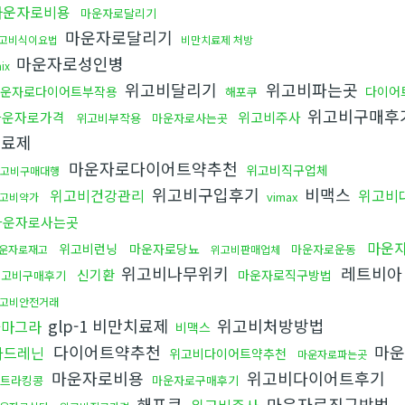
마운자로비용
마운자로달리기
마운자로달리기
고비식이요법
비만치료제 처방
마운자로성인병
nix
위고비달리기
위고비파는곳
운자로다이어트부작용
다이어
해포쿠
위고비구매후
마운자로가격
위고비주사
위고비부작용
마운자로사는곳
치료제
마운자로다이어트약추천
위고비직구업체
고비구매대행
위고비구입후기
비맥스
위고비건강관리
위고비
vimax
고비약가
마운자로사는곳
마운
위고비런닝
마운자로당뇨
마운자로운동
운자로재고
위고비판매업체
위고비나무위키
레트비
신기환
마운자로직구방법
위고비구매후기
고비안전거래
glp-1 비만치료제
위고비처방방법
카마그라
비맥스
다이어트약추천
마운
아드레닌
위고비다이어트약추천
마운자로파는곳
마운자로비용
위고비다이어트후기
트라킹콩
마운자로구매후기
해포쿠
마운자로직구방법