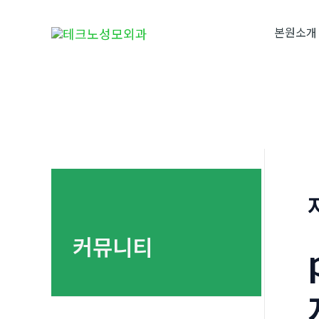
콘
텐
본원소개
츠
로
건
너
뛰
기
커뮤니티