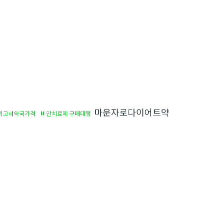
마운자로다이어트약
위고비약국가격
비만치료제 구매대행