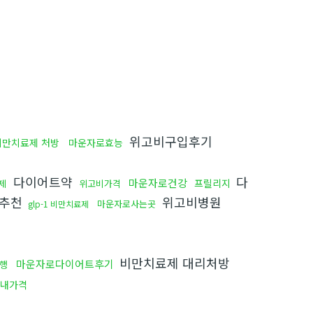
위고비구입후기
비만치료제 처방
마운자로효능
다이어트약
다
마운자로건강
프릴리지
료제
위고비가격
약추천
위고비병원
마운자로사는곳
glp-1 비만치료제
비만치료제 대리처방
마운자로다이어트후기
행
내가격