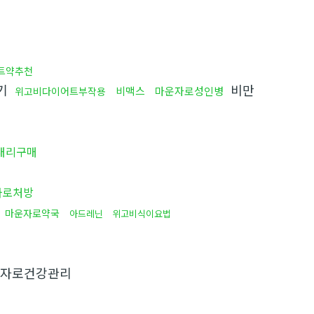
트약추천
기
비만
비맥스
마운자로성인병
위고비다이어트부작용
대리구매
자로처방
아
마운자로약국
아드레닌
위고비식이요법
자로건강관리