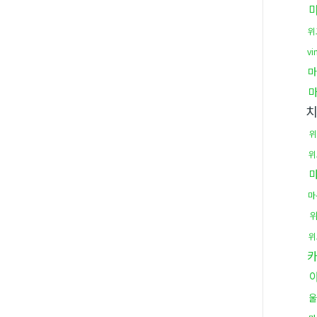
위
vi
마
위
위
마
위
울