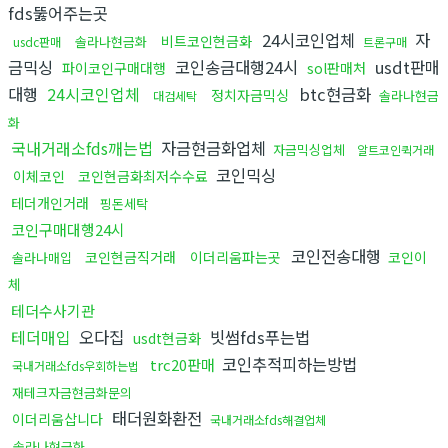
fds뚫어주는곳
24시코인업체
자
비트코인현금화
솔라나현금화
usdc판매
트론구매
금믹싱
코인송금대행24시
usdt판매
파이코인구매대행
sol판매처
대행
24시코인업체
btc현금화
정치자금믹싱
솔라나현금
대검세탁
화
국내거래소fds깨는법
자금현금화업체
자금믹싱업체
알트코인퀵거래
코인믹싱
이체코인
코인현금화최저수수료
테더개인거래
핑돈세탁
코인구매대행24시
코인전송대행
코인현금직거래
이더리움파는곳
코인이
솔라나매입
체
테더수사기관
테더매입
오다집
빗썸fds푸는법
usdt현금화
코인추적피하는방법
trc20판매
국내거래소fds우회하는법
재테크자금현금화문의
태더원화환전
이더리움삽니다
국내거래소fds해결업체
솔라나현금화