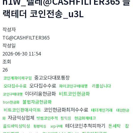
n1W_텔레@CASHFILTER365 블
랙테더 코인전송_u3L
작성자
TG@CASHFILTER365
작성일
2026-06-30 11:54
조회
26
중고오다대포통장
코인계좌이체구입
오다집수수료
오다집수수료
리플삽니다
파이코인구매대행
이더리움현금화
비트코인현금화
코인구매대행
불법자금현금화
tron현금화
코인현금화최저수수료
비트코인판매사이트
테더개인거래
대검현금
자금믹싱업체
빗썸코인추적
핑믹싱
현금화재테크
화
테더코인추척피하기
돈세탁
잡
골드바믹싱믹싱
횡령믹싱
xrp구매