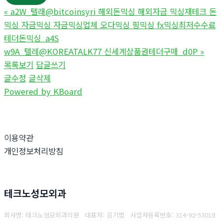
«
a2W_텔래@bitcoinsyri 해외돈믹싱 해외자금 믹싱재테크 돈
믹싱 자금믹싱 자금믹싱업체 오다믹싱 핑믹싱 fx믹싱최저수수료
테더돈믹싱_a4S
w9A_텔레@KOREATALK77 신세계상품권테더구매_d0P
»
목록보기
답글쓰기
글수정
글삭제
Powered by KBoard
이용약관
개인정보처리방침
테크노성모외과
회사명: 테크노성모외과의원 대표자: 김기범
사업자등록번호:
314-92-53018