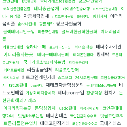
코인판매
핑오다현금화
국내거래소fds뚫는법
btc현금화
테더송금업체
이
해외선물현금인출
바이낸스전송대행
비트코인전송대행
자금세탁업체
이더리
더리움리플
횡령세탁
비트코인사는법
블테구입
움리플
핑오다현금화
솔라나판매
핑돈세탁
블랙테더코인구입
골드바현금화현금화
이더리움리
리플코인매입
플
테더수사기관
솔라나구매
테더손대손
리플코인매입
골드바믹싱믹싱
이더리움사는곳
핑세탁
테더구매테더판매
테더돈현금화
트론리
국내거래소fds피하는법
플코인판매
테더송금업체
리플송금업체
리플코인판매
테더트론매입
비트코인개인거래
중고오다
24시코인구매
코인송금대행24
카지노믹싱
재테크자금믹싱문의
비
trc20판매
시
tron구입
국내거래소fds깨는법
트코인매입
테더tron구입
환치기
돈
횡령믹싱
가상화폐자금세탁
현금화해외거래소
돈믹싱업체
이더리움파는곳
usdc판매
코인구매대
자금세탁업체
테더손대손
행24시
빗썸fds푸는법
빗썸코인추적
코인현금화수수료
트론리플전송업체
테더코인직거래
국내거래소
코인현금화수수료