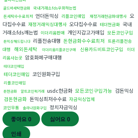
국내거래소fds우회하는법
골드바세탁현금화
언더돈믹싱
오
리플코인매입
돈세탁수수료최저
재정거래현금화대행사
다집수수료
오다집수수료
국내
재정거래믹싱대행사
테더현금화
거래소fds깨는법
개인지갑고가매입
모든코인구입
이더리움판매
리플전송대행
돈현금화수수료최저
트론리플전송
돈믹싱해드립니다
해외돈세탁
신용카드비트코인구입
대행
이더
이더리움리플코인구매
암호화폐구매대행
리움사는곳
테더코인매입
코인원화구입
테더코인매입
리플코인매입
usdc현금화
모든코인구입가능
검돈믹싱
돈현금화
알트코인퀵거래
검돈현금화
돈믹싱최저수수료
자금믹싱업체
정치자금믹싱
코인무통
솔라나원화구입
좋아요
0
싫어요
0
인쇄