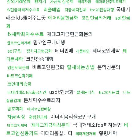
장외거래업체
환치기
자금믹싱업체
해외자금
테더코인추척피하기
국내거
리플매입
fx현금화최저수수료
자금세탁업체
trc20전송대행
래소fds뚫어주는곳
이더리움현금화
코인현금직거래
sol현금
화
fx세탁최저수수료
재테크자금현금화문의
밈코인구매대행
알트코인퀵거래
테더판매
테더코인세탁
테
sol구입
정치자금현금화
리플매입
코인전송대행
더돈세탁
비트코인현금화
탈세하는방법
돈믹싱문의
검돈세탁문의
비트코인퀵거래
코인대리송금
usdt현금화
국내거래소fds출금시간
탈세돈믹싱
trc20사는법
비트
돈세탁수수료최저
송금업체
암호화폐
테더코인판매함
자금믹싱
이더리움리플코인구매
횡령현금화
국내거래소fds피하는법
비
재테크자금믹싱문의
비트코인세탁
트코인신용카드
이더리움삽니다
횡령세탁
테더개인거래