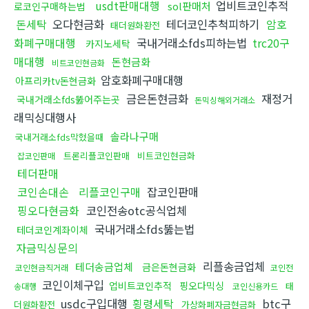
usdt판매대행
업비트코인추적
sol판매처
로코인구매하는법
돈세탁
오다현금화
테더코인추척피하기
암호
태더원화환전
화폐구매대행
국내거래소fds피하는법
trc20구
카지노세탁
매대행
돈현금화
비트코인현금화
암호화폐구매대행
아프리카tv돈현금화
금은돈현금화
재정거
국내거래소fds뚫어주는곳
돈믹싱해외거래소
래믹싱대행사
솔라나구매
국내거래소fds막혔을때
트론리플코인판매
비트코인현금화
잡코인판매
테더판매
코인손대손
리플코인구매
잡코인판매
핑오다현금화
코인전송otc공식업체
국내거래소fds뚫는법
테더코인계좌이체
자금믹싱문의
리플송금업체
테더송금업체
금은돈현금화
코인현금직거래
코인전
코인이체구입
업비트코인추적
핑오다믹싱
태
송대행
코인신용카드
usdc구입대행
횡령세탁
btc구
더원화환전
가상화폐자금현금화