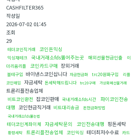
CASHFILTER365
작성일
2026-07-02 01:45
조회
29
코인돈믹싱
테더코인직거래
국내거래소fds뚫어주는곳
해외선물현금인출
믹싱재테크
이
코인카드구매
장외거래
더리움리플
바이낸스코인삽니다
블테구입
trc20원화구입
자금현금화
리플
자금세탁
돈세탁해드립니다
코인매입
trc20구매
가상화폐선물거래
트론리플전송업체
잡코인판매
파이코인전송
비트코인환전
국내거래소fds시간
대행
코인현금직거래
비트대리송금
돈현금화방법
국내거래소fds뚫는법
자금세탁문의
코인전송대행
핑돈세탁
테더코인계좌이체
트론리플전송업체
테더최저수수료
코인믹싱
카드
횡령세탁