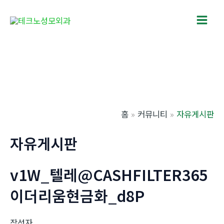
콘
텐
Main
츠
로
Men
건
너
뛰
기
홈
커뮤니티
자유게시판
자유게시판
v1W_텔레@CASHFILTER365
이더리움현금화_d8P
작성자