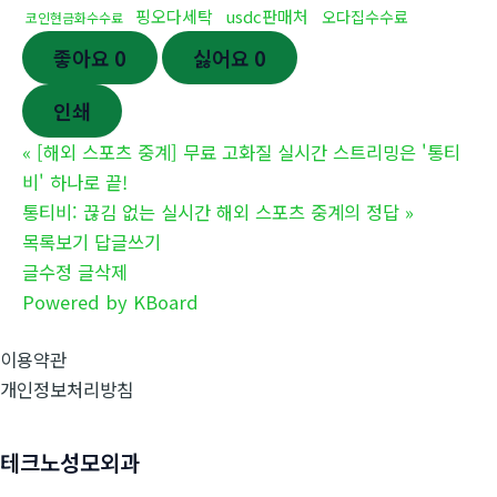
핑오다세탁
usdc판매처
오다집수수료
코인현금화수수료
좋아요
0
싫어요
0
인쇄
«
[해외 스포츠 중계] 무료 고화질 실시간 스트리밍은 '통티
비' 하나로 끝!
통티비: 끊김 없는 실시간 해외 스포츠 중계의 정답
»
목록보기
답글쓰기
글수정
글삭제
Powered by KBoard
이용약관
개인정보처리방침
테크노성모외과