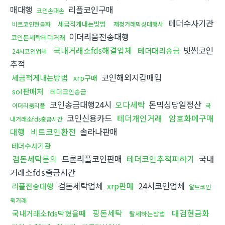
매대행
리플코인구매
코인손대손
테더수사기관
세금적게내는방법
비트코인현금화
재정거래믹싱대행사
이더리움전송대행
코인돈세탁테더거래
국내거래소fds해결업체
빗썸코인
테더대리송금
24시코인업체
추적
코인해외지갑매입
세금적게내는방법
xrp구매
sol판매처
테더코인송금
코인송금대행24시
오다세탁
돈믹싱당일정산
이더리움리플
국
코인신용카드
테더개인거래
암호화폐구매
내거래소fds출금시간
대행
비트코인환전
솔라나판매
테더수사기관
검돈세탁문의
트론리플코인판매
테더코인추척피하기
국내
거래소fds출금시간
검돈세탁업체
xrp판매
24시코인업체
리플전송대행
알트코인
퀵거래
핑돈세탁
대검현금화
국내거래소fds막혔을때
탈세하는방법