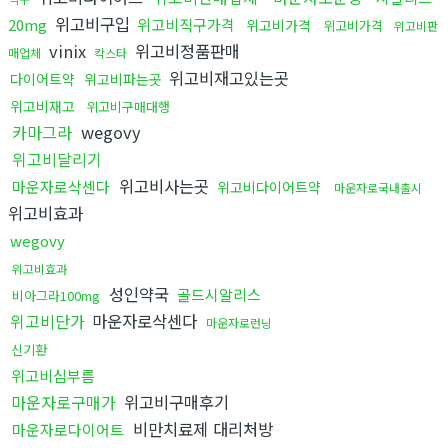
위고비구입
20mg
위고비직구가격
위고비가격
위고비가격
위고비판
vinix
위고비정품판매
매업체
칵스타
위고비재고있는곳
다이어트약
위고비파는곳
위고비재고
위고비구매대행
카마그라
wegovy
위고비달리기
위고비사는곳
마운자로삭센다
위고비다이어트약
마운자로국내출시
위고비효과
wegovy
위고비효과
성인약국
골드시알리스
비아그라100mg
위고비단가
마운자로삭센다
마운자로런닝
신기환
위고비심부름
마운자로구매가
위고비구매후기
비만치료제 대리처방
마운자로다이어트