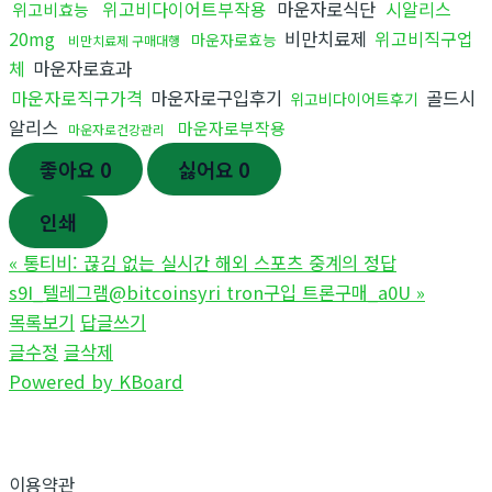
위고비다이어트부작용
마운자로식단
시알리스
위고비효능
20mg
비만치료제
위고비직구업
마운자로효능
비만치료제 구매대행
체
마운자로효과
마운자로직구가격
마운자로구입후기
골드시
위고비다이어트후기
알리스
마운자로부작용
마운자로건강관리
좋아요
0
싫어요
0
인쇄
«
통티비: 끊김 없는 실시간 해외 스포츠 중계의 정답
s9I_텔레그램@bitcoinsyri tron구입 트론구매_a0U
»
목록보기
답글쓰기
글수정
글삭제
Powered by KBoard
이용약관