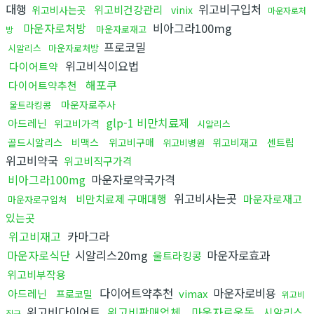
대행
위고비구입처
위고비건강관리
위고비사는곳
vinix
마운자로처
마운자로처방
비아그라100mg
마운자로재고
방
프로코밀
시알리스
마운자로처방
위고비식이요법
다이어트약
해포쿠
다이어트약추천
마운자로주사
울트라킹콩
glp-1 비만치료제
아드레닌
위고비가격
시알리스
골드시알리스
비맥스
위고비구매
위고비재고
센트립
위고비병원
위고비약국
위고비직구가격
비아그라100mg
마운자로약국가격
위고비사는곳
비만치료제 구매대행
마운자로재고
마운자로구입처
있는곳
위고비재고
카마그라
마운자로식단
시알리스20mg
마운자로효과
울트라킹콩
위고비부작용
다이어트약추천
마운자로비용
아드레닌
vimax
프로코밀
위고비
위고비다이어트
위고비판매업체
마운자로운동
시알리스
직구