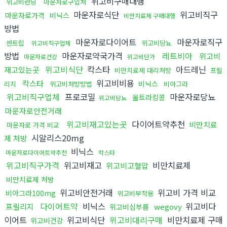
위고비구매대행
위고비런닝
마운자로구입처
마운자로식단
위고비직구
마운자로가격
비닉스
비만치료제 구매대행
방법
마운자로다이어트
마운자로직구
센트립
위고비당뇨
위고비직구업체
방법
마운자로약국가격
레트비아
위고비
마운자로건강
위고비단가
위고비식단
칵스타
아드레닌
재고있는곳
비만치료제 대리처방
프릴
위고비비용
칵스타
비닉스
리지
위고비처방방법
비아그라
위고비직구업체
프로코밀
마운자로당뇨
울트라킹콩
위고비당뇨
마운자로안전거래
위고비재고있는곳
다이어트약추천
비만치료
마운자로 가격 비교
시알리스20mg
제 처방
비닉스
마운자로다이어트약추천
칵스타
위고비직구가격
위고비재고
비만치료제
위고비고혈압
비만치료제 처방
위고비안전거래
위고비 가격 비교
비아그라100mg
위고비부작용
다이어트약
비닉스
위고비다
프릴리지
wegovy
위고비심부름
이어트
위고비식단
위고비대리구매
비만치료제 구매
위고비건강