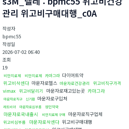
s3M_텔레 : bpmc55 위고비건강
관리 위고비구매대행_c0A
작성자
bpmc55
작성일
2026-07-02 06:40
조회
19
다이어트약
카마그라
비만치료제
비만치료제
위고비삭센다
마운자로헬스
위고비직구가격
마운자로건강관리
vimax
마운자로재고있는곳
카마그라
위고비달리기
마운자로구입처
마운자로직구
신기환
성인약국
레트비아
마운자로심부름
마운자로국내출시
마운자로직구업체
비만치료제 구매
마운자로삭센다
위고비구매대행
위고비심부름