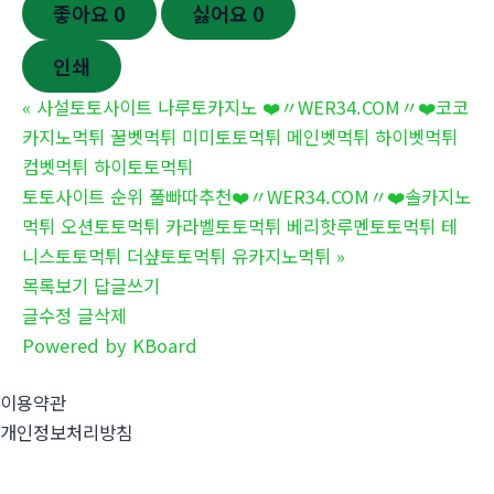
좋아요
0
싫어요
0
인쇄
«
사설토토사이트 나루토카지노 ❤️〃WER34.COM〃❤️코코
카지노먹튀 꿀벳먹튀 미미토토먹튀 메인벳먹튀 하이벳먹튀
컴벳먹튀 하이토토먹튀
토토사이트 순위 풀빠따추천❤️〃WER34.COM〃❤️솔카지노
먹튀 오션토토먹튀 카라벨토토먹튀 베리핫루멘토토먹튀 테
니스토토먹튀 더샾토토먹튀 유카지노먹튀
»
목록보기
답글쓰기
글수정
글삭제
Powered by KBoard
이용약관
개인정보처리방침