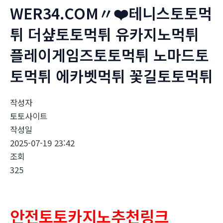
WER34.COM〃❤️테니스토토먹
튀 더샾토토먹튀 유카지노먹튀
플레이게임즈토토먹튀 노마드토
토먹튀 에카벳먹튀 꽃길토토먹튀
작성자
토토사이트
작성일
2025-07-19 23:42
조회
325
안전토토카지노추천링크