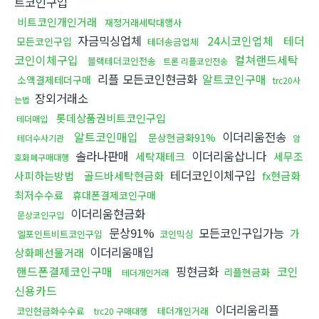
트코인구입
비트코인개인거래
재정거래세탁대행사
자금믹싱업체
24시코인업체
테더
모든코인구입
테더송금업체
코인이체구입
컬쳐랜드세탁
블랙테더코인전송
트론 리플코인전송
리플 모든코인현금화
알트코인구매
소액결제테더구매
trc20사
장외거래소
는법
롯데상품권비트코인구입
테더매입
알트코인매입
이더리움전송
문상현금화91%
테더수사기관
암
솔라나판매
이더리움삽니다
세탁재테크
세무조
호화폐구매대행
테더코인이체구입
사피하는방법
골드바세탁현금화
fx현금화
최저수수료
휴대폰결제코인구매
이더리움현금화
문상코인구입
문상91%
모든코인구입가능
가
엘포인트비트코인구입
코인믹싱
이더리움매입
상화폐선물거래
핸드폰결제코인구매
핑현금화
코인
리플현금화
테더개인거래
신용카드
이더리움리플
코인현금화수수료
테더개인거래
trc20 구매대행