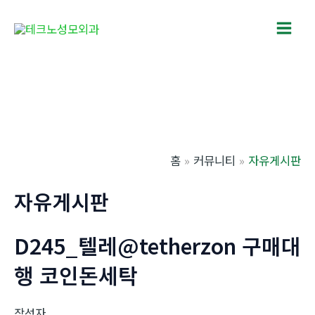
콘
텐
Main
츠
로
Men
건
너
뛰
기
홈
커뮤니티
자유게시판
자유게시판
D245_텔레@tetherzon 구매대
행 코인돈세탁
작성자