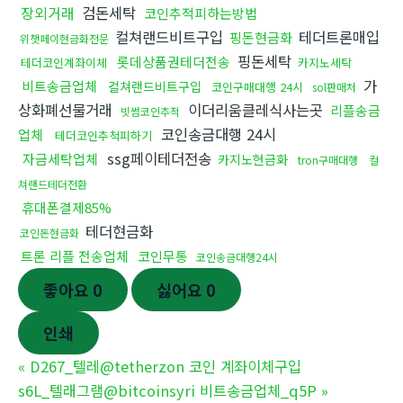
장외거래
검돈세탁
코인추적피하는방법
컬쳐랜드비트구입
테더트론매입
핑돈현금화
위챗페이현금화전문
핑돈세탁
롯데상품권테더전송
테더코인계좌이체
카지노세탁
가
비트송금업체
컬쳐랜드비트구입
코인구매대행 24시
sol판매처
상화폐선물거래
이더리움클레식사는곳
리플송금
빗썸코인추적
코인송금대행 24시
업체
테더코인추척피하기
ssg페이테더전송
자금세탁업체
카지노현금화
tron구매대행
컬
쳐랜드테더전환
휴대폰결제85%
테더현금화
코인돈현금화
트론 리플 전송업체
코인무통
코인송금대행24시
좋아요
0
싫어요
0
인쇄
«
D267_텔레@tetherzon 코인 계좌이체구입
s6L_텔래그램@bitcoinsyri 비트송금업체_q5P
»