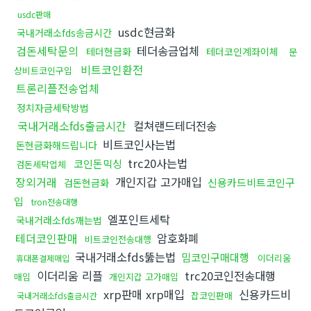
usdc판매
usdc현금화
국내거래소fds송금시간
검돈세탁문의
테더송금업체
테더현금화
테더코인계좌이체
문
비트코인환전
상비트코인구입
트론리플전송업체
정치자금세탁방법
국내거래소fds출금시간
컬쳐랜드테더전송
비트코인사는법
돈현금화해드립니다
trc20사는법
코인돈믹싱
검돈세탁업체
장외거래
개인지갑 고가매입
신용카드비트코인구
검돈현금화
입
tron전송대행
엘포인트세탁
국내거래소fds깨는법
테더코인판매
암호화폐
비트코인전송대행
국내거래소fds뚫는법
밈코인구매대행
이더리움
휴대폰결제매입
이더리움 리플
trc20코인전송대행
매입
개인지갑 고가매입
xrp판매 xrp매입
신용카드비
잡코인판매
국내거래소fds출금시간