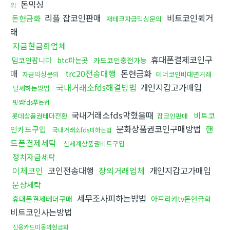
돈믹싱
입
리플 잡코인판매
비트코인퀵거
돈현금화
재테크자금믹싱문의
래
자금현금화업체
휴대폰결제코인구
밈코인팝니다
btc파는곳
카드코인충전가능
매
trc20전송대행
돈현금화
자금믹싱문의
테더코인비대면거래
국내거래소fds해결방법
개인지갑고가매입
탈세하는방법
빗썸fds푸는법
국내거래소fds막혔을때
비트코
롯데상품권테더전환
잡코인판매
문화상품권코인구매방법
핸
인카드구입
국내거래소fds피하는법
드폰결제세탁
신세계상품권비트구입
정치자금세탁
이체코인
코인전송대행
장외거래업체
개인지갑고가매입
문상세탁
세무조사피하는방법
휴대폰결제테더구매
아프리카tv돈현금화
비트코인사는방법
신용카드미동의현금화