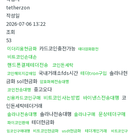
tetherzon
작성일
2026-07-06 13:22
조회
53
카드코인충전가능
이더리움현금화
태더원화환전
비트코인손대손
핸드폰결제테더전송
코인돈세탁
국내거래소fds시간
솔라나현
테더tron구입
코인해외지갑매입
금화 sol현금화
암호화폐전송대행
중고오다
코인전송대행
비트코인사는방법
바이낸스전송대행
코
신용카드코인구매
인돈세탁테더거래
솔라나전송대행
문상테더구매
솔라나전송대행
솔라나구매
테더현금화
파이코인판매
비트코인현금화
usdt현금화
테더개인거래
밈코인구매대행
비트코인구