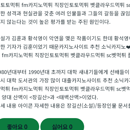
토토먹튀 fm카지노먹튀 직장인토토먹튀 벳클라우드먹튀 s
한 성격과 현실관을 갖춘 여러 인물들과 그들의 갈등을 끊
지 않는다는 것이 높은 평가를 받는 주된 원인이다.
설가 김훈과 황석영이 악연을 맺은 작품이기도 한데 황석영이
한 기자가 김훈이었기 때문카지노사이트 추천 소닉카지노❤️
 fm카지노먹튀 직장인토토먹튀 벳클라우드먹튀 sc벳먹튀
980년대부터 1990년대 초까지 대학 새내기들에게 선배들이
시 대학 도서관의 가장 많이 대출카지노사이트 추천 소닉카지
먹튀 fm카지노먹튀 직장인토토먹튀 벳클라우드먹튀 sc벳
 양대 산맥이 <장길산>과 <태백산맥>이었다.
세 내용 아이콘 자세한 내용은 장길산(소설)/등장인물 문서
좋아요
0
싫어요
0