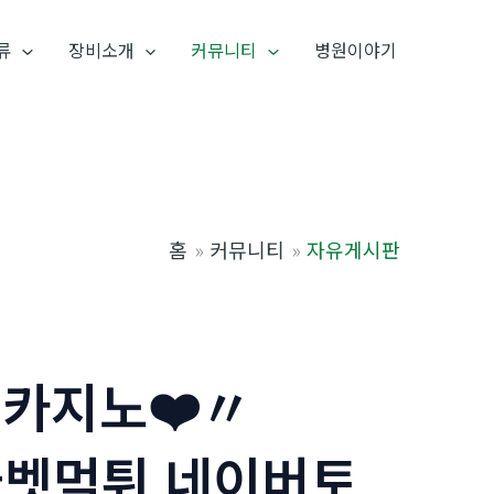
류
장비소개
커뮤니티
병원이야기
홈
커뮤니티
자유게시판
카지노❤️〃
오늘벳먹튀 네이버토