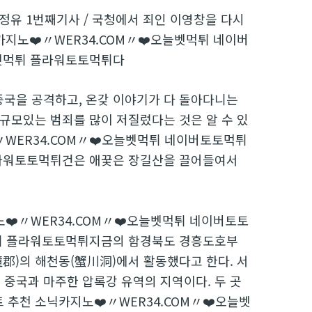
일 정유 1번째기사 / 국청에서 죄인 이영창을 다시
지노❤️〃WER34.COM〃❤️오늘벳먹튀 네이버
벳먹튀 플라워토토먹튀다
중국을 공격하고, 온갖 이야기가 다 돌아다니는
 규모있는 범죄를 많이 저질렀다는 것은 알 수 있
️〃WER34.COM〃❤️오늘벳먹튀 네이버토토먹튀
라워토토먹튀건은 애꿎은 장길산을 끌어들여서
❤️〃WER34.COM〃❤️오늘벳먹튀 네이버토토
튀 플라워토토먹튀지금의 함경북도 경흥도호부
郡)의 해천동(蟹川洞)에서 활동했다고 한다. 서
 중국과 마주한 압록강 유역의 지역이다. 두 곳
 추천 소닉카지노❤️〃WER34.COM〃❤️오늘벳