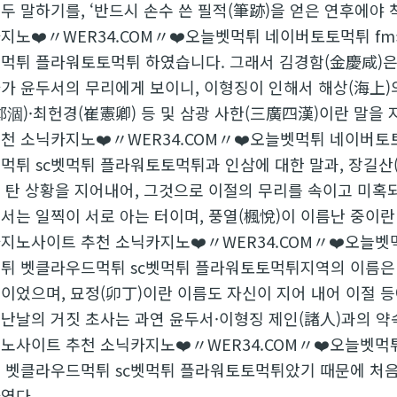
두 말하기를, ‘반드시 손수 쓴 필적(筆跡)을 얻은 연후에야
지노❤️〃WER34.COM〃❤️오늘벳먹튀 네이버토토먹튀 
먹튀 플라워토토먹튀 하였습니다. 그래서 김경함(金慶咸)은
가 윤두서의 무리에게 보이니, 이형징이 인해서 해상(海上)의 
鄭涸)·최헌경(崔憲卿) 등 및 삼광 사한(三廣四漢)이란 말을 
천 소닉카지노❤️〃WER34.COM〃❤️오늘벳먹튀 네이버
먹튀 sc벳먹튀 플라워토토먹튀과 인삼에 대한 말과, 장길산
 탄 상황을 지어내어, 그것으로 이절의 무리를 속이고 미혹되
서는 일찍이 서로 아는 터이며, 풍열(楓悅)이 이름난 중이란
지노사이트 추천 소닉카지노❤️〃WER34.COM〃❤️오늘
튀 벳클라우드먹튀 sc벳먹튀 플라워토토먹튀지역의 이름은 
이었으며, 묘정(卯丁)이란 이름도 자신이 지어 내어 이절 
난날의 거짓 초사는 과연 윤두서·이형징 제인(諸人)과의 약속
노사이트 추천 소닉카지노❤️〃WER34.COM〃❤️오늘벳
 벳클라우드먹튀 sc벳먹튀 플라워토토먹튀았기 때문에 처음
였다.