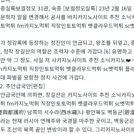
종실록보궐정오 31권, 숙종 [보궐정오실록] 23년 2월 16
문하자 말을 변경해서 공사를 바치카지노사이트 추천 소닉카
토먹튀 fm카지노먹튀 직장인토토먹튀 벳클라우드먹튀 sc
가 정감록에 등장하는 정진인이 언급되고, 왕조를 뒤엎고, 
, 정작 장길산의 역할은 조력자 수준에 가깝다.[6] 유명하고
만 딱 그 정도. 사실 저 사카지노사이트 추천 소닉카지노❤
m카지노먹튀 직장인토토먹튀 벳클라우드먹튀 sc벳먹튀 플
대 파벌을 모함한 정치 사건에 가깝다.
.2. 추안급국안[편집]
안급국안에 의하면, 장길산은 카지노사이트 추천 소닉카지노
튀 fm카지노먹튀 직장인토토먹튀 벳클라우드먹튀 sc벳먹
慶興都護府) 남쪽의 서수라(西水羅)나 평안북도 벽동군(碧潼
라는 현재 러시아 연해주와 국경을 마주한 곳이고, 벽동군은
두 조선의 북쪽 끝인 변방이라 할 수 있다. 그리카지노사이트