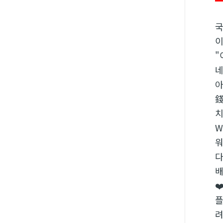
국
이
"
네
아
錢
치
W
워
다
배
❤
플
려