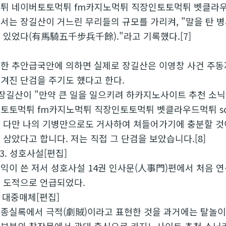
튀 네이버토토먹튀 fm카지노먹튀 직장인토토먹튀 벳클라우
서는 장길산이 거느린 무리들의 규모를 가리켜, "말을 탄 병
 있었다(有馬騎五千步兵千餘)."라고 기록했다.[7]
한 추안급국안에 의하면 실제로 장길산은 이영창 사건 주동자
겨진 단검을 주기도 했다고 한다.
 장길산이 "만약 큰 일을 일으키려 하카지노사이트 추천 소닉
토토먹튀 fm카지노먹튀 직장인토토먹튀 벳클라우드먹튀 s
 다만 나의 기병만으로도 거사하여 쳐들어가기에 충분할 것
 삼았다고 합니다. 저는 직접 그 단검을 보았습니다.[8]
.3. 성호사설[편집]
익이 쓴 저서 성호사설 14권 인사문(人事門)편에서 처음 
 도적으로 언급되었다.
. 대중매체[편집]
종실록에서 극적(劇賊)이라고 표현한 것을 과거에는 탈놀이