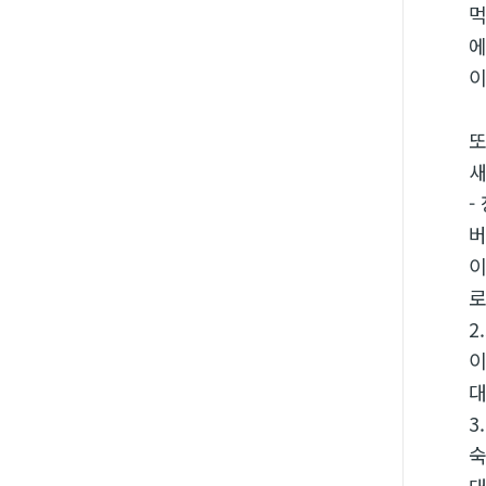
먹
에
이
또
새
-
버
이
로
2
이
대
3
숙