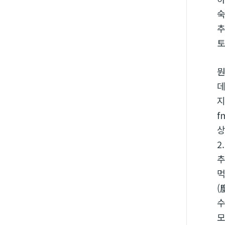
숙
추
토
뭔
데
지
f
상
2
추
먹
(
수
모