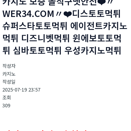
카지노 보증 돌직구벳안전❤️〃
WER34.COM〃❤️디스토토먹튀
슈퍼스타토토먹튀 에이전트카지노
먹튀 디즈니벳먹튀 윈에보토토먹
튀 심바토토먹튀 우성카지노먹튀
작성자
카지노
작성일
2025-07-19 23:57
조회
309