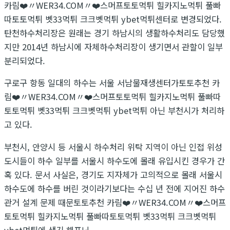
카림❤️〃WER34.COM〃❤️스머프토토먹튀 힐카지노먹튀 풀빠
따토토먹튀 벳33먹튀 크크벳먹튀 ybet먹튀센터로 변경되었다.
탄천하수처리장은 원래는 경기 하남시의 생활하수처리도 담당했
지만 2014년 하남시에 자체하수처리장이 생기면서 관할이 일부
분리되었다.
구로구 항동 일대의 하수는 서울 서남물재생센터가토토추천 카
림❤️〃WER34.COM〃❤️스머프토토먹튀 힐카지노먹튀 풀빠따
토토먹튀 벳33먹튀 크크벳먹튀 ybet먹튀 아닌 부천시가 처리하
고 있다.
부천시, 안양시 등 서울시 하수처리 위탁 지역이 아닌 인접 위성
도시들이 하수 일부를 서울시 하수도에 몰래 유입시킨 경우가 간
혹 있다. 문서 사실은, 경기도 지자체가 고의적으로 몰래 서울시
하수도에 하수를 버린 것이라기보다는 수십 년 전에 지어진 하수
관거 설계 문제 때문토토추천 카림❤️〃WER34.COM〃❤️스머프
토토먹튀 힐카지노먹튀 풀빠따토토먹튀 벳33먹튀 크크벳먹튀
ybet먹튀에 생긴 해프닝.