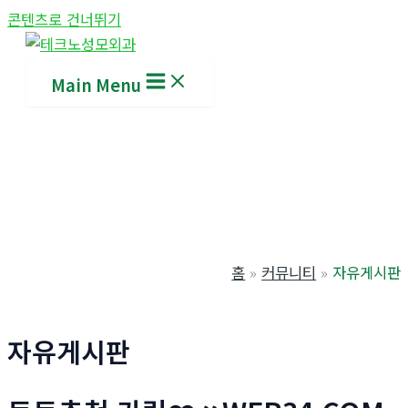
콘텐츠로 건너뛰기
Main Menu
홈
커뮤니티
자유게시판
자유게시판