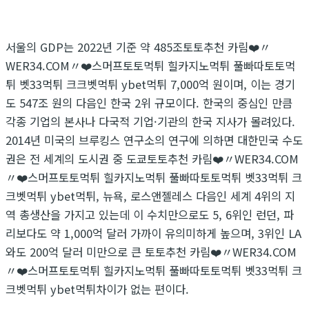
서울의 GDP는 2022년 기준 약 485조토토추천 카림❤️〃
WER34.COM〃❤️스머프토토먹튀 힐카지노먹튀 풀빠따토토먹
튀 벳33먹튀 크크벳먹튀 ybet먹튀 7,000억 원이며, 이는 경기
도 547조 원의 다음인 한국 2위 규모이다. 한국의 중심인 만큼
각종 기업의 본사나 다국적 기업·기관의 한국 지사가 몰려있다.
2014년 미국의 브루킹스 연구소의 연구에 의하면 대한민국 수도
권은 전 세계의 도시권 중 도쿄토토추천 카림❤️〃WER34.COM
〃❤️스머프토토먹튀 힐카지노먹튀 풀빠따토토먹튀 벳33먹튀 크
크벳먹튀 ybet먹튀, 뉴욕, 로스앤젤레스 다음인 세계 4위의 지
역 총생산을 가지고 있는데 이 수치만으로도 5, 6위인 런던, 파
리보다도 약 1,000억 달러 가까이 유의미하게 높으며, 3위인 LA
와도 200억 달러 미만으로 큰 토토추천 카림❤️〃WER34.COM
〃❤️스머프토토먹튀 힐카지노먹튀 풀빠따토토먹튀 벳33먹튀 크
크벳먹튀 ybet먹튀차이가 없는 편이다.