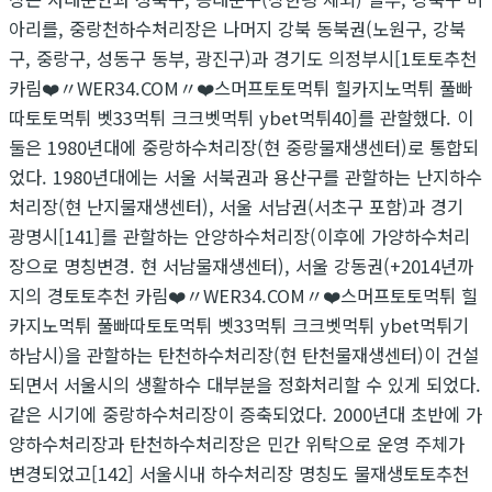
아리를, 중랑천하수처리장은 나머지 강북 동북권(노원구, 강북
구, 중랑구, 성동구 동부, 광진구)과 경기도 의정부시[1토토추천
카림❤️〃WER34.COM〃❤️스머프토토먹튀 힐카지노먹튀 풀빠
따토토먹튀 벳33먹튀 크크벳먹튀 ybet먹튀40]를 관할했다. 이
둘은 1980년대에 중랑하수처리장(현 중랑물재생센터)로 통합되
었다. 1980년대에는 서울 서북권과 용산구를 관할하는 난지하수
처리장(현 난지물재생센터), 서울 서남권(서초구 포함)과 경기
광명시[141]를 관할하는 안양하수처리장(이후에 가양하수처리
장으로 명칭변경. 현 서남물재생센터), 서울 강동권(+2014년까
지의 경토토추천 카림❤️〃WER34.COM〃❤️스머프토토먹튀 힐
카지노먹튀 풀빠따토토먹튀 벳33먹튀 크크벳먹튀 ybet먹튀기
하남시)을 관할하는 탄천하수처리장(현 탄천물재생센터)이 건설
되면서 서울시의 생활하수 대부분을 정화처리할 수 있게 되었다.
같은 시기에 중랑하수처리장이 증축되었다. 2000년대 초반에 가
양하수처리장과 탄천하수처리장은 민간 위탁으로 운영 주체가
변경되었고[142] 서울시내 하수처리장 명칭도 물재생토토추천