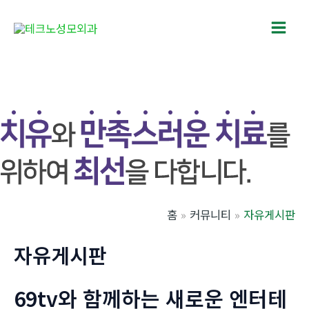
콘
텐
Main
츠
로
Men
건
너
뛰
기
홈
커뮤니티
자유게시판
자유게시판
69tv와 함께하는 새로운 엔터테