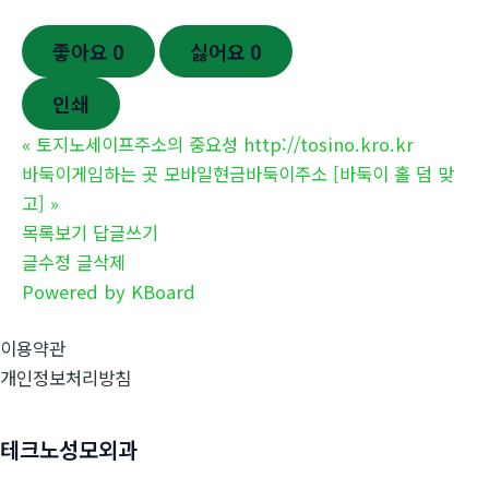
좋아요
0
싫어요
0
인쇄
«
토지노세이프주소의 중요성 http://tosino.kro.kr
바둑이게임하는 곳 모바일현금바둑이주소 [바둑이 홀 덤 맞
고]
»
목록보기
답글쓰기
글수정
글삭제
Powered by KBoard
이용약관
개인정보처리방침
테크노성모외과