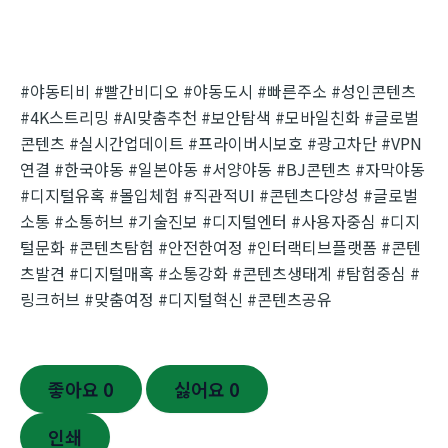
#야동티비 #빨간비디오 #야동도시 #빠른주소 #성인콘텐츠
#4K스트리밍 #AI맞춤추천 #보안탐색 #모바일친화 #글로벌
콘텐츠 #실시간업데이트 #프라이버시보호 #광고차단 #VPN
연결 #한국야동 #일본야동 #서양야동 #BJ콘텐츠 #자막야동
#디지털유혹 #몰입체험 #직관적UI #콘텐츠다양성 #글로벌
소통 #소통허브 #기술진보 #디지털엔터 #사용자중심 #디지
털문화 #콘텐츠탐험 #안전한여정 #인터랙티브플랫폼 #콘텐
츠발견 #디지털매혹 #소통강화 #콘텐츠생태계 #탐험중심 #
링크허브 #맞춤여정 #디지털혁신 #콘텐츠공유
좋아요
0
싫어요
0
인쇄