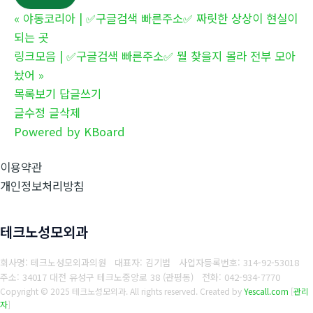
«
야동코리아 | ✅구글검색 빠른주소✅ 짜릿한 상상이 현실이
되는 곳
링크모음 | ✅구글검색 빠른주소✅ 뭘 찾을지 몰라 전부 모아
놨어
»
목록보기
답글쓰기
글수정
글삭제
Powered by KBoard
이용약관
개인정보처리방침
테크노성모외과
회사명: 테크노성모외과의원 대표자: 김기범
사업자등록번호:
314-92-53018
주소: 34017 대전 유성구 테크노중앙로 38 (관평동)
전화:
042-934-7770
Copyright © 2025 테크노성모외과. All rights reserved.
Created by
Yescall.com
[
관리
자
]