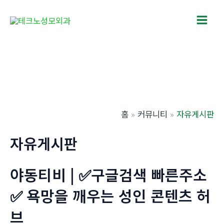
콘
텐
Main
츠
로
Men
건
너
뛰
기
홈
커뮤니티
자유게시판
자유게시판
야동티비 | ✅구글검색 빠른주소
✅ 욕망을 깨우는 성인 콘텐츠 허
브