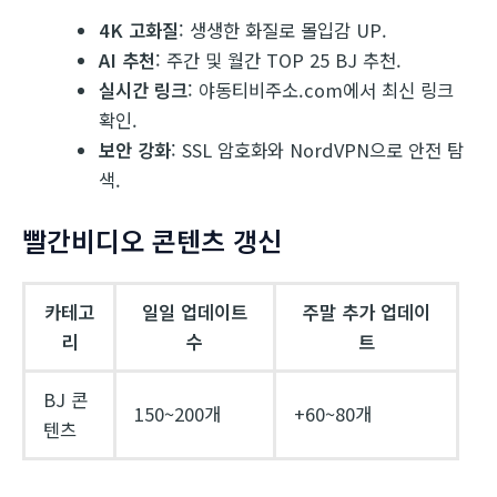
4K 고화질
: 생생한 화질로 몰입감 UP.
AI 추천
: 주간 및 월간 TOP 25 BJ 추천.
실시간 링크
: 야동티비주소.com에서 최신 링크
확인.
보안 강화
: SSL 암호화와 NordVPN으로 안전 탐
색.
빨간비디오 콘텐츠 갱신
카테고
일일 업데이트
주말 추가 업데이
리
수
트
BJ 콘
150~200개
+60~80개
텐츠