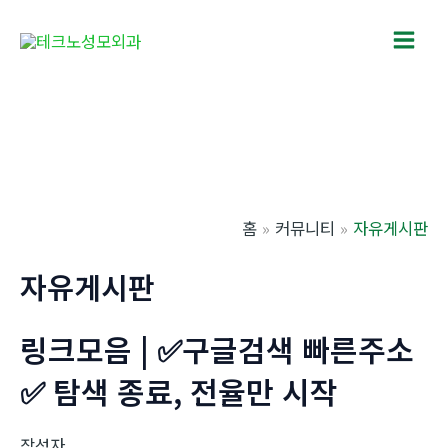
콘
텐
Main
츠
로
Men
건
너
뛰
기
홈
커뮤니티
자유게시판
자유게시판
링크모음 | ✅구글검색 빠른주소
✅ 탐색 종료, 전율만 시작
작성자