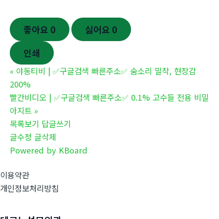
좋아요
0
싫어요
0
인쇄
«
야동티비 | ✅구글검색 빠른주소✅ 숨소리 밀착, 현장감
200%
빨간비디오 | ✅구글검색 빠른주소✅ 0.1% 고수들 전용 비밀
아지트
»
목록보기
답글쓰기
글수정
글삭제
Powered by KBoard
이용약관
개인정보처리방침