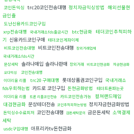
trc20코인전송대행
정치자금믹싱방법
해외선물현
코인돈믹싱
금인출
도난신용카드코인구입
테더코인추척피하
xrp전송대행
btc현금화
국내거래소fds출금시간
기
신용카드코인구매
테더코인계좌이체
비트코인전송대행
비트코인전송대행
장외거래업체
국내거래소fds시간
솔라나매입 솔라나판매
문상세탁
장외거래
비트코인현금화
자금현금화
코인전송대행
오다믹싱
롯데상품권코인구입
trc20 구매대행
국내거래소
이더리움 리플
카드로 코인구입
fds우회하는법
돈현금화방법
테더트론파는곳
컬쳐랜드매입
카드코인전송가능
이더리움 리플
트론 리플코인전송
대검현금화
문상테더전송
정치자금현금화방법
코인추적피하는방법
코인전송대행
금은돈세탁
소액결제
돈믹싱수수료최저
검돈세탁문의
세탁
아프리카tv돈현금화
usdc구입대행