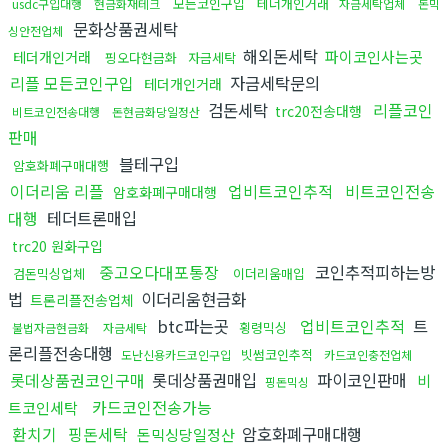
모든코인구입
테더개인거래
usdc구입대행
현금화재테크
자금세탁업체
돈믹
문화상품권세탁
싱안전업체
해외돈세탁
파이코인사는곳
테더개인거래
핑오다현금화
자금세탁
리플 모든코인구입
자금세탁문의
테더개인거래
검돈세탁
리플코인
trc20전송대행
비트코인전송대행
돈현금화당일정산
판매
블테구입
암호화폐구매대행
이더리움 리플
업비트코인추적
비트코인전송
암호화폐구매대행
대행
테더트론매입
trc20 원화구입
중고오다대포통장
코인추적피하는방
검돈믹싱업체
이더리움매입
법
이더리움현금화
트론리플전송업체
btc파는곳
업비트코인추적
트
횡령믹싱
불법자금현금화
자금세탁
론리플전송대행
빗썸코인추적
도난신용카드코인구입
카드코인충전업체
롯데상품권코인구매
롯데상품권매입
파이코인판매
비
핑돈믹싱
카드코인전송가능
트코인세탁
환치기
핑돈세탁
암호화폐구매대행
돈믹싱당일정산