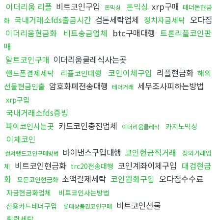
이더리움 리플
비트코인구입
돈믹싱
xrp구매
테더돈현금
돈믹싱
국내거래소fds출금시간
검돈세탁업체
오다집
정치자금세탁
화
이더리움현금화
비트송금업체
btc구매대행
트론리플코인판
매
알트코인구매
이더리움클레식사는곳
코인이체구입
리플현금화
핸드폰결제세탁
리플코인대행
해외
암호화폐전송대행
세무조사피하는방법
선물현금인출
테더거래
xrp구입
국내거래소fds증빙
카드코인충전업체
파이코인사는곳
카지노믹싱
이더리움클레식
이체코인
바이낸스구입대행
코인현금직거래
장외거래업
컬쳐랜드코인구매방법
비트코인현금화
코인계좌이체구입
대검현금
trc20전송대행
체
화
소액결제세탁
코인원화구입
오다집수수료
모든코인현금화
자금현금화업체
비트코인사는방법
비트코인선물
신용카드테더구입
롯데상품권코인구매
횡령세탁