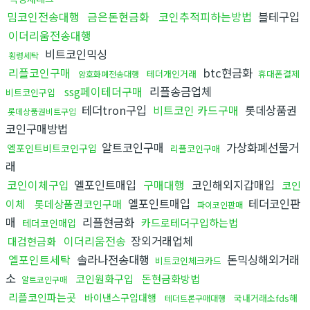
밈코인전송대행
금은돈현금화
코인추적피하는방법
블테구입
이더리움전송대행
비트코인믹싱
횡령세탁
리플코인구매
btc현금화
테더개인거래
휴대폰결제
암호화폐전송대행
ssg페이테더구매
리플송금업체
비트코인구입
테더tron구입
비트코인 카드구매
롯데상품권
롯데상품권비트구입
코인구매방법
알트코인구매
가상화폐선물거
엘포인트비트코인구입
리플코인구매
래
코인이체구입
엘포인트매입
구매대행
코인해외지갑매입
코인
엘포인트매입
테더코인판
이체
롯데상품권코인구매
파이코인판매
매
리플현금화
카드로테더구입하는법
테더코인매입
이더리움전송
장외거래업체
대검현금화
엘포인트세탁
솔라나전송대행
돈믹싱해외거래
비트코인체크카드
소
코인원화구입
돈현금화방법
알트코인구매
리플코인파는곳
바이낸스구입대행
국내거래소fds해
테더트론구매대행