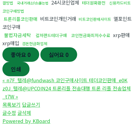
24시코인업체
테더원화환전
결방법
신용카드비트
국내거래소fds뚫는법
코인구매방법
비트코인개인거래
엘포인트
트론리플코인판매
비트코인판매사이트
코인구매
불법자금세탁
xrp판매
컬쳐랜드테더구매
코인현금화최저수수료
xrp매입
검돈현금화업체
좋아요
0
싫어요
0
인쇄
«
n7F_텔레@fundwash 코인구매사이트 테더코인판매_e0K
z0J_텔레@UPCOIN24 트론리플 전송대행 트론 리플 전송업체
_t7W
»
목록보기
답글쓰기
글수정
글삭제
Powered by KBoard