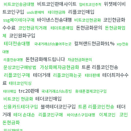
비트코인판매사이트
위챗페이비
비트코인송금대행
업비트코인추적
트코인구입
리플코인매입
테더현금화
usdc판매처
바이낸스전송대행
코인현금화
ssg페이테더구매
비트코인현금화
수수료
돈현금화문의
코인현금직거래
돈현금화업
테더트론매입
코인원화구입
체
테더전송대행
컬쳐랜드현금화91%
국내거래소fds뚫어주는곳
xrp전송
대행
돈현금화해드립니다
자금현금화문의
리플전송대행
가상화폐자금현금화
트론 리플코인전송
문상코인구매방법
리플코인구매
테더거래
테더최저수수
리플코인파는곳
테더판매
료
테더코인믹싱
trc20판매
국내거래소fds증빙
휴대폰결제코인구입
테더매입
테더코인매입
비트코인 현금화
신용카드테더구입
블랙테더코인구입
트론 리플코인전송
테더
거래
코인
테더 손대손
리플코인구매
이체코인
바이낸스구입대행
돈현금화
믹싱재테크