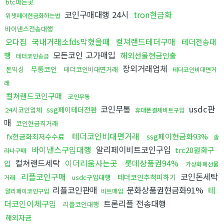
btc파는곳
코인구매대행 24시
tron현금화
위챗페이현금화하는법
바이낸스전송대행
국내거래소fds막혔을때
컬쳐랜드테더구매
오다집
테더전송대
모든코인 고가매입
행
해외선물현금인출
테더코인송금
장외거래업체
무통코인
돈믹싱
테더코인비대면거래
테더코인비대면거
래
컬쳐랜드코인구매
코인무통
코인무통
usdc판
ssg페이테더전환
24시코인업체
휴대폰결제비트구입
매
코인현금직거래
테더코인비대면거래
ssg페이현금화93%
fx현금화최저수수료
솔
바이낸스구입대행
알리페이비트코인구입
trc20원화구
라나구매
컬쳐랜드세탁
이더리움사는곳
롯데상품권94%
입
가상화폐선물
리플코인구매
코인돈세탁
테더코인추척피하기
usdc구입대행
거래
리플코인판매
문화상품권현금화91%
테
알리페이코인구입
비트매입
더코인이체구입
트론리플 전송대행
리플코인대행
해외자금