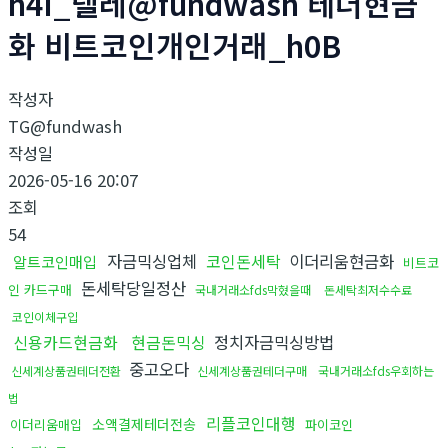
h4I_텔레@fundwash 테더현금
화 비트코인개인거래_h0B
작성자
TG@fundwash
작성일
2026-05-16 20:07
조회
54
자금믹싱업체
코인돈세탁
이더리움현금화
알트코인매입
비트코
돈세탁당일정산
인 카드구매
국내거래소fds막혔을때
돈세탁최저수수료
코인이체구입
신용카드현금화
현금돈믹싱
정치자금믹싱방법
중고오다
신세계상품권테더전환
신세계상품권테더구매
국내거래소fds우회하는
법
리플코인대행
소액결제테더전송
이더리움매입
파이코인