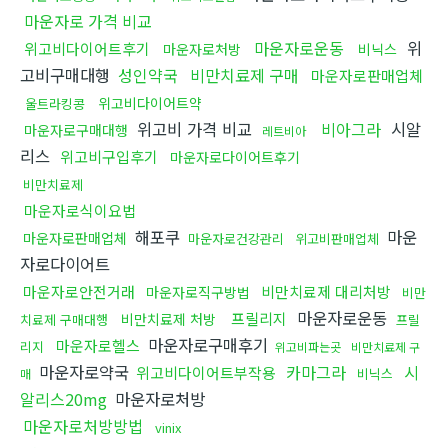
마운자로 가격 비교
마운자로운동
위
위고비다이어트후기
마운자로처방
비닉스
고비구매대행
성인약국
비만치료제 구매
마운자로판매업체
위고비다이어트약
울트라킹콩
위고비 가격 비교
비아그라
시알
마운자로구매대행
레트비아
리스
위고비구입후기
마운자로다이어트후기
비만치료제
마운자로식이요법
해포쿠
마운
마운자로판매업체
마운자로건강관리
위고비판매업체
자로다이어트
마운자로안전거래
비만치료제 대리처방
마운자로직구방법
비만
마운자로운동
프릴리지
비만치료제 처방
치료제 구매대행
프릴
마운자로구매후기
마운자로헬스
리지
위고비파는곳
비만치료제 구
마운자로약국
카마그라
시
위고비다이어트부작용
비닉스
매
알리스20mg
마운자로처방
마운자로처방방법
vinix