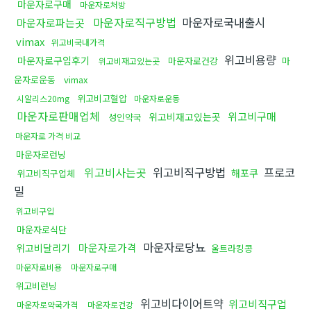
마운자로구매
마운자로처방
마운자로직구방법
마운자로국내출시
마운자로파는곳
vimax
위고비국내가격
위고비용량
마운자로구입후기
마운자로건강
마
위고비재고있는곳
운자로운동
vimax
위고비고혈압
시알리스20mg
마운자로운동
마운자로판매업체
위고비구매
위고비재고있는곳
성인약국
마운자로 가격 비교
마운자로런닝
위고비사는곳
위고비직구방법
프로코
해포쿠
위고비직구업체
밀
위고비구입
마운자로식단
마운자로당뇨
마운자로가격
위고비달리기
울트라킹콩
마운자로비용
마운자로구매
위고비런닝
위고비다이어트약
위고비직구업
마운자로약국가격
마운자로건강