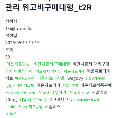
관리 위고비구매대행_t2R
작성자
TG@bpmc55
작성일
2026-05-17 17:19
조회
30
마운자로당뇨
비만치료제 구매대행
비만치료제 대리구매
다이어트약
마운자로다이
비만치료제 대리처방
마운자로비용
어트
마운자로부작용
wegovy
마운자로구입
위고비다이어트
마운자로약가
마운자로정품판매
glp-1 비만치료제
위고비구입
위고비나무위키
위고비재고
시알리스
위고비안전거래
vinix
20mg
시알리스20mg
위고비재고
위고비다이어트부작용
시알리스
vinix
위고비직구방법
비닉스