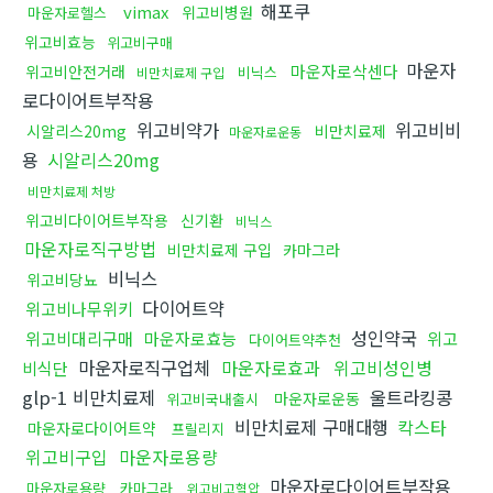
해포쿠
vimax
위고비병원
마운자로헬스
위고비효능
위고비구매
마운자
마운자로삭센다
위고비안전거래
비닉스
비만치료제 구입
로다이어트부작용
위고비약가
위고비비
시알리스20mg
비만치료제
마운자로운동
용
시알리스20mg
비만치료제 처방
위고비다이어트부작용
신기환
비닉스
마운자로직구방법
비만치료제 구입
카마그라
비닉스
위고비당뇨
다이어트약
위고비나무위키
성인약국
위고비대리구매
마운자로효능
위고
다이어트약추천
마운자로직구업체
마운자로효과
위고비성인병
비식단
glp-1 비만치료제
울트라킹콩
마운자로운동
위고비국내출시
비만치료제 구매대행
칵스타
마운자로다이어트약
프릴리지
위고비구입
마운자로용량
마운자로다이어트부작용
마운자로용량
카마그라
위고비고혈압