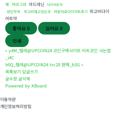
아드레닌
체
카마그라
다이어트약
위고비다이
성인약국
위고비재고있는곳
마운자로다이어트후기
어트약
좋아요
0
싫어요
0
인쇄
«
y4M_텔레@UPCOIN24 코인구매사이트 비트코인 사는법
_i4C
h0Q_텔레@UPCOIN24 trc20 판매_b3G
»
목록보기
답글쓰기
글수정
글삭제
Powered by KBoard
이용약관
개인정보처리방침