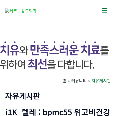
콘
텐
Main
츠
로
Men
건
너
뛰
기
홈
커뮤니티
자유게시판
자유게시판
i1K_텔레 : bpmc55 위고비건강