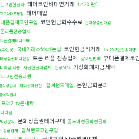
테더코인비대면거래
trc20 판매
모든코인현금화
테더매입
고오다대포통장
코인현금화수수료
휴대폰결제코인구입
문화상품권매입
트론리플전송업체
드폰결제테더구매
코인현금직거래
국내거래소fds깨는법
tc파는곳
trc20코인전송대행
트론 리플 전송업체
휴대폰결제코
잡코인판매
데상품권테더전송
가상화폐자금세탁
자금현금화업체
더리움 리플
문상91%
비트코인전송대행
돈현금화문의
컬쳐랜드매입
태더원화환전
금믹싱업체
금세탁업체
아프리카tv돈세탁
이더리움
문화상품권테더구매
골드바현금화현금화
믹싱문의
컬쳐랜드코인구입
트송금업체
국내거래소fds해결업체