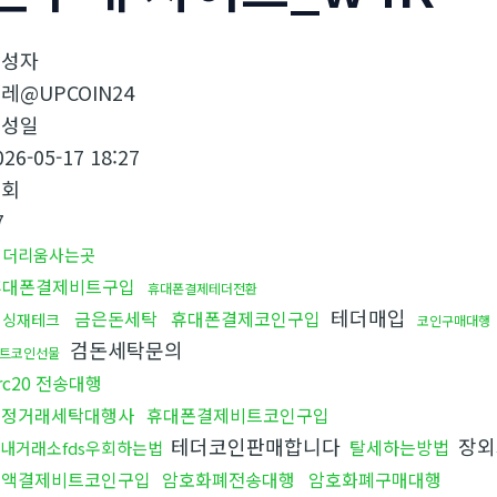
작성자
레@UPCOIN24
작성일
026-05-17 18:27
조회
7
이더리움사는곳
휴대폰결제비트구입
휴대폰결제테더전환
테더매입
금은돈세탁
휴대폰결제코인구입
믹싱재테크
코인구매대행
검돈세탁문의
트코인선물
rc20 전송대행
재정거래세탁대행사
휴대폰결제비트코인구입
테더코인판매합니다
장외
탈세하는방법
내거래소fds우회하는법
소액결제비트코인구입
암호화폐전송대행
암호화폐구매대행