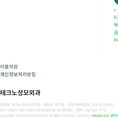
«
k
P
이용약관
개인정보처리방침
테크노성모외과
회사명: 테크노성모외과의원 대표자: 김기범
사업자등록번호:
314-92-53018
주소: 34017 대전 유성구 테크노중앙로 38 (관평동)
전화:
042-934-7770
Copyright © 2025 테크노성모외과. All rights reserved.
Created by
Yescall.com
[
관리