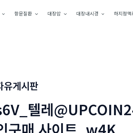
항문질환
대장암
대장내시경
하지정맥
자유게시판
s6V_텔레@UPCOIN
인구매 사이트_w4K