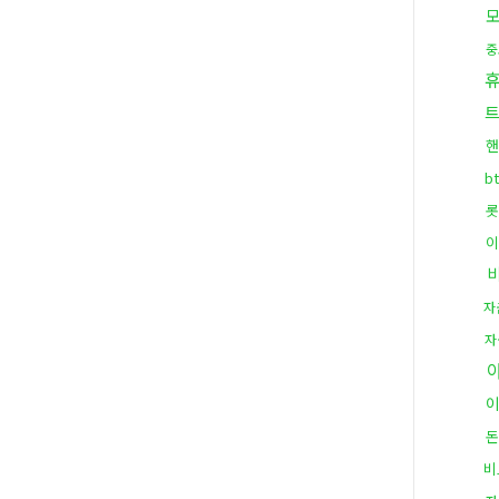
중
핸
b
롯
이
자
자
돈
비