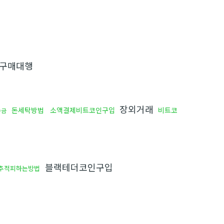
구매대행
장외거래
돈세탁방법
소액결제비트코인구입
비트코
송금
블랙테더코인구입
추적피하는방법