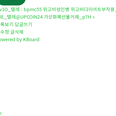
v1O_텔레 : bpmc55 위고비성인병 위고비다이어트부작용_
3E_텔레@UPCOIN24 가상화폐선물거래_p7H
»
목록보기
답글쓰기
글수정
글삭제
owered by KBoard
자
]