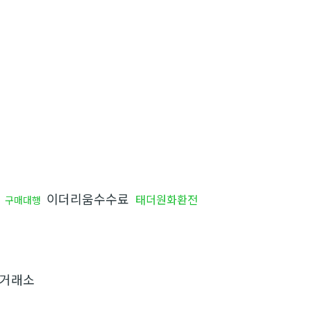
이더리움수수료
태더원화환전
구매대행
거래소