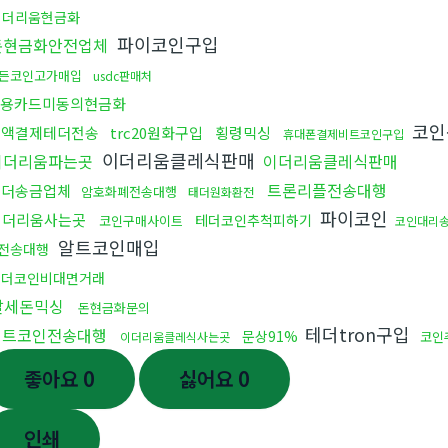
이더리움현금화
파이코인구입
돈현금화안전업체
든코인고가매입
usdc판매처
용카드미동의현금화
코인
소액결제테더전송
trc20원화구입
횡령믹싱
휴대폰결제비트코인구입
이더리움클레식판매
이더리움파는곳
이더리움클레식판매
트론리플전송대행
테더송금업체
암호화폐전송대행
태더원화환전
파이코인
이더리움사는곳
테더코인추척피하기
코인구매사이트
코인대리
알트코인매입
전송대행
테더코인비대면거래
탈세돈믹싱
돈현금화문의
테더tron구입
비트코인전송대행
문상91%
코인
이더리움클레식사는곳
좋아요
0
싫어요
0
인쇄