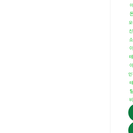
모
신
인