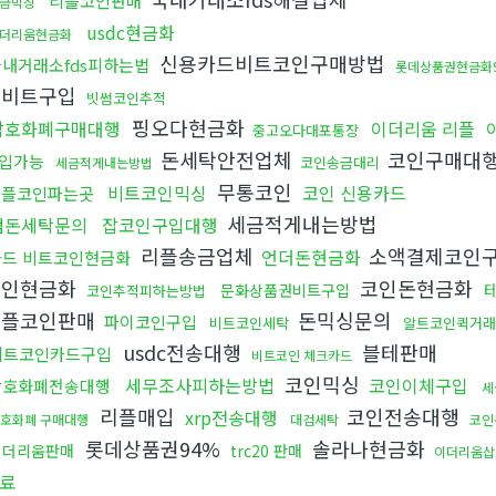
리플코인판매
금믹싱
usdc현금화
더리움현금화
신용카드비트코인구매방법
국내거래소fds피하는법
롯데상품권현금화
드비트구입
빗썸코인추적
핑오다현금화
암호화폐구매대행
이더리움 리플
중고오다대포통장
돈세탁안전업체
코인구매대행
입가능
코인송금대리
세금적게내는방법
무통코인
비트코인믹싱
코인 신용카드
리플코인파는곳
세금적게내는방법
검돈세탁문의
잡코인구입대행
리플송금업체
소액결제코인
언더돈현금화
카드 비트코인현금화
코인현금화
코인돈현금화
테
문화상품권비트구입
코인추적피하는방법
리플코인판매
돈믹싱문의
파이코인구입
비트코인세탁
알트코인퀵거래
usdc전송대행
블테판매
비트코인카드구입
비트코인 체크카드
코인믹싱
세무조사피하는방법
코인이체구입
암호화폐전송대행
세
리플매입
코인전송대행
xrp전송대행
호화폐 구매대행
대검세탁
코인
롯데상품권94%
솔라나현금화
이더리움판매
trc20 판매
이더리움
료