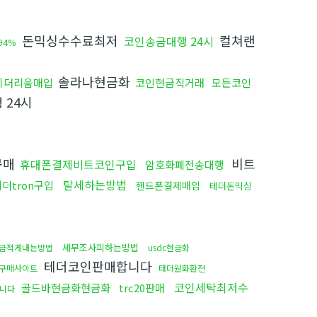
돈믹싱수수료최저
컬쳐랜
코인송금대행 24시
94%
솔라나현금화
이더리움매입
코인현금직거래
모든코인
 24시
구매
비트
휴대폰결제비트코인구입
암호화폐전송대행
탈세하는방법
더tron구입
핸드폰결제매입
테더돈믹싱
세무조사피하는방법
금적게내는방법
usdc현금화
테더코인판매합니다
구매사이트
태더원화환전
코인세탁최저수
골드바현금화현금화
trc20판매
삽니다