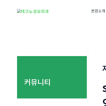
콘
텐
본원소개
츠
로
건
너
뛰
기
커뮤니티