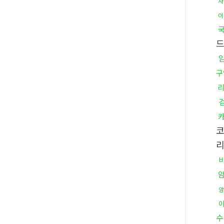
자
이
구
암
수