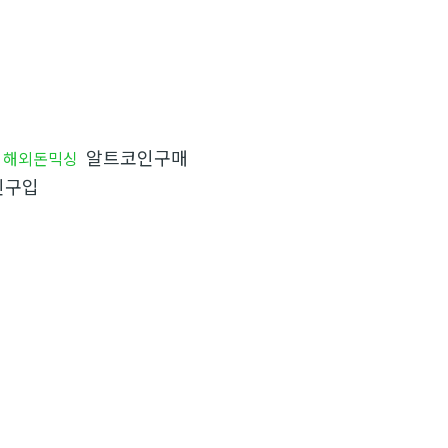
알트코인구매
해외돈믹싱
인구입