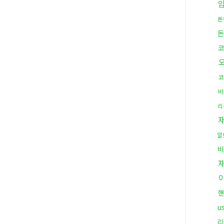
돈
돈
코
코
비
리
알
비
핸
u
리