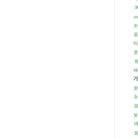
u
돈
컬
리
문
테
문
b
검
탈
알