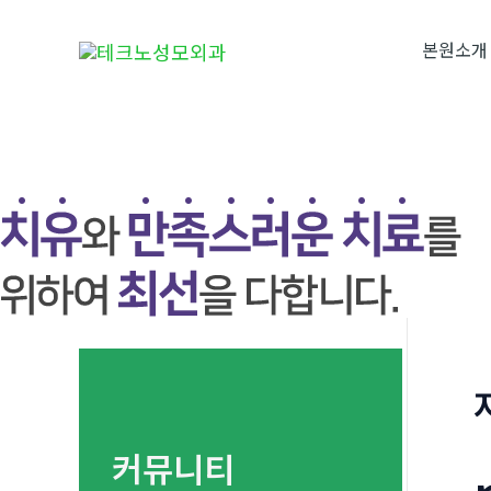
콘
텐
본원소개
츠
로
건
너
뛰
기
커뮤니티