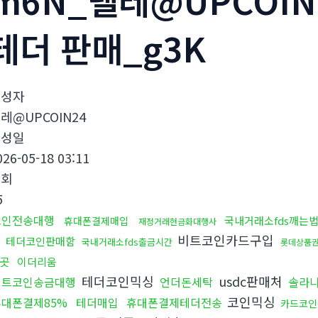
m6N_텔레@UPCOIN
테더 판매_g3K
작성자
레@UPCOIN24
작성일
026-05-18 03:11
조회
5
코인전송대행
국내거래소fds깨는
휴대폰결제매입
재정거래현금화대행사
송
비트코인카드구입
테더코인판매함
국내거래소fds출금시간
롯데상품
곳
이더리움
테더코인믹싱
usdc판매처
비트코인송금대행
언더돈세탁
솔라
코인믹싱
휴대폰결제85%
테더매입
휴대폰결제테더전송
카드코인