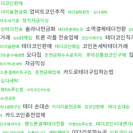
테더코인판매
업비트코인추적
이더리움현금화
테더원화환전
오다세탁
정치자금믹싱
더수사기관
솔라나현금화
소액결제테더전환
문상테더전송
u
테더트론파는곳
물거래
트론 리플 전송업체
테더코인직
usdt매입
코인이체구입
테더코인판매
코인돈세탁테더거래
테더코인매입
더리움판매
오다집
잡
롯데상품권코인구매
돈현금화수수료최저
더트론구매대행
자금믹싱
프리카tv돈세탁
카드로테더구입하는법
돈현금화업체
핸드폰결제비트구입
핑오다세탁
썸fds푸는법
비트코인사는법
sdc현금화
테더 손대손
이더리움현금화
테더 손대손
잡코인판매
라나원화구입
카드코인충전업체
의
핸드폰결제테더전환
테더코인비대면거
인구매사이트
빗썸fds푸는법
이더리움파는곳
비트코인사
세탁재테크
카드코인구매
리플삽니다