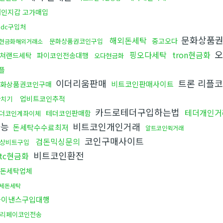
개인지갑 고가매입
sdc구입처
문화상품
해외돈세탁
중고오다
문화상품권코인구입
현금화해외거래소
오
핑오다세탁
tron현금화
쳐랜드세탁
파이코인전송대행
오다현금화
플
이더리움판매
트론 리플
비트코인판매사이트
화상품권코인구매
업비트코인추적
환치기
카드로테더구입하는법
테더개인거
테더코인판매함
더코인계좌이체
가능
비트코인개인거래
돈세탁수수료최저
알트코인퀵거래
코인구매사이트
검돈믹싱문의
상비트구입
비트코인환전
tc현금화
돈세탁업체
세돈세탁
바이낸스구입대행
리페이코인전송