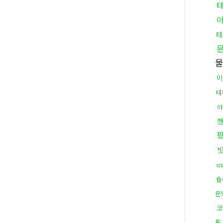
테
이
테
아
빗
u
솔
문
코
통