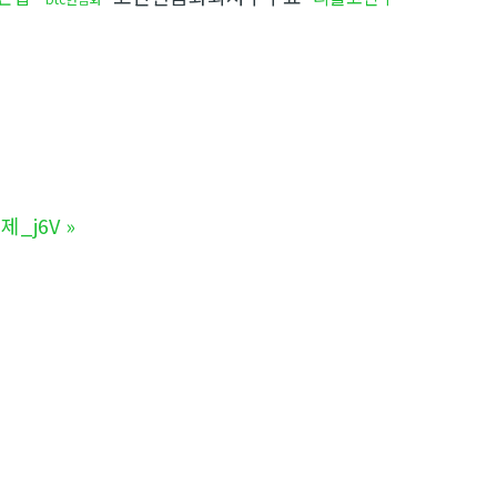
제_j6V
»