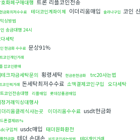
트론 리플코인전송
암호화폐구매대행
이더리움매입
코인 
테더코인계좌이체
현금화최저수수료
솔라나구입
믹싱방법
인 송금대행 24시
오다세탁
문상91%
인 현금화 수수료
트코인개인거래
플 잡코인판매
횡령세탁
재테크자금세탁문의
trc20사는법
현금돈현금화
돈세탁최저수수료
소액결제코인구입
오다세탁
트코인퀵거래
트코인전송대행
리플매입
롯데상품권매입
재정거래믹싱대행사
usdt현금화
이더리움클레식사는곳
이더리움수수료
드폰결제85%
usdc매입
태더원화환전
sdc구입처
테더 손대손
테더개인거래
플현금화
비트코인사는방법