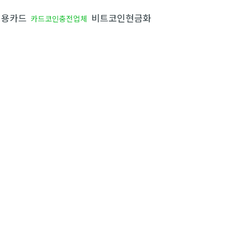
신용카드
비트코인현금화
카드코인충전업체