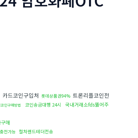
24 암호화폐OTC
카드코인구입처
트론리플코인전
법
롯데상품권94%
국내거래소fds뚫어주
코인송금대행 24시
권코인구매방법
나구매
컬쳐랜드테더전송
충전가능