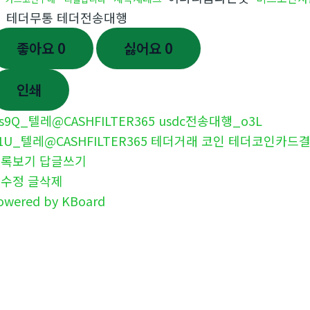
테더무통 테더전송대행
좋아요
0
싫어요
0
인쇄
s9Q_텔레@CASHFILTER365 usdc전송대행_o3L
1U_텔레@CASHFILTER365 테더거래 코인 테더코인카드결
목록보기
답글쓰기
글수정
글삭제
owered by KBoard