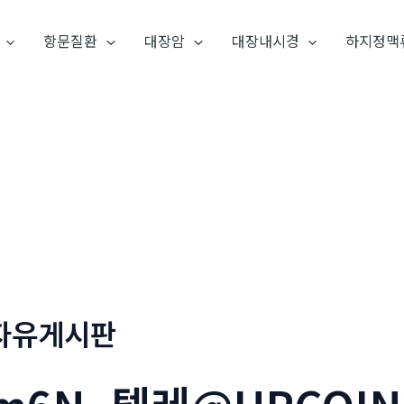
항문질환
대장암
대장내시경
하지정맥
자유게시판