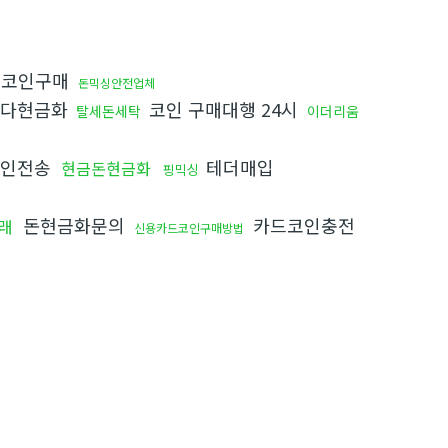
권코인구매
돈믹싱안전업체
다현금화
코인 구매대행 24시
탈세돈세탁
이더리움
코인전송
테더매입
현금돈현금화
핑믹싱
돈현금화문의
카드코인충전
래
신용카드코인구매방법