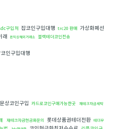
잡코인구입대행
가상화폐선
sdc구입처
trc20 판매
거래
블랙테더코인전송
돈믹싱해외거래소
코인구입대행
문상코인구입
카드로코인구매가능한곳
재테크자금세탁
롯데상품권테더전환
래
재테크자금현금화문의
테더무
코인현금화최저수수료
는법
리플코인구
btc현금화