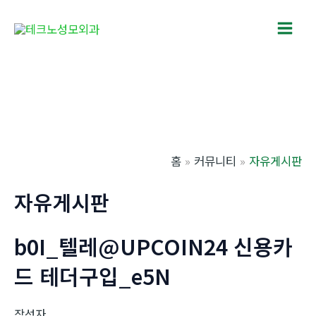
콘
텐
Main
츠
로
Men
건
너
뛰
기
홈
커뮤니티
자유게시판
자유게시판
b0I_텔레@UPCOIN24 신용카
드 테더구입_e5N
작성자