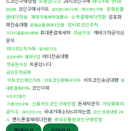
드코인구매방법
트론삽니다
24시코인구매
테더거래
언더돈
코인구매사이트
문화상품
현금화
테더개인거래
컬쳐랜드테더구매
권테더전송
소액결제테더전환
암호화
재정거래세탁대행사
폐전송대행
업비트코인추적
문화상품권테더전환
휴대폰결제세탁
자금믹싱
재테크자금믹싱
이더리움클레식판매
문의
테더코인직거래
탈세돈믹싱
테더전송대행
블테구입
금은돈세탁
트론삽니다
현금돈믹싱
금은돈현금화
비트코인송금대행
비트코인개인거래
비트코인판매사이트
휴
코인이체
대폰결제85%
비트코인환전
신용카드코인구매방법
돈세탁문의
가상화폐자
리플코인구매
금믹싱
국내거래소fds피하는법
코인 송금대행 24
파이코인구입
핸드폰결제테더전환
롯데상품권코인구매방법
시
좋아요
0
싫어요
0