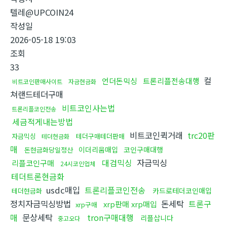
텔레@UPCOIN24
작성일
2026-05-18 19:03
조회
33
컬
언더돈믹싱
트론리플전송대행
비트코인판매사이트
자금현금화
쳐랜드테더구매
비트코인사는법
트론리플코인전송
세금적게내는방법
비트코인퀵거래
trc20판
자금믹싱
테더구매테더판매
테더현금화
매
이더리움매입
코인구매대행
돈현금화당일정산
대검믹싱
자금믹싱
리플코인구매
24시코인업체
테더트론현금화
usdc매입
트론리플코인전송
카드로테더코인매입
테더현금화
정치자금믹싱방법
돈세탁
트론구
xrp판매 xrp매입
xrp구매
매
문상세탁
tron구매대행
리플삽니다
중고오다