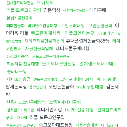
오다세탁
컬쳐랜드테더전송
리플 모든코인구입
검돈믹싱
테더구매
정치자금현금화
불법자금현금화
이
코인구매대행
코인돈현금화
테더현금화
바이낸스전송대행
더리움 리플
핸드폰결제세탁
리플코인파는곳
usdt매입
탈
휴대폰결제현금화85%
재테크자금현금화문의
테더
세하는방법
테더트론구매대행
코인판매
자금현금화업체
trc20사는법
카드로코인구매가능한곳
블랙테더코인전송
컬쳐랜드테더구매
트론리플 전송대행
솔라나구입
테더코인송금
코인 구매대행 24시
이더리움매입
핸드폰결제매입
탈세돈믹싱
코인돈현금화
usdc구입대행
검돈세
잡코인판매
탁
신용카드코인구매방법
소액결제테더구매
테더개인지갑
trc20 전송대행
컬쳐랜드비트
컬쳐랜드비트구입
리플 모든코인구입
구입
오다집
중고오다대포통장
리플전송대행
핸드폰결제코인구입
테더코인직