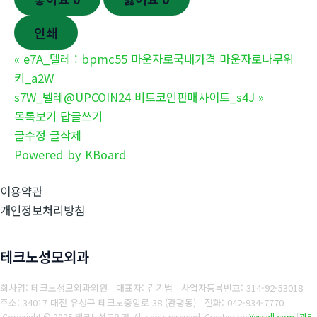
인쇄
«
e7A_텔레 : bpmc55 마운자로국내가격 마운자로나무위
키_a2W
s7W_텔레@UPCOIN24 비트코인판매사이트_s4J
»
목록보기
답글쓰기
글수정
글삭제
Powered by KBoard
이용약관
개인정보처리방침
테크노성모외과
회사명: 테크노성모외과의원 대표자: 김기범
사업자등록번호:
314-92-53018
주소: 34017 대전 유성구 테크노중앙로 38 (관평동)
전화:
042-934-7770
Copyright © 2025 테크노성모외과. All rights reserved.
Created by
Yescall.com
[
관리