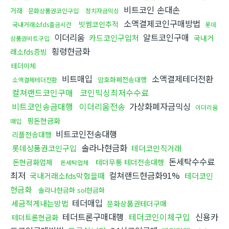
비트코인 손대손
거래
문화상품권코인구입
정치자금믹싱
소액결제코인구매방법
빗썸코인추적
국내거래소fds출금시간
롯데
이더리움
알트코인구매
카드코인구입처
국내거
상품권비트구입
횡령현금화
래소fds증빙
테더이체
비트매입
소액결제테더전환
암호화폐전송대행
소액결제테더전환
컬쳐랜드코인구매
코인믹싱최저수수료
비트코인송금대행
이더리움전송
가상화폐자금믹싱
이더리움
핑돈현금화
매입
비트코인전송대행
리플전송대행
솔라나현금화
롯데상품권코인구입
테더코인직거래
돈세탁수수료
돈현금화업체
테더무통 테더전송대행
돈세탁업체
최저
컬쳐랜드현금화91%
국내거래소fds막혔을때
테더코인
현금화
솔라나현금화 sol현금화
테더매입
세금적게내는방법
문화상품권테더구매
테더트론구매대행
테더코인이체구입
신용카
테더트론현금화