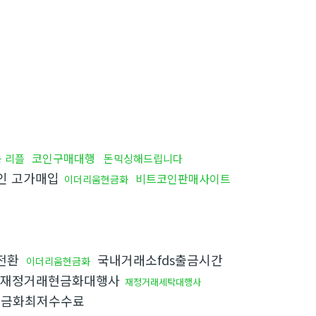
코인구매대행
 리플
돈믹싱해드립니다
인 고가매입
비트코인판매사이트
이더리움현금화
전환
국내거래소fds출금시간
이더리움현금화
재정거래현금화대행사
재정거래세탁대행사
현금화최저수수료