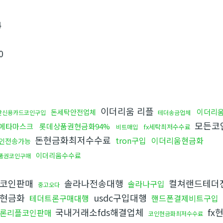
4
0
이더리움 리플
이더리움
돈세탁안전업체
난신용카드코인구입
테더송금업체
모든코
메타마스크
롯데상품권현금화94%
fx세탁최저수수료
비트매입
돈현금화최저수수료
tron구입
이더리움현금화
인전송가능
이더리움수수료
품권코인구매
코인판매
솔라나전송대행
컬쳐랜드테더
솔라나구입
중고오다
c현금화
usdc구입대행
테더트론구매대행
핸드폰결제비트구입
국내거래소fds해결업체
fx
론리플코인판매
코인현금화최저수수료