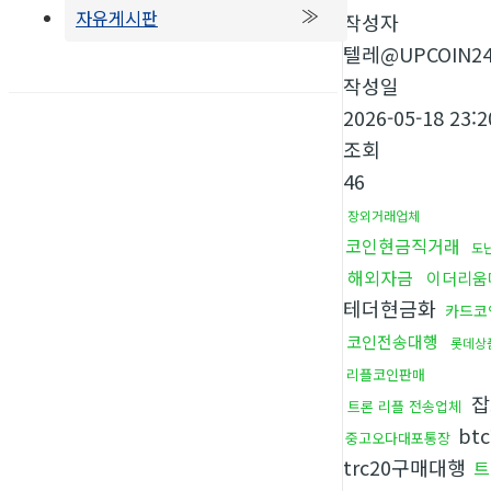
자유게시판
작성자
텔레@UPCOIN2
작성일
2026-05-18 23:2
조회
46
장외거래업체
코인현금직거래
도
해외자금
이더리움
테더현금화
카드코
코인전송대행
롯데상
리플코인판매
잡
트론 리플 전송업체
bt
중고오다대포통장
trc20구매대행
트