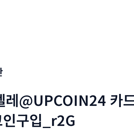
판
_텔레@UPCOIN24 
코인구입_r2G