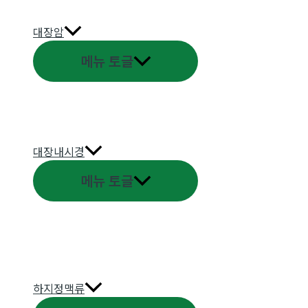
대장암
메뉴 토글
대장내시경
메뉴 토글
하지정맥류