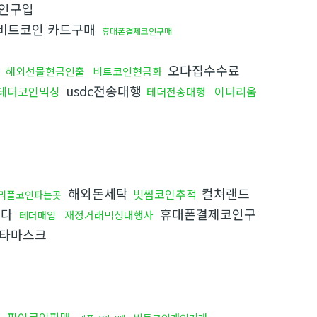
인구입
비트코인 카드구매
휴대폰결제코인구매
오다집수수료
해외선물현금인출
비트코인현금화
usdc전송대행
테더코인믹싱
이더리움
테더전송대행
해외돈세탁
컬쳐랜드
빗썸코인추적
리플코인파는곳
니다
휴대폰결제코인구
재정거래믹싱대행사
테더매입
타마스크