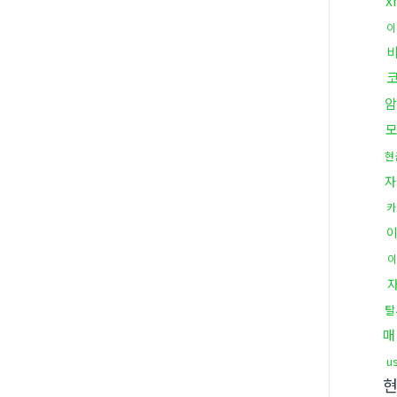
x
이
암
현
자
카
이
탈
매
u