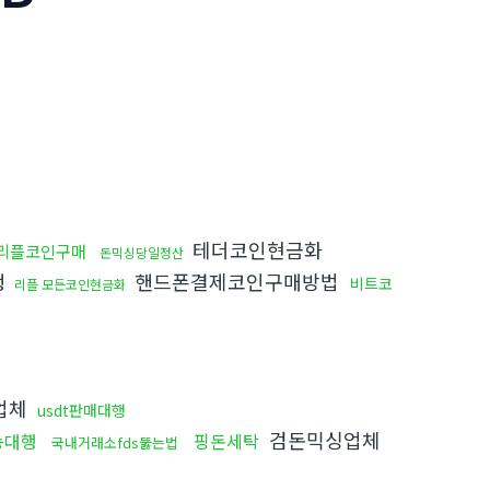
테더코인현금화
리플코인구매
돈믹싱당일정산
행
핸드폰결제코인구매방법
비트코
리플 모든코인현금화
업체
usdt판매대행
검돈믹싱업체
송대행
핑돈세탁
국내거래소fds뚫는법