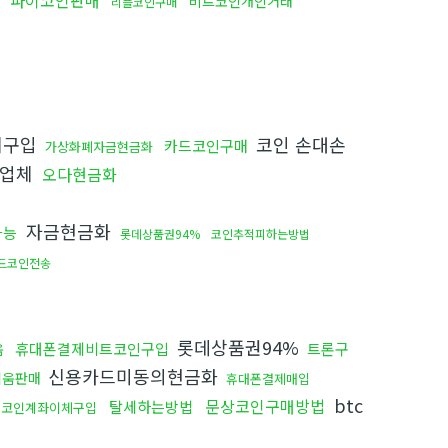
금
파이코인판매
비트코인개인거래
리플코인구매
체구입
코인 손대손
카드코인구매
가상화폐자금현금화
인업체
오다현금화
자금현금화
가능
롯데상품권94%
코인추적피하는방법
드코인전송
롯데상품권94%
휴대폰결제비트코인구입
트론구
움
신용카드미동의현금화
리움판매
휴대폰결제매입
btc
문상코인구매방법
탈세하는방법
코인계좌이체구입