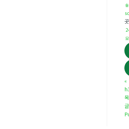
솔
s
모
«
h
P