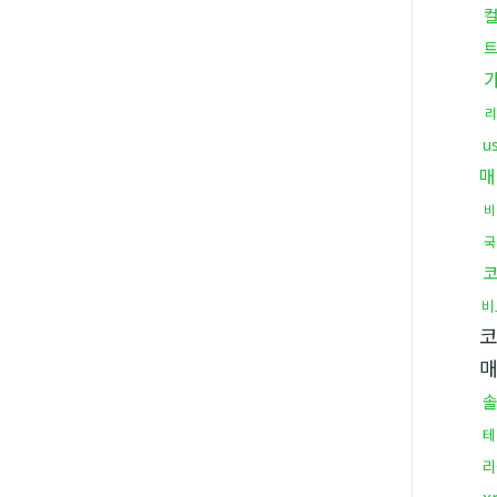
리
u
매
비
국
비
테
리