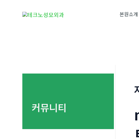
콘
텐
본원소개
츠
로
건
너
뛰
기
커뮤니티