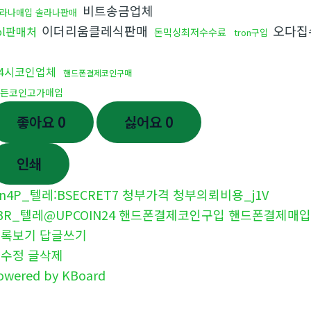
비트송금업체
라나매입 솔라나판매
이더리움클레식판매
오다집
ol판매처
돈믹싱최저수수료
tron구입
곳
24시코인업체
핸드폰결제코인구매
든코인고가매입
좋아요
0
싫어요
0
인쇄
n4P_텔레:BSECRET7 청부가격 청부의뢰비용_j1V
3R_텔레@UPCOIN24 핸드폰결제코인구입 핸드폰결제매입
목록보기
답글쓰기
글수정
글삭제
owered by KBoard