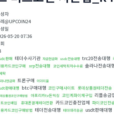
작성자
레@UPCOIN24
작성일
026-05-20 07:36
조회
8
테더수사기관
trc20전송대행
sdc판매
자금현금화
usdc전송대행
솔라나전송대
xrp전송대행
신용카드코인구매
코인세탁최저수수료
세탁
트론구매
솔라나현금화
이더리움
btc구매대행
코인구매사이트
롯데상품권테더전송
sdt판매대행
리플송금
코인계좌이체구입
아프리카tv돈믹싱
데상품권코인구매방법
카드코인충전업체
파이코인전
휴대폰결제테더전환
비트코인매입
테더전송대행
usdt판매대행
신용카드코인구매방법
테더대리송금