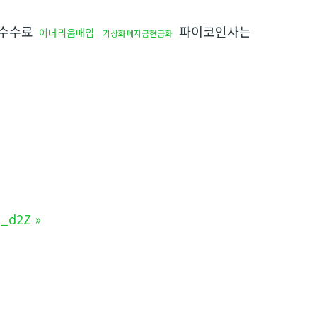
수수료
파이코인사는
이더리움매입
가상화폐자금현금화
_d2Z
»