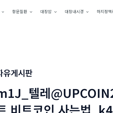
항문질환
대장암
대장내시경
하지정맥
자유게시판
m1J_텔레@UPCOIN
트 비트코인 사는법_k4