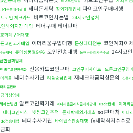
rp전송대행
해외자
테더코인믹싱
테더돈세탁
파이코인구매대행
장외거래업체
더리움클레식판매
비트코인사는법
24시코인업체
비트코인 체크카드
테더구매 테더판매
코인해외지갑 매입
호화폐구매대행
이더리움구입대행
코인계좌이
문상테더전송
모든코인고가매입
코인전송대행
24시코
롯데상품권94%
금돈세탁
돈현금화최저수수료
금현금화업체
신용카드코인구매
코인구매사이트
모든코인구입
드 비트코인현금화
테더수사기관
재테크자금믹싱문의
리플송금업체
이더리움
신용카
더리움판매
자금믹싱업체
알트코인퀵거래
이더리
세하는방법
usdc판매
이더리움클레식클레식판매
sol판매처
빗썸코인추적
테더코인믹싱
돈세탁해외거래소
이더
테더수사기관
fx세탁최저수수료
바이낸스전송대행
sdc전송대행
현금화