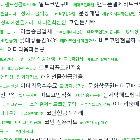
알트코인구매
핸드폰결제비트코
컬쳐랜드현금화91%
테더코인매입
문상매입
정치자금믹싱
트론삽니다
세무조사피하는방법
usdc구입대행
코인돈세탁
가상화폐선물거래
태더원화환전
리플송금업체
핑믹싱
테더코인판매합니다
플코인구매
소액결제테더전환
롯데상품권94%
비트코인현금화
sdt현금화
테더코인비대면거래
이더리움파는곳
입
코인전송대행
비트송금업체
트코인송금대행
비트코인판매사이트
트론리플코인전송
내거래소fds뚫어주는곳
해외선물현금인출
코인믹싱
장외거래소
이더리움수수료
문화상품권테더구매
불법자금믹싱
트코인환전
코인구입
비트코인믹싱
돈세탁해드립
탈세돈세탁
이더리움사는곳
매
이더리움메
소액결제비트코인구입
파이코인구입
트론리플코인전송
코인현금직거래
솔라나구입
trc20구매대행
코인 신용카드
더판매
비트코인현금화
xrp판매 xrp매입
플 모든코인현금화
이더리움사는곳
비트코인구입