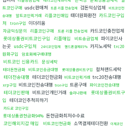
테더코인계좌이체
usdc판매처
검돈믹싱업체
트코인구매
트론 리플 전송업체
비트코인전
태더원화환전
카드코인구입
리플코인매입
알트코인퀵거래
송대행
처
이더리움
tron구입
카드코인충전업체
자금믹싱문의
리플코인구매
트론 리플 전송업체
롯데상품권비트코인구입
리플매입
파이코인사
비트송금업체
는곳
usdc구입처
카지노세탁
trc20
24시코인업체
핸드폰결제85%
원화구입
암호화폐구매대행
비트코인 신용카드
문상세탁
컬쳐랜드세탁
테더돈현금화
비트코인송금대행
롯데상품권비트구입
테더전송대행
테더코인현금화
trc20전송대행
비트코인퀵거래
비트코인전송대행
트론구매
xrp구입
파이코인전송대행
tron구입
테더코인판매
비트코인개인거래
롯데상품권비트구
솔라나판매
입
테더코인추척피하기
카드로 코인구입
돈현금화최저수수료
롯데상품권현금화94%
코인해외지갑 매입
소액결제테더전환
비트코인현금화
이체코인