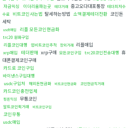
중고오다대포통장
자금믹싱
이더리움파는곳
테더최저수
테더거래
비트코인사는법
탈세하는방법
소액결제테더전환
코인돈
수료
세탁
리플 모든코인현금화
usdt매입
trc20 원화구입
리플매입
리플코인대행
업비트코인추적
장외거래
테더판매
xrp구매
휴
xrp매입
trc20코인전송대행
모든코인구입
대폰결제코인구매
카드로 코인구입
바이낸스구입대행
usdc구입처
해외돈현금화
코인현금직거래
비트코인현금화
카드코인충전업체
무통코인
핑돈믹싱
알트코인퀵거래
비트코인구입
코인무통
usdc매입