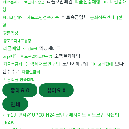
리플코인매입
리플전송대행
usdc전송대
테더돈세탁
코인대리송금
행
비트송금업체
카드코인전송가능
문화상품권테더전
테더코인매입
환
핑돈믹싱
중고오다대포통장
리플매입
믹싱재테크
sol현금화
소액결제매입
xrp매입
핸드폰결제코인구입
블랙테더코인구입
코인이체구입
오다
자금현금화
테더코인판매
집수수료
자금현금화
트론리플 전송대행
좋아요
0
싫어요
0
인쇄
«
m1J_텔레@UPCOIN24 코인구매사이트 비트코인 사는법
_k4B