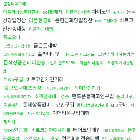
문상테더구매
파이코인
돈믹
sol판매처
아프리카tv돈현금화
리플전송대행
환치기
싱당일정산
리플현금화
돈현금화당일정산
비트코
usdc구입대행
인전송대행
리플전송대행
중고오다
금은돈세탁
모든코인구입가능
솔라나구입
코인추적피하는방법
비트코인 체크카드
코인믹싱최저수수료
문화상품권테더전송
컬쳐랜드91%
자금세탁업체
세금적게내는방
법
tron구입
비트코인개인거래
중고오다대포통장
테더개인지갑
자금현금화업체
핸드폰결제코인구입
소액결제테더전송
솔라나구매
소액결제테더전환
롯데상품권비트코인구입
xrp구매
자금세탁
문화상품권코인구매
이
이더리움구입대행
자금믹싱업체
더리움현금화
핑세탁
tron현금화
테더코인매입
비트코인판매사이트
돈현
테더대리송금
암호화폐전송대행
금화업체
소액결제비트구입
코인 송금대행 24시