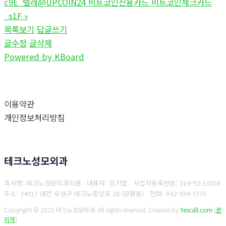
c9E_텔레@UPCOIN24 비트코인신용카드 비트코인체크카드
_s1F
»
목록보기
답글쓰기
글수정
글삭제
Powered by KBoard
이용약관
개인정보처리방침
테크노성모외과
회사명: 테크노성모외과의원 대표자: 김기범
사업자등록번호:
314-92-53018
주소: 34017 대전 유성구 테크노중앙로 38 (관평동)
전화:
042-934-7770
Copyright © 2025 테크노성모외과. All rights reserved.
Created by
Yescall.com
[
관
리자
]