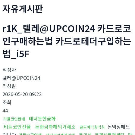
자유게시판
r1K_텔레@UPCOIN24 카드로코
인구매하는법 카드로테더구입하는
법_i5F
작성자
텔레@UPCOIN24
작성일
2026-05-20 09:22
조회
44
테더돈현금화
리플코인판매
비트코인선물
돈현금화해외거래소
돈믹싱해드
골드바믹싱믹싱
립니다
돈믹싱
문화상품권세탁
알
리플송금업체