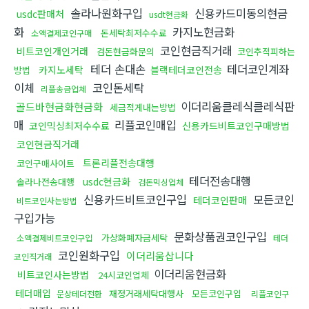
솔라나원화구입
신용카드미동의현금
usdc판매처
usdt현금화
화
카지노현금화
돈세탁최저수수료
소액결제코인구매
코인현금직거래
비트코인개인거래
검돈현금화문의
코인추적피하는
테더 손대손
테더코인계좌
카지노세탁
블랙테더코인전송
방법
이체
코인돈세탁
리플송금업체
이더리움클레식클레식판
골드바현금화현금화
세금적게내는방법
매
리플코인매입
코인믹싱최저수수료
신용카드비트코인구매방법
코인현금직거래
트론리플전송대행
코인구매사이트
테더전송대행
usdc현금화
솔라나전송대행
검돈믹싱업체
신용카드비트코인구입
모든코인
테더코인판매
비트코인사는방법
구입가능
문화상품권코인구입
가상화폐자금세탁
소액결제비트코인구입
테더
코인원화구입
이더리움삽니다
코인직거래
이더리움현금화
비트코인사는방법
24시코인업체
테더매입
재정거래세탁대행사
모든코인구입
문상테더전환
리플코인구