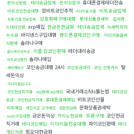
휴대폰결제테더전송
테더송금업체
돈믹싱문의
돈믹싱방법
업비트코인추적
비트송금업체
비트코인전송대행
이더리움 리플
암호화폐구매대행
롯데상품권세탁
컬쳐랜
트론 리플 전송업체
xrp매입
현금돈현금화
테더송금업체
fx세탁최저
드테더전환
바이낸스구입대행
핸드폰결제코인구매
수수료
이더리움클레
솔라나구매
식판매
리플 잡코인판매
테더대리송금
골드바믹싱믹싱
솔라나매입
비트코인환전
코인송금대행 24시
탈
코인송금대리
코인 신용카드
세탁재테크
세돈믹싱
이더리움삽니다
국내거래소fds뚫는법
테더코인
코인현금직거래
xrp판매 xrp매입
비트코인선물
휴대폰결제매입
송금
코인현금직거래
문화상품권세탁
비트매입
개인지갑 고가매입
검돈현금화
금은돈믹싱
트론구매
코인현금
카지노현금화
usdc구입대행
직거래
이더리움전송대행
파이코인판매
테더코인매입
테더
핑오다현금화
개인거래