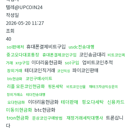
텔레@UPCOIN24
작성일
2026-05-20 11:27
조회
40
휴대폰결제비트구입
usdc전송대행
sol판매처
코인송금대리
중고오다대포통장
휴대폰결제코인구입
비트코인퀵
이더리움현금화
업비트코인추적
sol구입
xrp구입
거래
테더코인직거래
파이코인판매
장외거래
코인믹싱
코인구매사이트
btc현금화
리플 모든코인현금화
핑돈세탁
비트코인선물
재테크자금믹싱문의
장외거래소
테더전송대행
이더리움현금화
테더판매
핑오다세탁
신용카드
오다현금화
미동의현금화
btc현금화
tron현금화
트론삽니
재정거래세탁대행사
문상코인구매방법
다