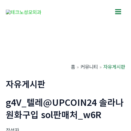
콘
텐
Main
츠
로
Men
건
너
뛰
기
홈
커뮤니티
자유게시판
자유게시판
g4V_텔레@UPCOIN24 솔라나
원화구입 sol판매처_w6R
작성자