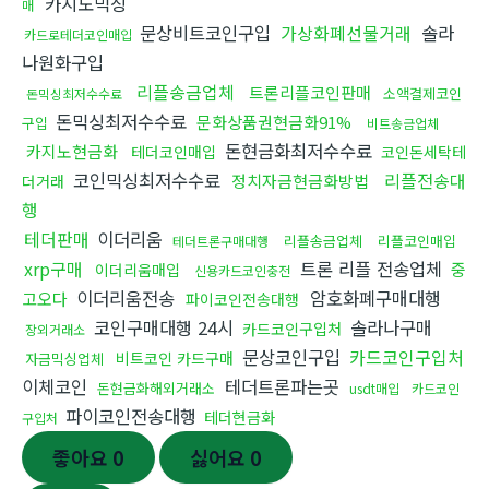
카지노믹싱
매
문상비트코인구입
가상화폐선물거래
솔라
카드로테더코인매입
나원화구입
리플송금업체
트론리플코인판매
소액결제코인
돈믹싱최저수수료
돈믹싱최저수수료
문화상품권현금화91%
구입
비트송금업체
돈현금화최저수수료
카지노현금화
테더코인매입
코인돈세탁테
코인믹싱최저수수료
리플전송대
정치자금현금화방법
더거래
행
테더판매
이더리움
리플송금업체
리플코인매입
테더트론구매대행
xrp구매
트론 리플 전송업체
중
이더리움매입
신용카드코인충전
이더리움전송
암호화폐구매대행
고오다
파이코인전송대행
코인구매대행 24시
솔라나구매
카드코인구입처
장외거래소
문상코인구입
카드코인구입처
비트코인 카드구매
자금믹싱업체
이체코인
테더트론파는곳
돈현금화해외거래소
usdt매입
카드코인
파이코인전송대행
테더현금화
구입처
좋아요
0
싫어요
0