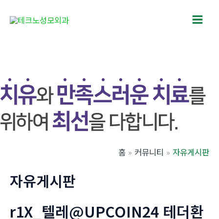
콘
텐
Main
츠
로
Men
건
너
뛰
기
홈
커뮤니티
자유게시판
자유게시판
r1X_텔레@UPCOIN24 테더환