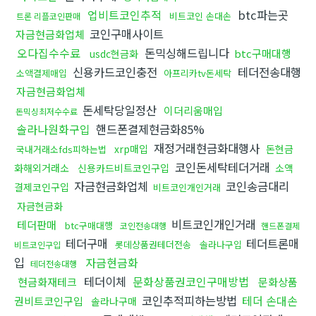
업비트코인추적
btc파는곳
비트코인 손대손
트론 리플코인판매
코인구매사이트
자금현금화업체
오다집수수료
돈믹싱해드립니다
btc구매대행
usdc현금화
신용카드코인충전
테더전송대행
소액결제매입
아프리카tv돈세탁
자금현금화업체
돈세탁당일정산
이더리움매입
돈믹싱최저수수료
솔라나원화구입
핸드폰결제현금화85%
재정거래현금화대행사
xrp매입
돈현금
국내거래소fds피하는법
코인돈세탁테더거래
화해외거래소
신용카드비트코인구입
소액
자금현금화업체
코인송금대리
결제코인구입
비트코인개인거래
자금현금화
비트코인개인거래
테더판매
btc구매대행
코인전송대행
핸드폰결제
테더구매
테더트론매
롯데상품권테더전송
솔라나구입
비트코인구입
입
자금현금화
테더전송대행
테더이체
문화상품권코인구매방법
현금화재테크
문화상품
코인추적피하는방법
테더 손대손
권비트코인구입
솔라나구매