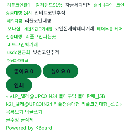
컬쳐랜드91%
자금세탁업체
리플코인판매
코인
솔라나구입
업비트코인추적
송금대행 24시
리플코인대행
해외자금
오다집
코인돈세탁테더거래
테더무통 테더
개인지갑고가매입
리플코인파는곳
전송대행
비트코인퀵거래
usdc현금화
빗썸코인추적
현금화재테크
좋아요
0
싫어요
0
인쇄
«
v1P_텔레@UPCOIN24 블테구입 블테판매_j5B
k2I_텔레@UPCOIN24 리플전송대행 리플코인대행_c1C
»
목록보기
답글쓰기
글수정
글삭제
Powered by KBoard