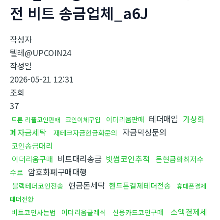
전 비트 송금업체_a6J
작성자
텔레@UPCOIN24
작성일
2026-05-21 12:31
조회
37
테더매입
가상화
이더리움판매
트론 리플코인판매
코인이체구입
폐자금세탁
자금믹싱문의
재테크자금현금화문의
코인송금대리
비트대리송금
빗썸코인추적
이더리움구매
돈현금화최저수
암호화폐구매대행
수료
현금돈세탁
핸드폰결제테더전송
블랙테더코인전송
휴대폰결제
테더전환
소액결제세
비트코인사는법
이더리움클레식
신용카드코인구매