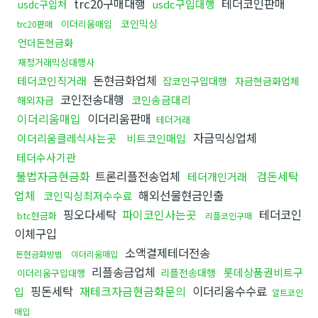
trc20구매대행
테더코인판매
usdc구입대행
usdc구입처
코인믹싱
이더리움매입
trc20판매
언더돈현금화
재정거래믹싱대행사
돈현금화업체
테더코인직거래
잡코인구입대행
자금현금화업체
코인전송대행
코인송금대리
해외자금
이더리움매입
이더리움판매
테더거래
자금믹싱업체
이더리움클레식사는곳
비트코인매입
테더수사기관
불법자금현금화
트론리플전송업체
검돈세탁
테더개인거래
업체
해외선물현금인출
코인믹싱최저수수료
핑오다세탁
파이코인사는곳
테더코인
btc현금화
리플코인구매
이체구입
소액결제테더전송
돈현금화방법
이더리움매입
리플송금업체
롯데상품권비트구
리플전송대행
이더리움구입대행
핑돈세탁
재테크자금현금화문의
이더리움수수료
입
알트코인
매입