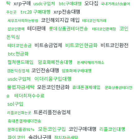
탁
xrp구매
오다집
usdc구입처
btc구매대행
국내거래소fds뚫어
xrp전송대행
trc20 구매대행
주는곳
코인해외지갑 매입
세무조사피하는방법
테더코인직거래
테더판매
코인
롯데상품권테더전송
잡코인판매
테더코인판매함
돈믹싱
비트송금업체
비트코인현금화
비트코인환전
테더코인송금
btc현금화
컬쳐랜드매입
암호화폐전송대행
돈세탁해외거래소
코인전송대행
검돈믹싱업체
암호화폐구매대행
이더리움구입대행
usdc구입처
불법자금세탁
모든코인현금화
휴대폰결제매입
문화상품권테더전
테더최저수수료
송
sol구입
트론리플전송업체
리플코인파는곳
휴대폰결제테더전송
모든코인구입
코인구매대행
리플코인대행
문화상품권91%
솔라나구매
파이코인
정치자금세탁