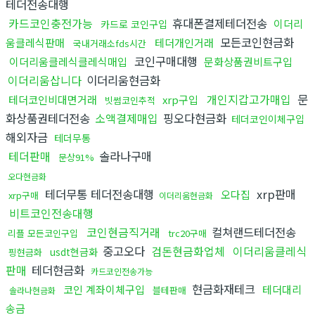
테더전송대행
카드코인충전가능
휴대폰결제테더전송
이더리
카드로 코인구입
모든코인현금화
움클레식판매
테더개인거래
국내거래소fds시간
코인구매대행
이더리움클레식클레식매입
문화상품권비트구입
이더리움삽니다
이더리움현금화
개인지갑고가매입
문
테더코인비대면거래
xrp구입
빗썸코인추적
화상품권테더전송
소액결제매입
핑오다현금화
테더코인이체구입
해외자금
테더무통
테더판매
솔라나구매
문상91%
오다현금화
테더무통 테더전송대행
xrp판매
오다집
xrp구매
이더리움현금화
비트코인전송대행
코인현금직거래
컬쳐랜드테더전송
리플 모든코인구입
trc20구매
중고오다
검돈현금화업체
이더리움클레식
usdt현금화
핑현금화
판매
테더현금화
카드코인전송가능
현금화재테크
코인 계좌이체구입
테더대리
블테판매
솔라나현금화
송금