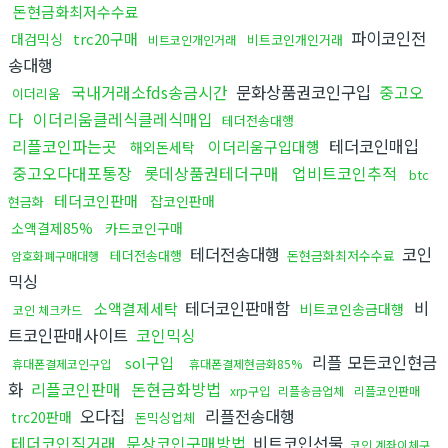
돈현금화최저수수료
파이코인전
trc20구매
대검믹싱
비트코인개인거래
비트코인개인거래
송대행
국내거래소fds송금시간
문화상품권코인구입
중고오
이더리움
다
이더리움클레식클레식매입
테더전송대행
리플코인파는곳
테더코인매입
이더리움구입대행
해외돈세탁
중고오다대포통장
롯데상품권테더구매
업비트코인추적
btc
테더코인판매
잡코인판매
현금화
소액결제85%
카드코인구매
테더전송대행
코인
테더전송대행
돈현금화최저수수료
암호화폐구매대행
믹싱
테더코인판매함
비
소액결제세탁
비트코인송금대행
코인 체크카드
트코인판매사이트
코인믹싱
리플 모든코인현금
sol구입
휴대폰결제코인구입
휴대폰결제현금화85%
화
리플코인판매
돈현금화방법
xrp구입
리플송금업체
리플코인판매
오다집
리플전송대행
trc20판매
돈믹싱업체
테더코인직거래
문상코인구매방법
비트코인선물
코인 계좌이체구