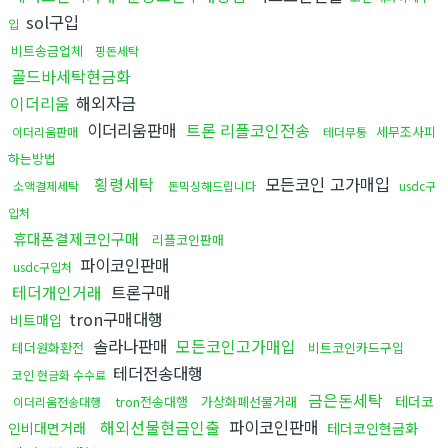
sol구입
입
비트송금업체
핑돈세탁
골드바세탁현금화
이더리움
해외자금
이더리움판매
트론 리플코인전송
세무조사피
이더리움판매
테더무통
하는방법
횡령세탁
모든코인 고가매입
소액결제세탁
돈믹싱해드립니다
usdc구
입처
휴대폰결제코인구매
리플코인판매
파이코인판매
usdc구입처
테더개인거래
트론구매
tron구매대행
비트매입
솔라나판매
모든코인고가매입
테더원화환전
비트코인카드구입
테더전송대행
코인 현금화 수수료
금은돈세탁
테더코
tron전송대행
가상화폐선물거래
이더리움전송대행
해외선물현금인출
파이코인판매
인비대면거래
테더코인현금화