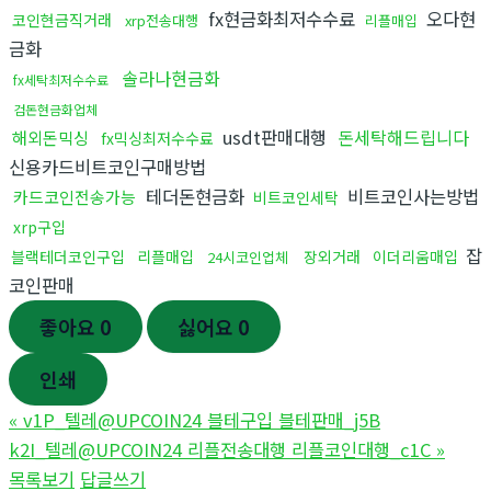
fx현금화최저수수료
오다현
코인현금직거래
xrp전송대행
리플매입
금화
솔라나현금화
fx세탁최저수수료
검돈현금화업체
usdt판매대행
돈세탁해드립니다
해외돈믹싱
fx믹싱최저수수료
신용카드비트코인구매방법
테더돈현금화
비트코인사는방법
카드코인전송가능
비트코인세탁
xrp구입
잡
블랙테더코인구입
리플매입
장외거래
이더리움매입
24시코인업체
코인판매
좋아요
0
싫어요
0
인쇄
«
v1P_텔레@UPCOIN24 블테구입 블테판매_j5B
k2I_텔레@UPCOIN24 리플전송대행 리플코인대행_c1C
»
목록보기
답글쓰기