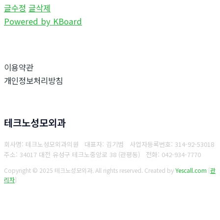
글수정
글삭제
Powered by KBoard
이용약관
개인정보처리방침
테크노성모외과
회사명: 테크노성모외과의원 대표자: 김기범
사업자등록번호:
314-92-53018
주소: 34017 대전 유성구 테크노중앙로 38 (관평동)
전화:
042-934-7770
Copyright © 2025 테크노성모외과. All rights reserved.
Created by
Yescall.com
[
관
리자
]