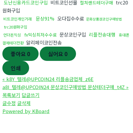
도난신용카드코인구입
비트코인선물
trc20
컬쳐랜드테더구매
원화구입
문상91%
오다집수수료
비트코인개인거래
문화상품권코인구매방법
trc20원화구입
문상코인구입
리플전송대행
fx믹싱최저수수료
언더돈믹싱
휴대폰
알리페이코인전송
결제테더전환
좋아요
0
싫어요
0
인쇄
«
k8Y_텔레@UPCOIN24 리플송금업체_z6E
a8I_텔레@UPCOIN24 문상코인구매방법 문상테더구매_t4Z
»
목록보기
답글쓰기
글수정
글삭제
Powered by KBoard