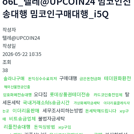
o6L_텔레@UPCOIN24 밈코인전
송대행 밈코인구매대행_i5Q
작성자
텔레@UPCOIN24
작성일
2026-05-22 10:35
조회
38
구매대행
테더원화환전
솔라나구매
돈믹싱수수료최저
금은돈현금화
해외선물현금인출
오다집
롯데상품권테더전송
탈
암호화폐전송대행
카드코인충전업체
세돈세탁
국내거래소fds송금시간
가상화폐자금세탁
이더리움클레식사
이더리움판매
세무조사피하는방법
돈세탁해드립니다
xrp구
는곳
비트송금업체
불법자금세탁
매
리플전송대행
돈믹싱방법
xrp구입