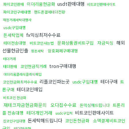
usdt판매대행
이더리움현금화
파이코인판매
비트코인판매사이트
파이코인구매대행
핸드폰결제테더전환
재정거래세탁대행사
usdc구입대행
fx믹싱최저수수료
돈세탁업체
해외
문화상품권비트구입
자금믹싱
테더전송대행
비트코인사는법
선물현금인출
암호화폐구매대행
핑돈세탁
테더거래
tron구매대행
코인현금직거래
테더판매
이더리움클레식클레식매입
리플코인파는곳
테더구매
usdc구입대행
트
코인현금화최저수수료
테더코인매입
론구매
비트코인 현금화
재테크자금현금화문의
오다집수수료
트론리
돈믹싱해드립니다
테더개인거래
비트코인판매사이트
플 전송대행
usdc구입처
돈세탁해드립니다
코인돈현금화
소액결제비트코인
잡코인구입대행
구입
테더현금화