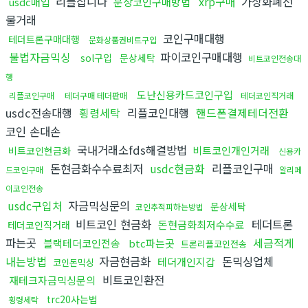
리플삽니다
xrp구매
가상화폐선
usdc매입
문상코인구매방법
물거래
코인구매대행
테더트론구매대행
문화상품권비트구입
불법자금믹싱
파이코인구매대행
sol구입
문상세탁
비트코인전송대
행
도난신용카드코인구입
리플코인구매
테더구매 테더판매
테더코인직거래
usdc전송대행
횡령세탁
리플코인대행
핸드폰결제테더전환
코인 손대손
국내거래소fds해결방법
비트코인개인거래
비트코인현금화
신용카
돈현금화수수료최저
usdc현금화
리플코인구매
드코인구매
알리페
이코인전송
usdc구입처
자금믹싱문의
문상세탁
코인추적피하는방법
비트코인 현금화
테더트론
돈현금화최저수수료
테더코인직거래
파는곳
세금적게
블랙테더코인전송
btc파는곳
트론리플코인전송
내는방법
자금현금화
돈믹싱업체
테더개인지갑
코인돈믹싱
비트코인환전
재테크자금믹싱문의
trc20사는법
횡령세탁