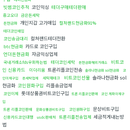
빗썸코인추적
코인믹싱
테더구매테더판매
중고오다
금은돈세탁
개인지갑 고가매입
컬쳐랜드현금화91%
돈현금화
테더코인매입
컬쳐랜드테더전환
코인송금대리
카드로 코인구입
btc현금화
언더돈현금화
자금믹싱업체
비트코
테더코인세탁
국내거래소fds우회하는법
돈현금화해외거래소
인 신용카드
트론리플코인전송
이더리움
솔라나현금화 sol현금화
코
비트코인선물
솔라나현금화 sol
세탁재테크
인이체구입
돈세탁업체
현금화
코인원화구입
리플송금업체
롯데상품권비트코인구입
코인이체
트론 리플코인판매
코인 계좌이체구
입
문상비트구입
트론 리플코인판매
코인원화구입
문화상품권비트구입
세금적게내는방
트론리플전송업체
신용카드코인대행
usdc판매처
법