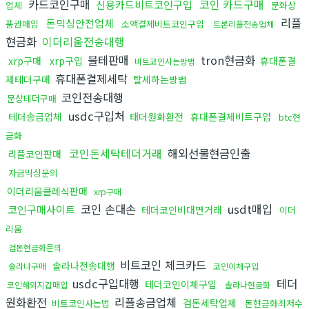
카드코인구매
코인 카드구매
신용카드비트코인구입
업체
문화상
리플
돈믹싱안전업체
품권매입
소액결제비트코인구입
트론리플전송업체
현금화
이더리움전송대행
블테판매
tron현금화
xrp구매
xrp구입
휴대폰결
비트코인사는방법
휴대폰결제세탁
제테더구매
탈세하는방법
코인전송대행
문상테더구매
usdc구입처
테더송금업체
태더원화환전
휴대폰결제비트구입
btc현
금화
코인돈세탁테더거래
해외선물현금인출
리플코인판매
자금믹싱문의
이더리움클레식판매
xrp구매
코인 손대손
usdt매입
코인구매사이트
테더코인비대면거래
이더
리움
검돈현금화문의
비트코인 체크카드
솔라나전송대행
솔라나구매
코인이체구입
usdc구입대행
테더
테더코인이체구입
코인해외지갑매입
솔라나현금화
원화환전
리플송금업체
검돈세탁업체
비트코인사는법
돈현금화최저수