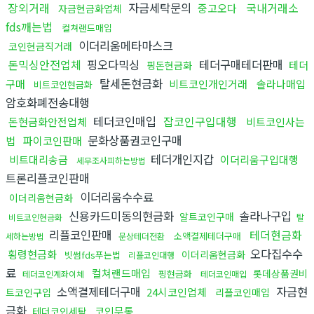
장외거래
자금세탁문의
국내거래소
중고오다
자금현금화업체
fds깨는법
컬쳐랜드매입
이더리움메타마스크
코인현금직거래
돈믹싱안전업체
핑오다믹싱
테더구매테더판매
테더
핑돈현금화
탈세돈현금화
구매
비트코인개인거래
솔라나매입
비트코인현금화
암호화폐전송대행
테더코인매입
잡코인구입대행
돈현금화안전업체
비트코인사는
문화상품권코인구매
법
파이코인판매
테더개인지갑
비트대리송금
이더리움구입대행
세무조사피하는방법
트론리플코인판매
이더리움수수료
이더리움현금화
신용카드미동의현금화
솔라나구입
알트코인구매
비트코인현금화
탈
리플코인판매
테더현금화
소액결제테더구매
세하는방법
문상테더전환
오다집수수
횡령현금화
이더리움현금화
빗썸fds푸는법
리플코인대행
료
컬쳐랜드매입
롯데상품권비
핑현금화
테더코인계좌이체
테더코인매입
소액결제테더구매
자금현
24시코인업체
트코인구입
리플코인매입
금화
코인무통
테더코인세탁