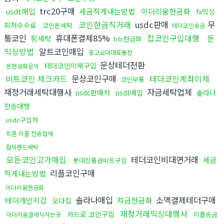
trc20구매
usdt매입
세금적게내는방법
이더리움현금화
fx믹싱
코인현금직거래
usdc판매
무
최저수수료
코인돈세탁
테더코인송금
통코인
휴대폰결제85%
잡코인구입대행
돈
핑세탁
btc현금화
믹싱방법
알트코인매입
중고오다대포통장
문상테더전환
테더코인이체구입
돈현금화문의
비트코인 체크카드
문상코인구매
테더코인계좌이체
코인무통
재정거래세탁대행사
자금세탁업체
usdc판매처
usdt매입
솔라나
전송대행
usdc구입처
트론 리플 전송업체
컬쳐랜드세탁
모든코인고가매입
테더코인비대면거래
세금
롯데상품권비트구입
리플코인구매
적게내는방법
이더리움현금화
솔라나매입
소액결제테더구매
테더개인지갑
자금현금화
오다집
재정거래믹싱대행사
카드로 코인구입
리플송금
이더리움클레식사는곳