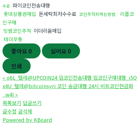
파이코인전송대행
수료
롯데상품권매입
돈세탁최저수수료
리플코
코인추적피하는방법
인구매
빗썸코인추적
이더리움매입
테더무통
좋아요
0
싫어요
0
인쇄
«
o6L_텔레@UPCOIN24 밈코인전송대행 밈코인구매대행_i5Q
x4U_텔레@bitcoinsyri 코인 송금대행 24시 비트코인현금화
_w4I
»
목록보기
답글쓰기
글수정
글삭제
Powered by KBoard