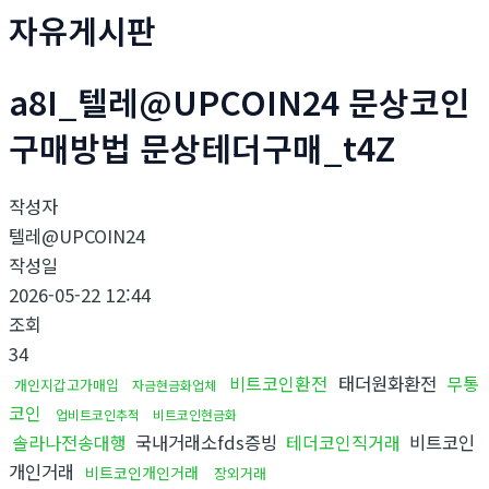
자유게시판
a8I_텔레@UPCOIN24 문상코인
구매방법 문상테더구매_t4Z
작성자
텔레@UPCOIN24
작성일
2026-05-22 12:44
조회
34
비트코인환전
태더원화환전
무통
개인지갑고가매입
자금현금화업체
코인
업비트코인추적
비트코인현금화
솔라나전송대행
국내거래소fds증빙
테더코인직거래
비트코인
개인거래
비트코인개인거래
장외거래