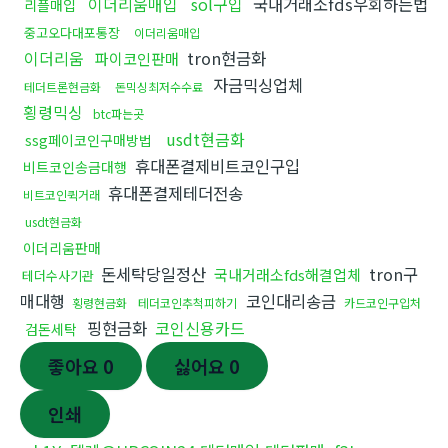
이더리움매입
sol구입
국내거래소fds우회하는법
리플매입
중고오다대포통장
이더리움매입
이더리움
tron현금화
파이코인판매
자금믹싱업체
테더트론현금화
돈믹싱최저수수료
횡령믹싱
btc파는곳
usdt현금화
ssg페이코인구매방법
휴대폰결제비트코인구입
비트코인송금대행
휴대폰결제테더전송
비트코인퀵거래
usdt현금화
이더리움판매
돈세탁당일정산
tron구
국내거래소fds해결업체
테더수사기관
매대행
코인대리송금
횡령현금화
테더코인추척피하기
카드코인구입처
핑현금화
코인신용카드
검돈세탁
좋아요
0
싫어요
0
인쇄