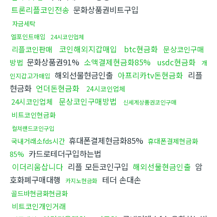
트론리플코인전송
문화상품권비트구입
자금세탁
엘포인트매입
24시코인업체
코인해외지갑매입
btc현금화
리플코인판매
문상코인구매
문화상품권91%
소액결제현금화85%
usdc현금화
방법
개
해외선물현금인출
아프리카tv돈현금화
리플
인지갑고가매입
현금화
언더돈현금화
24시코인업체
문상코인구매방법
24시코인업체
신세계상품권코인구매
비트코인현금화
컬쳐랜드코인구입
휴대폰결제현금화85%
국내거래소fds시간
휴대폰결제현금화
카드로테더구입하는법
85%
이더리움삽니다
리플 모든코인구입
해외선물현금인출
암
호화폐구매대행
테더 손대손
카지노현금화
골드바현금화현금화
비트코인개인거래