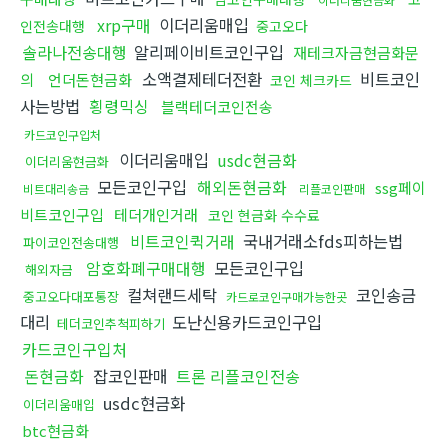
xrp구매
이더리움매입
인전송대행
중고오다
솔라나전송대행
알리페이비트코인구입
재테크자금현금화문
소액결제테더전환
비트코인
의
언더돈현금화
코인 체크카드
사는방법
횡령믹싱
블랙테더코인전송
카드코인구입처
이더리움매입
usdc현금화
이더리움현금화
모든코인구입
해외돈현금화
ssg페이
비트대리송금
리플코인판매
비트코인구입
테더개인거래
코인 현금화 수수료
비트코인퀵거래
국내거래소fds피하는법
파이코인전송대행
암호화폐구매대행
모든코인구입
해외자금
컬쳐랜드세탁
코인송금
중고오다대포통장
카드로코인구매가능한곳
대리
도난신용카드코인구입
테더코인추척피하기
카드코인구입처
돈현금화
잡코인판매
트론 리플코인전송
usdc현금화
이더리움매입
btc현금화