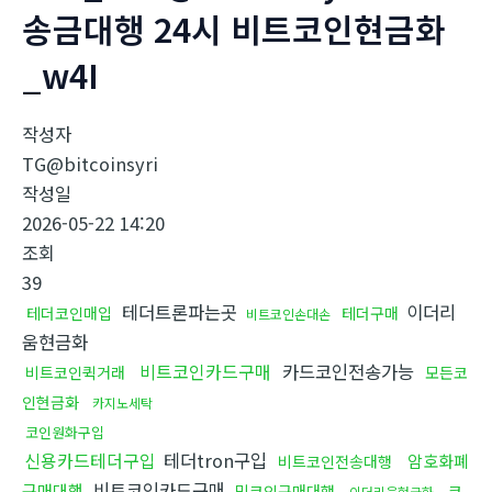
송금대행 24시 비트코인현금화
_w4I
작성자
TG@bitcoinsyri
작성일
2026-05-22 14:20
조회
39
테더트론파는곳
이더리
테더코인매입
테더구매
비트코인손대손
움현금화
비트코인카드구매
카드코인전송가능
비트코인퀵거래
모든코
인현금화
카지노세탁
코인원화구입
신용카드테더구입
테더tron구입
암호화폐
비트코인전송대행
비트코인카드구매
구매대행
밈코인구매대행
코
이더리움현금화