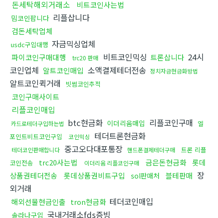
돈세탁해외거래소
비트코인사는법
리플삽니다
밈코인팝니다
검돈세탁업체
자금믹싱업체
usdc구입대행
비트코인믹싱
24시
파이코인구매대행
트론삽니다
trc20 판매
코인업체
소액결제테더전송
알트코인매입
정치자금현금화방법
알트코인퀵거래
빗썸코인추적
코인구매사이트
리플코인매입
btc현금화
리플코인구매
이더리움매입
엘
카드로테더구입하는법
테더트론현금화
포인트비트코인구입
코인믹싱
중고오다대포통장
트론 리플
테더코인판매합니다
핸드폰결제테더구매
trc20사는법
금은돈현금화
롯데
코인전송
이더리움 리플코인구매
장
상품권테더전송
롯데상품권비트구입
블테판매
sol판매처
외거래
테더코인매입
해외선물현금인출
tron현금화
국내거래소fds증빙
솔라나구입