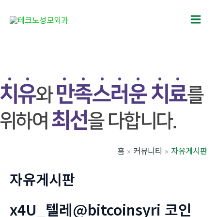
콘
텐
Main
츠
로
Men
건
너
뛰
기
홈
커뮤니티
자유게시판
자유게시판
x4U_텔레@bitcoinsyri 코인